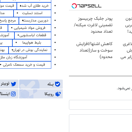
خرید طلای آب شده
قیمت مو
استند تسلیت
مدا
دون
پودر جلبک چربیسوز
دوربین مداربسته
مرجع پاسخ 
 چربی
تضمینی لاغرت میکنه/
فروش مواد شیمیایی
قی
د!
تعداد محدود
قطعات لباسشویی
آموزشگ
بلیط هواپیما
پر
اغری
کاهش اشتها/افزایش
نمایندگی بوش در تهران
بهت
زش
سوخت و ساز(تعداد
یسوزی را 3برابر می
محدود)
آموزشگاه زبان ملل
قیمت و خرید سمعک نامرئی
نمی‌شود.