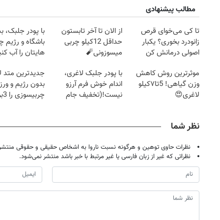
مطالب پیشنهادی
تا کی می‌خوای قرص
از الان تا آخر تابستون
با پودر جلبک، ب
زانودرد بخوری؟ یکبار
حداقل 12کیلو چربی
باشگاه و رژیم
اصولی درمانش کن
میسوزونی🧨
هایتان را آب کنی
موثرترین روش کاهش
با پودر جلبک لاغری،
جدیدترین متد ل
وزن گیاهی! 5تا۷کیلو
اندام خوش فرم آرزو
بدون رژیم و ور
لاغری😍
نیست!(تخفیف جام
چرب
جهانی)
کند
نظر شما
نظرات حاوی توهین و هرگونه نسبت ناروا به اشخاص حقیقی و حقوقی منتشر 
نظراتی که غیر از زبان فارسی یا غیر مرتبط با خبر باشد منتشر نمی‌شود.