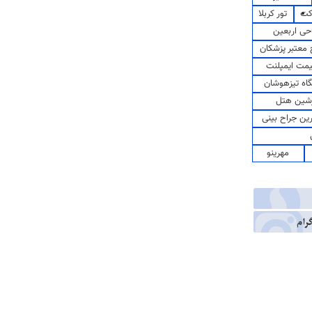
کت
تور کربلا
حی اربعین
معتبر پزشکان
مت ایمپلنت
اه تیزهوشان
شین هتل
رین جراح بینی
مهرینو