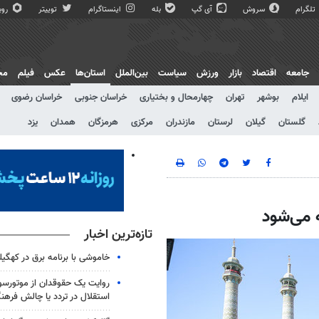
تلگرام
سروش
آی گپ
بله
اینستاگرام
توییتر
روبی
جامعه
اقتصاد
بازار
ورزش
سیاست
بین‌الملل
استان‌ها
عکس
فیلم
مج
ایلام
بوشهر
تهران
چهارمحال و بختیاری
خراسان جنوبی
خراسان رضوی
گلستان
گیلان
لرستان
مازندران
مرکزی
هرمزگان
همدان
یزد
ه می‌شود
تازه‌ترین اخبار
خاموشی با برنامه برق در کهگیل
روایت یک حقوقدان از موتورسوا
استقلال در تردد یا چالش فرهن