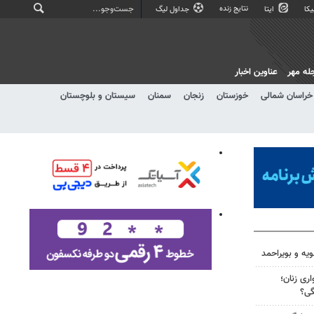
نتایج زنده
کا
ایتا
جداول لیگ
له مهر
عناوین اخبار
خراسان شمالی
خوزستان
زنجان
سمنان
سیستان و بلوچستان
ویه و بویراحمد
ری زنان؛
گی؟