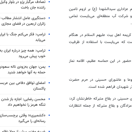
تصادف مرگبار پژو در بلوار وکیل‌
راننده جان باخت
م عزاداری سیدالشهدا (ع) بر لزوم تامین
 شرکت آب منطقه‌ای می‌بایست تمامی
دستگیری عامل انتشار مطالب تو
زائران اربعین در فضای مجازی
ترامپ: فکر می‌کنم جنگ با ایران
ریمه اهل بیت علیهم السلام در هنگام
می‌یابد
ت که می‌بایست با استفاده از ظرفیت
ترامپ: همه چیز درباره ایران به
خوب پیش می‌رود
 حضور در این حماسه عظیم، اقامه نماز
یمن: جهان به‌زودی ناله سعودی‌
حمله به آنها خواهد شنید
اسوعا و عاشورای حسینی در حرم حضرت
امضای توافق دفاعی بین عربستا
ر شهیدان فراهم شده است.
پاکستان
ی حسینی در بقاع متبرکه خاطرنشان کرد:
محسن رضایی: اجازه باز شدن 
تنگه هرمز را نخواهیم داد
ادگان و بقاع متبرکه از جمله انتظارات
«کشمیری»؛ وقتی برچسب‌سازی
رسانه‌ای را می‌گیرد
ضربه مغزی بیش