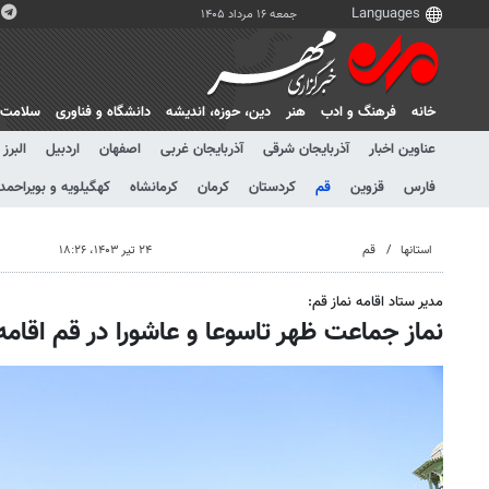
جمعه ۱۶ مرداد ۱۴۰۵
خانه
فرهنگ و ادب
هنر
دين، حوزه، انديشه
دانشگاه و فناوری
سلامت
عناوین اخبار
آذربایجان شرقی
آذربایجان غربی
اصفهان
اردبیل
البرز
فارس
قزوین
قم
کردستان
کرمان
کرمانشاه
کهگیلویه و بویراحمد
استانها
قم
۲۴ تیر ۱۴۰۳، ۱۸:۲۶
مدیر ستاد اقامه نماز قم:
نماز جماعت ظهر تاسوعا و عاشورا در قم اقام