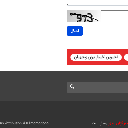
ارسال
 Attribution 4.0 International