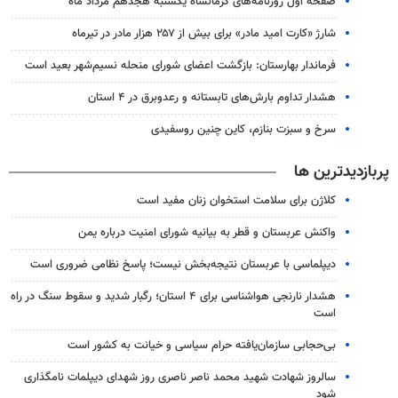
صفحه اول روزنامه‌های کرمانشاه یکشنبه هجدهم مرداد ماه
شارژ «کارت امید مادر» برای بیش از ۲۵۷ هزار مادر در تیرماه
فرماندار بهارستان: بازگشت اعضای شورای منحله نسیم‌شهر بعید است
هشدار تداوم بارش‌های تابستانه و رعدوبرق در ۴ استان
سرخ و سبزت بنازم، کاین چنین روسفیدی
پربازدیدترین ها
کلاژن برای سلامت استخوان زنان مفید است
واکنش عربستان و قطر به بیانیه شورای امنیت درباره یمن
دیپلماسی با عربستان نتیجه‌بخش نیست؛ پاسخ نظامی ضروری است
هشدار نارنجی هواشناسی برای ۴ استان؛ رگبار شدید و سقوط سنگ در راه
است
بی‌حجابی سازمان‌یافته حرام سیاسی و خیانت به کشور است
سالروز شهادت شهید محمد ناصر ناصری روز شهدای دیپلمات نامگذاری
شود