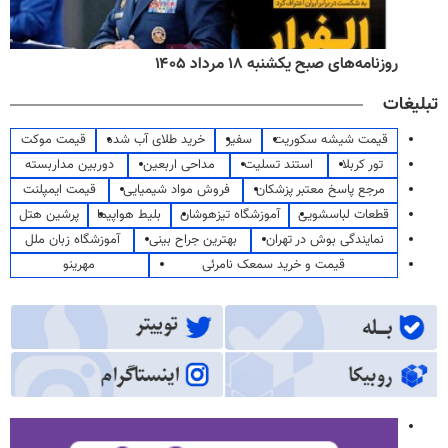
روزنامه‌های صبح یکشنبه ۱۸ مرداد ۱۴۰۵
تبلیغات
قیمت شیشه سکوریت
سفیر
خرید طلای آب شده
قیمت موکت
تور کربلا
استند تسلیت
مداحی اربعین
دوربین مداربسته
مرجع پاسخ معتبر پزشکان
فروش مواد شیمیایی
قیمت ایمپلنت
قطعات لباسشویی
آموزشگاه تیزهوشان
بلیط هواپیما
پرشین هتل
نمایندگی بوش در تهران
بهترین جراح بینی
آموزشگاه زبان ملل
قیمت و خرید سمعک نامرئی
مهرینو