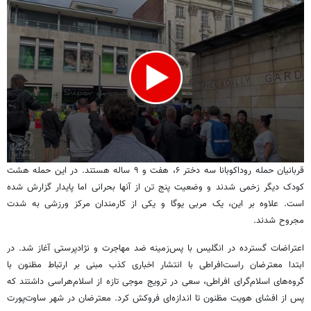
0
قربانیان حمله روداکوبانا سه دختر ۶، هفت و ۹ ساله هستند. در این حمله هشت
seconds
کودک دیگر زخمی شدند و وضعیت پنج تن از آنها بحرانی اما پایدار گزارش شده
of
27
است. علاوه بر این، یک مربی یوگا و یکی از کارمندان مرکز ورزشی به شدت
seconds
مجروح شدند.
اعتراضات گسترده در انگلیس با پس‌زمینه‌ ضد مهاجرت و نژادپرستی آغاز شد. در
ابتدا معترضان راست‌افراطی با انتشار اخباری کذب مبنی بر ارتباط مظنون با
گروه‌های اسلام‌گرای افراطی، سعی در ترویج موجی تازه از اسلام‌هراسی داشتند که
پس از افشای هویت مظنون تا اندازه‌ای فروکش کرد. معترضان در شهر ساوت‌پورت