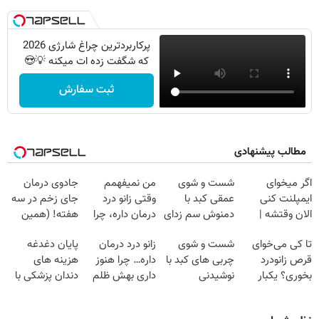
پرکاربردترین چراغ شارژی 2026
که شگفت زده ات میکنه 💡😍
ثبت سفارش
مطالب پیشنهادی
اگر میخوای
شست و شوی
من نمیفهمم
جادوی درمان
ایمپلنت کنی
عمقی کبد با
وقتی زانو درد
جای زخم در سه
الان وقتشه |
دمنوش سم زدای
درمان داره، چرا
هفته! (همین
فقط با ۲۵
گیاهی
دردش رو داری
حالا رایگان
تا کی می‌خوای
شست و شوی
زانو درد درمان
پایان دغدغه
میلیون تومان!!!
تحمل میکنی؟❗
صحبت کنید)
قرص زانودرد
چربی های کبد با
داره… چرا هنوز
هزینه های
بخوری؟ یکبار
نوشیدنی
داری بهش ظلم
دندان پزشکی با
اصولی درمانش
گیاهی(55%تخفیف)
می‌کنی؟
پک سفید کننده
کن
خانگی