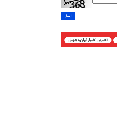
ارسال
 Attribution 4.0 International