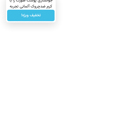
جوانسازی پوست صورت را با
کرم ضدچروک آلمانی تجربه
کنید!
تخفیف ویژه!
درباره ما
تماس با ما
بازرگانی
All Content by Mehr News Agency is licensed under a Creative Commons
License.