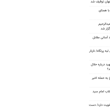
با همتای
دالرحیم
زار شد
د آسانی مقابل
 پرتگاه/ تارتار
د درباره حلال
د؟
 به حمله اخیر
لاب امام سید
تقویت دارد/ دست