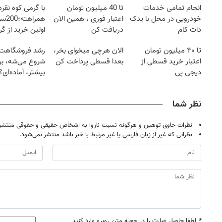
انجام تمامی خدمات
تا 40 میلیون تومان
با گرمی کوه نقره
خودرویی در محل با یدک
اعتبار فوری ، همین الان
همرا
دات کام
دریافت کن
اولین خرید از گ
تا ۴۰ میلیون تومان
الان هرچی میخوای بخر،
رشد فروشگاهت ا
اعتبار خرید قسطی از
بعدا قسطی پرداخت کن
شروع می‌شه، برا
دیجی پی
بیشتر، آماده‌ای؟
نظر شما
نظرات حاوی توهین و هرگونه نسبت ناروا به اشخاص حقیقی و حقوقی منتشر 
نظراتی که غیر از زبان فارسی یا غیر مرتبط با خبر باشد منتشر نمی‌شود.
*
لطفا حاصل عبارت را در جعبه متن روبرو وارد کنید