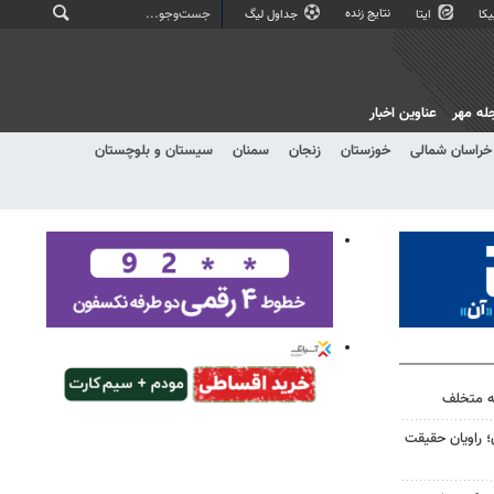
نتایج زنده
کا
ایتا
جداول لیگ
له مهر
عناوین اخبار
خراسان شمالی
خوزستان
زنجان
سمنان
سیستان و بلوچستان
؛ راویان حقیقت