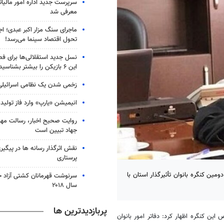
سرپرست جدید اداره امور مالی
معرفی شد
ماجرای سنگ مزار اکبر عبدی؛ ا
تحول اقتصاد سینما می‌رسد!
نسل جدید استقلالی‌ها برای ف
این ۶ بازیکن را بیشتر بشناسید
زخمی‌ شدن یک نظامی اسرائیلی
انیمیشن «یارپ» وارد فاز تولید
روایت صحیح اخبار، رسالت مهم 
جهاد تبیین است
نقش اثرگذار رسانه ها در پیگیر
پرستاری
مین کنگره بانوان تأثیرگذار استان با
سرنوشت قهرمانان کشتی آزاد ج
سال ۲۰۱۸
پربازدیدترین ها
ن کنگره اظهار کرد: دفاتر امور بانوان