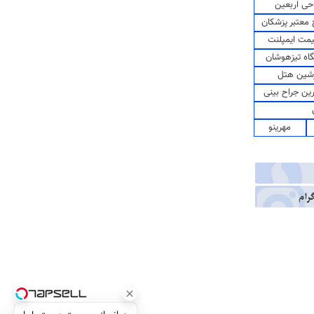
حی اربعین
معتبر پزشکان
مت ایمپلنت
اه تیزهوشان
شین هتل
رین جراح بینی
مهرینو