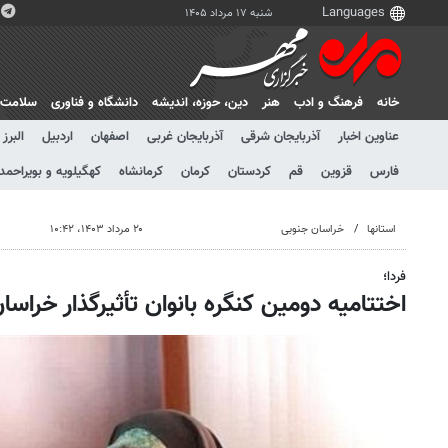
شنبه ۱۷ مرداد ۱۴۰۵
خانه
فرهنگ و ادب
هنر
دين، حوزه، انديشه
دانشگاه و فناوری
سلامت
عناوین اخبار
آذربایجان شرقی
آذربایجان غربی
اصفهان
اردبیل
البرز
فارس
قزوین
قم
کردستان
کرمان
کرمانشاه
کهگیلویه و بویراحمد
استانها
خراسان جنوبی
۲۰ مرداد ۱۴۰۳، ۱۰:۴۲
فردا؛
اختتامیه دومین کنگره بانوان تأثیرگذار خراسا