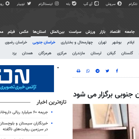
تلگرام
سروش
آی گپ
بله
اینستاگرام
توییتر
روبی
جامعه
اقتصاد
بازار
ورزش
سیاست
بین‌الملل
استان‌ها
عکس
فیلم
مج
ایلام
بوشهر
تهران
چهارمحال و بختیاری
خراسان جنوبی
خراسان رضوی
گلستان
گیلان
لرستان
مازندران
مرکزی
هرمزگان
همدان
یزد
ن جنوبی برگزار می شود
تازه‌ترین اخبار
جریمه ۶۰ میلیارد ریالی داروخانه متخلف
خبرنگاران سیستان و بلوچستان
در سرزمین روایت‌های ناگفته