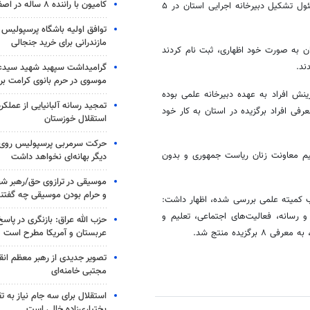
کامیون با راننده ۸ ساله در اصفهان توقیف شد
استانداری‌ها در سراسر کشور به عنوان مسئول شورای هماهنگی استانی، مسئول تشکیل دبیرخانه اجرایی استان در ۵
توافق اولیه باشگاه پرسپولیس 
مازندرانی برای خرید جنجالی
ان تأثیرگذار هزار و ۳۵ نفر از بانوان استان به صورت خود اظهاری، ثبت نام کردند
گرامیداشت سپهبد شهید سیدعب
موسوی در حرم بانوی کرامت برگ
زینش افراد به عهده دبیرخانه علمی بوده
تمجید رسانه آلبانیایی از عملکر
نوان تأثیرگذار، فردا یکشنبه ۲۱ مردادماه با معرفی افراد برگزیده در استان به کار خود
استقلال خوزستان
حرکت سرمربی پرسپولیس روی لبه
قیم معاونت زنان ریاست جمهوری و بدون
دیگر بهانه‌ای نخواهد داشت
موسیقی در ترازوی حق/رهبر شهی
و حرام بودن موسیقی چه گفتن
تخب کمیته علمی بررسی شده، اظهار داشت:
و رسانه، فعالیت‌های اجتماعی، تعلیم و
حزب الله عراق: بازنگری در پاسخ
عربستان و آمریکا مطرح است
زیده منتج شد.
تصویر جدیدی از رهبر معظم انق
مجتبی خامنه‌ای
استقلال برای سه جام نیاز به 
بختیاری‌زاده خالی است