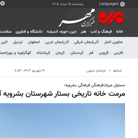
پنجشنبه ۱۵ مرداد ۱۴۰۵
خانه
فرهنگ و ادب
هنر
دين، حوزه، انديشه
دانشگاه و فناوری
سلامت
عناوین اخبار
آذربایجان شرقی
آذربایجان غربی
اصفهان
اردبیل
البرز
فارس
قزوین
قم
کردستان
کرمان
کرمانشاه
کهگیلویه و بویراحمد
استانها
خراسان جنوبی
۲۰ شهریور ۱۴۰۳، ۸:۵۲
مسئول میراث‌فرهنگی فرهنگی بشرویه:
مرمت خانه تاریخی بستار شهرستان بشرویه آ