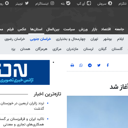
تلگرام
سروش
آی گپ
بله
اینستاگرام
توییتر
روبی
جامعه
اقتصاد
بازار
ورزش
سیاست
بین‌الملل
استان‌ها
عکس
فیلم
مج
ایلام
بوشهر
تهران
چهارمحال و بختیاری
خراسان جنوبی
خراسان رضوی
گلستان
گیلان
لرستان
مازندران
مرکزی
هرمزگان
همدان
یزد
غاز شد
تازه‌ترین اخبار
گذشت
تاکید ایران و قرقیزستان بر گس
همکاری‌های تجاری و معدنی