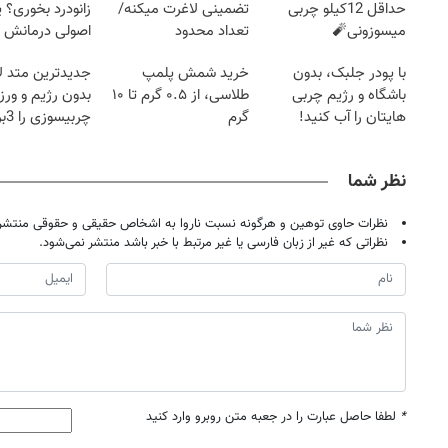
حداقل 12کیلو چربی
تضمینی لاغرت میکنه/
زانودرد بخوری؟ ی
میسوزونی🧨
تعداد محدود
اصولی درمانش 
با پودر جلبک، بدون
خرید شمش پلمپ
جدیدترین متد ل
باشگاه و رژیم چربی
طلاسی، از ۰.۵ گرم تا ۱۰
بدون رژیم و ور
هایتان را آب کنید!
گرم
چرب
کند
نظر شما
نظرات حاوی توهین و هرگونه نسبت ناروا به اشخاص حقیقی و حقوقی منتشر 
نظراتی که غیر از زبان فارسی یا غیر مرتبط با خبر باشد منتشر نمی‌شود.
*
لطفا حاصل عبارت را در جعبه متن روبرو وارد کنید