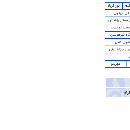
کت
تور کربلا
حی اربعین
معتبر پزشکان
مت ایمپلنت
اه تیزهوشان
شین هتل
رین جراح بینی
مهرینو