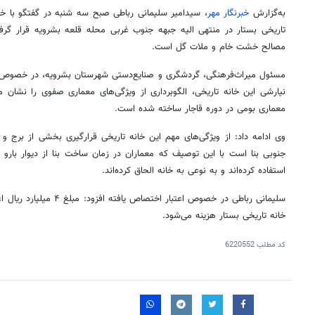
به‌گزارش
خبرنگار مهر
، سیدامیر سلیمانی رباطی صبح سه شنبه در گفتگو با خبرنگ
تاریخی بستار در منتهی
الیه
جبهه جنوب غربی محله قلعه بشرویه قرار گرف
مصالح خشت خام و
ملات
گل است.
مسئول میراث‌فرهنگی، گردشگری و صنایع‌دستی شهرستان بشرویه، در خصوص ت
نیارشی
این خانه تاریخی، الگوبرداری از ویژگی‌های معماری صفوی را نشان می
معماری بومی در دوره قاجار ساخته شده است.
وی ادامه داد: از ویژگی‌های مهم این خانه تاریخی قرارگیری بخشی از
برج
و ب
جنوبی
بنا
است با این توصیف که معماران در زمان ساخت
بنا
از دیوار
بارو
و
استفاده کرده‌اند و به نوعی به خانه الحاق کرده‌اند.
سلیمانی رباطی در خصوص اعتبار 
خانه تاریخی بستار هزینه می‌شود.
کد مطلب
6220552