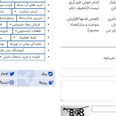
کبار
اندام خوش فرم آرزو
خرید طلای آب شده
قیمت مو
کن
نیست!(تخفیف جام
استند تسلیت
مدا
جهانی)
دوربین مداربسته
مرجع پاسخ 
اغری
کاهش اشتها/افزایش
زش
سوخت و ساز(تعداد
فروش مواد شیمیایی
قی
یسوزی را 3برابر می
محدود)
قطعات لباسشویی
آموزشگ
بلیط هواپیما
پر
نمایندگی بوش در تهران
بهت
آموزشگاه زبان ملل
قیمت و خرید سمعک نامرئی
نمی‌شود.