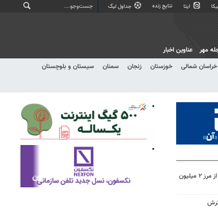
نتایج زنده
کا
ایتا
جداول لیگ
له مهر
عناوین اخبار
خراسان شمالی
خوزستان
زنجان
سمنان
سیستان و بلوچستان
تردد زائران اربعین در خوزستان از مرز ۲ میلیون
ترش