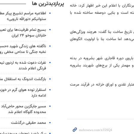
پربازدیدترین ها
اران با اعلام این خبر اظهار کرد: خانه
ته است و بنایی
دوصفه
ساخته شده با
اطلاعیه مراسم تشییع پیکر مط
ستوانیکم «نورالله نارویی»
بسیج تمام ظرفیت‌ها برای تعی
اریخ ساخت بنا گفت: هرچند ویژگی‌های
خلبانان سوخو ۲۴ ایران
‌دهد اما ساخت بنا با اولویت الگوهای
ناگفته های زندگی شهید «حسین
نخبه جنگی تا مداحی مخفی رو
اروی دوره
قاجاری
شهر
بشرویه
در بدنه
نفرات دعوت شده به اردوی تی
مهمتر
یکی از برج‌های
شهربند
بشرویه
فرنگی اعلام شدند
بازگشت اندونگ به استقلال م
اختصاص یافته افزود: مبلغ ۴ میلیارد ریال اعتبار نقدی و اوراق خزانه در فرآیند مرمت
استقرار توده هوای گرم در خوزس
ادامه دارد
مسیر جایگزین محور حاجی‌آباد 
محدوده گلوگاه اعلام شد
محمد حقیقی درگذشت