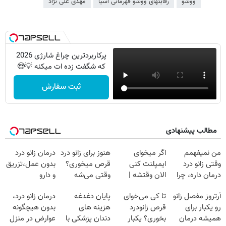
ووشو
رقابتهای ووشو قهرمانی آسیا
مهدی علی نژاد
پرکاربردترین چراغ شارژی 2026
که شگفت زده ات میکنه 💡😍
ثبت سفارش
مطالب پیشنهادی
من نمیفهمم
اگر میخوای
هنوز برای زانو درد
درمان زانو درد
وقتی زانو درد
ایمپلنت کنی
قرص میخوری؟
بدون عمل،تزریق
درمان داره، چرا
الان وقتشه |
وقتی می‌شه
و دارو
دردش رو داری
فقط با ۲۵
بدون عمل
(◂پرسش‌نامه)
آرتروز مفصل زانو
تا کی می‌خوای
پایان دغدغه
درمان زانو درد،
تحمل میکنی؟❗
میلیون تومان!!!
درمانش کرد؟؟؟؟
رو یکبار برای
قرص زانودرد
هزینه های
بدون هیچگونه
همیشه درمان
بخوری؟ یکبار
دندان پزشکی با
عوارض در منزل