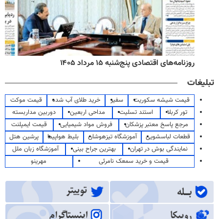
روزنامه‌های اقتصادی پنج‌شنبه ۱۵ مرداد ۱۴۰۵
تبلیغات
قیمت شیشه سکوریت
سفیر
خرید طلای آب شده
قیمت موکت
تور کربلا
استند تسلیت
مداحی اربعین
دوربین مداربسته
مرجع پاسخ معتبر پزشکان
فروش مواد شیمیایی
قیمت ایمپلنت
قطعات لباسشویی
آموزشگاه تیزهوشان
بلیط هواپیما
پرشین هتل
نمایندگی بوش در تهران
بهترین جراح بینی
آموزشگاه زبان ملل
قیمت و خرید سمعک نامرئی
مهرینو