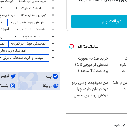
ر بدون محدودیت معامله کن🔥
خرید طلای آب شده
قیمت مو
استند تسلیت
مدا
دوربین مداربسته
مرجع پاسخ 
دریافت وام
فروش مواد شیمیایی
قی
قطعات لباسشویی
آموزشگ
بلیط هواپیما
پر
نمایندگی بوش در تهران
بهت
آموزشگاه زبان ملل
قیمت و خرید سمعک نامرئی
که
خرید طلا به صورت
قره
قسطی از دیجی‌کالا (
ات
پرداخت 12 ماهه )
ن با طلا
من نمیفهمم وقتی زانو
ا
درد درمان داره، چرا
دردش رو داری تحمل
میکنی؟❗
نمی‌شود.