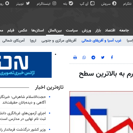
تلگرام
سروش
آی گپ
بله
اینستاگرام
توییتر
روبی
جامعه
اقتصاد
بازار
ورزش
سیاست
بین‌الملل
استان‌ها
عکس
فیلم
مج
اسیا
غرب آسیا و آفریقای شمالی
آفریقای مرکزی و جنوبی
اروپا
آمریکای شمالی
م به بالاترین سطح
تازه‌ترین اخبار
حجت‌الاسلام شاهرخی: خبرنگارا
آگاهی و دیده‌بانان حقیقت‌اند
اجرای آزمون‌های غربالگری دان
ثبت نام نهایی در مدارس است
وزیر کشور درگذشت فرماندار را