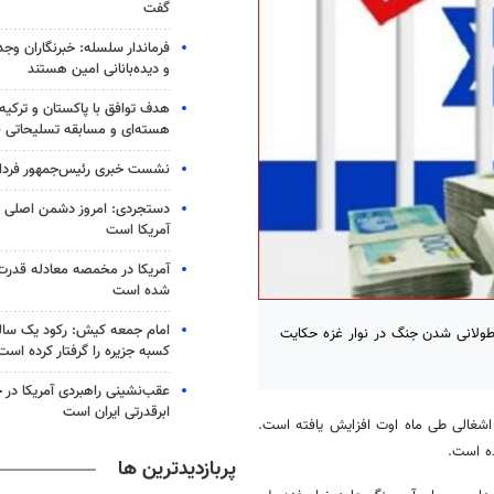
گفت
فرماندار سلسله: خبرنگاران وجد
و دیده‌بانانی امین هستند
هدف توافق با پاکستان و ترکیه 
هسته‌ای و مسابقه تسلیحاتی
نشست خبری رئیس‌جمهور فردا ب
دستجردی: امروز دشمن اصلی ای
آمریکا است
آمریکا در مخمصه معادله قدرت ا
شده است
امام جمعه کیش: رکود یک سال
 طولانی شدن جنگ در نوار غزه حکایت
کسبه جزیره را گرفتار کرده است
عقب‌نشینی راهبردی آمریکا در 
ابرقدرتی ایران است
اشغالی طی ماه اوت افزایش یافته است.
ده است.
پربازدیدترین ها