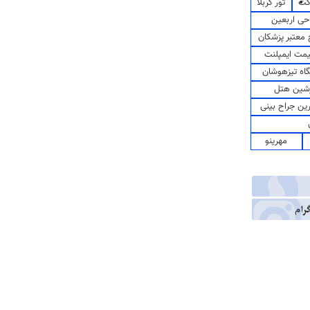
کت
تور کربلا
حی اربعین
معتبر پزشکان
مت ایمپلنت
اه تیزهوشان
شین هتل
رین جراح بینی
مهرینو