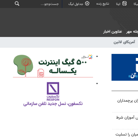
نتایج زنده
کا
ایتا
جداول لیگ
له مهر
عناوین اخبار
آمریکای لاتین
ن پرچمداران
ش آموزان شرط
میان را تسلیت