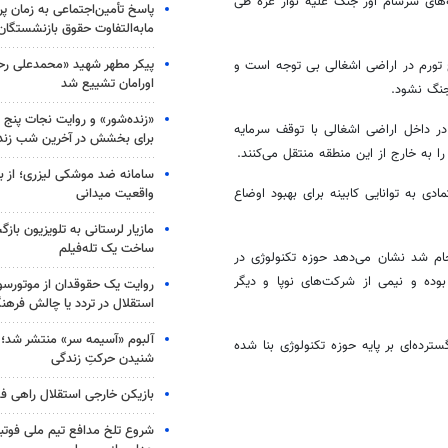
‌های سرسام آور جنگ علیه نوار غزه طی
پاسخ تأمین‌اجتماعی به زمان پ
مابه‌التفاوت حقوق بازنشستگان
پیکر مطهر شهید «محمدعلی رحیم
رخ تورم در اراضی اشغالی بی توجه است و
اورامان تشییع شد
جنگ نشود.
«زنده‌شور» و روایت نجات پنج 
ه تکنولوژی در داخل اراضی اشغالی با توقف سرمایه
برای بخشش در آخرین شب زند
 به خارج از این منطقه منتقل می‌کنند.
سامانه ضد موشکی لیزری؛ از ب
واقعیت میدانی
ی به توانایی کابینه برای بهبود اوضاع
مازیار لرستانی به تلویزیون با
ساخت یک تله‌فیلم
ت میان ۲۳۰ شرکت و ۴۹ سرمایه گذار انجام شد نشان می‌دهد حوزه تکنولوژی در
ده و نیمی از شرکت‌های نوپا و دیگر
روایت یک حقوقدان از موتورسوا
استقلال در تردد یا چالش فرهن
آلبوم «آسیمه سر» منتشر شد؛
ه‌ای بر پایه حوزه تکنولوژی بنا شده
شنیدن حرکتِ زندگی
بازیکن خارجی استقلال راهی فو
شروع تلخ مدافع تیم ملی فوتبا