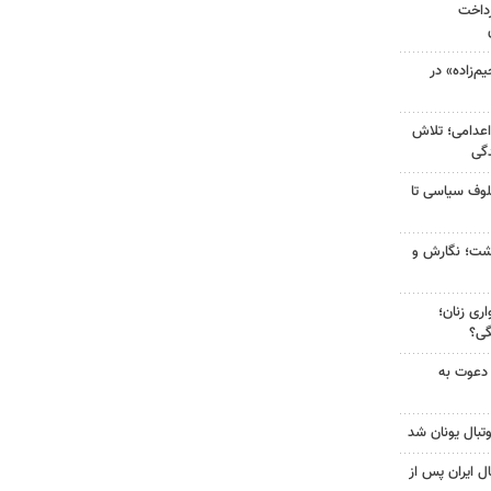
رداخت
‌زاده» در
اعدامی؛ تلاش
گی
لوف سیاسی تا
زگشت؛ نگارش و
ری زنان؛
گی؟
 دعوت به
تبال یونان شد
ل ایران پس از