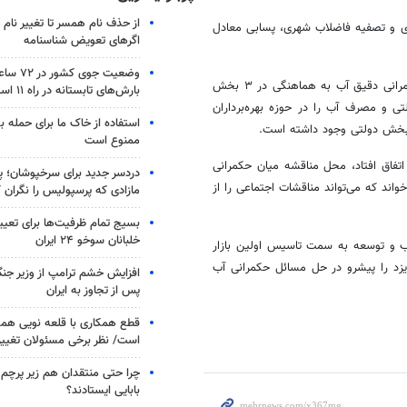
از حذف نام همسر تا تغییر نام خ
یلومتر خط شهری و جمع آوری و تصفیه فاضلاب شهری، پسابی معادل
اگرهای تعویض شناسنامه
وضعیت جوی
عباس فقیه خراسانی کارگزار بازار آب یزد نیز در این نشست با بیان اینکه حکمرانی دقیق آب به هماهنگی در ۳ بخش
بارش‌های تابستانه در راه ۱۱ استان
ی و مصرف آب را در حوزه بهره‌برداران
استفاده از خاک ما برای حمله 
 و بخش دولتی وجود داشته است.
ممنوع است
اتفاق افتاد، محل مناقشه میان حکمرانی
دردسر جدید برای سرخپوشان؛ پی
اند که می‌تواند مناقشات اجتماعی را از
مازادی که پرسپولیس را نگران ک
بسیج تمام ظرفیت‌ها برای تعی
خلبانان سوخو ۲۴ ایران
پساب و توسعه به سمت تاسیس اولین بازار
یزد را پیشرو در حل مسائل حکمرانی آب
افزایش خشم ترامپ از وزیر جن
پس از تجاوز به ایران
قطع همکاری با قلعه نویی هم
است/ نظر برخی مسئولان تغییر 
چرا حتی منتقدان هم زیر پرچم
بابایی ایستادند؟