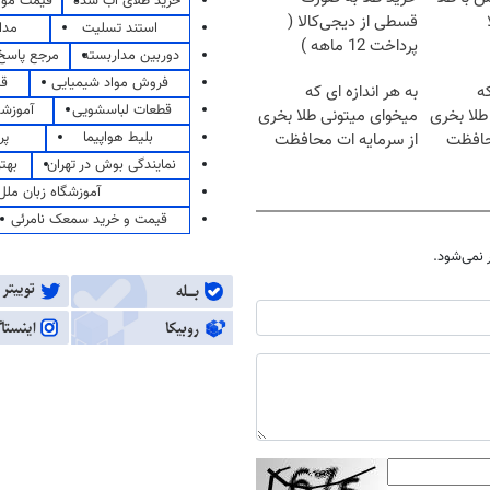
خرید طلای آب شده
قیمت مو
قسطی از دیجی‌کالا (
استند تسلیت
مدا
پرداخت 12 ماهه )
دوربین مداربسته
مرجع پاسخ 
فروش مواد شیمیایی
قی
که
به هر اندازه ای که
قطعات لباسشویی
آموزشگ
طلا بخری
میخوای میتونی طلا بخری
بلیط هواپیما
پر
حافظت
از سرمایه ات محافظت
کنی
نمایندگی بوش در تهران
بهت
آموزشگاه زبان ملل
قیمت و خرید سمعک نامرئی
نمی‌شود.