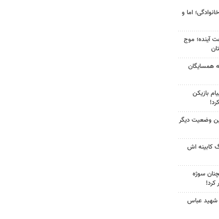
انوادگی؛ اما و
 کشور در ۷۲ ساعت آینده؛ موج
به همسایگان
ام بازیکن
رد!
ین وضعیت دیگر
گ کابینه اش
چنان سوژه
کرد!
 شهید عباس