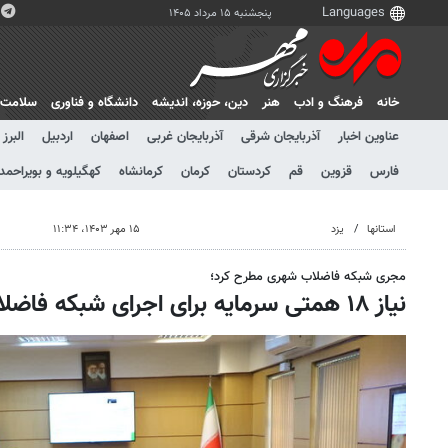
پنجشنبه ۱۵ مرداد ۱۴۰۵
خانه
فرهنگ و ادب
هنر
دين، حوزه، انديشه
دانشگاه و فناوری
سلامت
عناوین اخبار
آذربایجان شرقی
آذربایجان غربی
اصفهان
اردبیل
البرز
فارس
قزوین
قم
کردستان
کرمان
کرمانشاه
کهگیلویه و بویراحمد
استانها
یزد
۱۵ مهر ۱۴۰۳، ۱۱:۳۴
مجری شبکه فاضلاب شهری مطرح کرد؛
نیاز ۱۸ همتی سرمایه برای اجرای شبکه فاضلاب شهر یزد