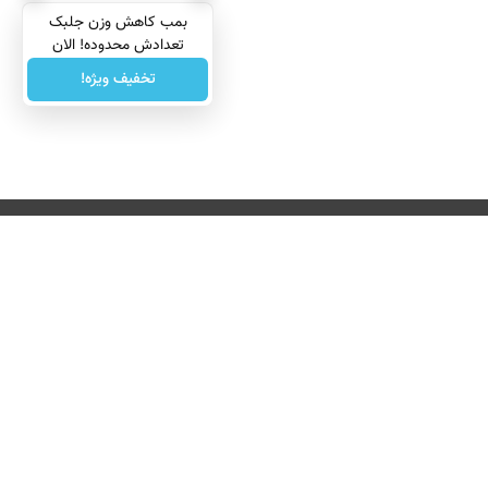
بمب کاهش وزن جلبک
تعدادش محدوده! الان
سفارش بده
تخفیف ویژه!
درباره ما
تماس با ما
بازرگانی
All Content by Mehr News Agency is licensed under a Creative Commons
License.