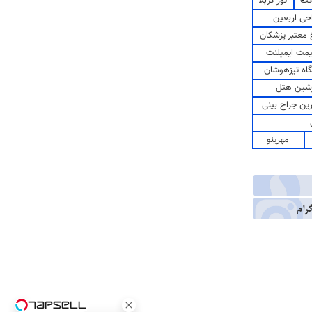
کت
تور کربلا
حی اربعین
معتبر پزشکان
مت ایمپلنت
اه تیزهوشان
شین هتل
رین جراح بینی
مهرینو