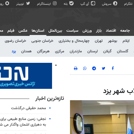
تلگرام
سروش
آی گپ
بله
اینستاگرام
توییتر
روبی
جامعه
اقتصاد
بازار
ورزش
سیاست
بین‌الملل
استان‌ها
عکس
فیلم
مج
ایلام
بوشهر
تهران
چهارمحال و بختیاری
خراسان جنوبی
خراسان رضوی
گلستان
گیلان
لرستان
مازندران
مرکزی
هرمزگان
همدان
یزد
تازه‌ترین اخبار
محمد حقیقی درگذشت
نجفی: زمین منابع طبیعی برا
به دهیاری اشمان واگذار می ش