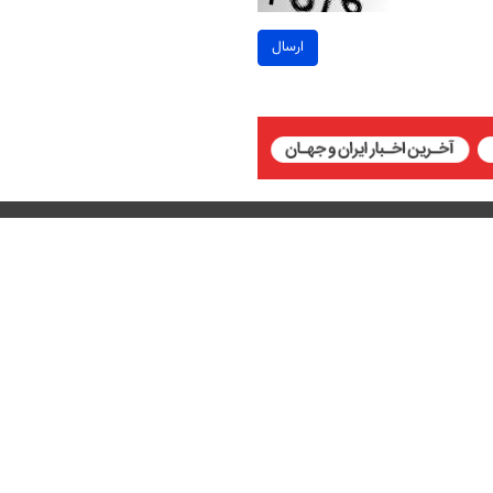
ارسال
 Attribution 4.0 International