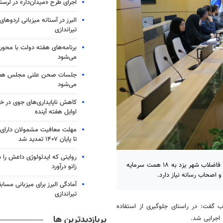
اجرای طرح «میدان‌دار» در لرست
البرز در آستانه میزبانی اردوهای
تیراندازی
برنامه‌های هفته دولت با محوری
می‌شود
جلسات صحن علنی مجلس هفته 
می‌شود
کاهش ناپایداری‌های جوی در خر
اوایل هفته آینده
مهلت معافیت مشمولان دارای س
تا پایان ۱۴۰۷ تمدید شد
روایتی که ایدئولوژی داعش را د
یزد- مدیرعامل شرکت مجری شبکه فاضلاب شهری با بیان اینکه اجرای شبکه فاضلاب شهر یزد به ۱۸ همت سرمایه
زانو درآورد
 اصحاب رسانه نیاز دارد.
آمادگی البرز برای میزبانی مسا
تیراندازی
 گفت: در راستای جلوگیری از استفاده
پربازدیدترین ها