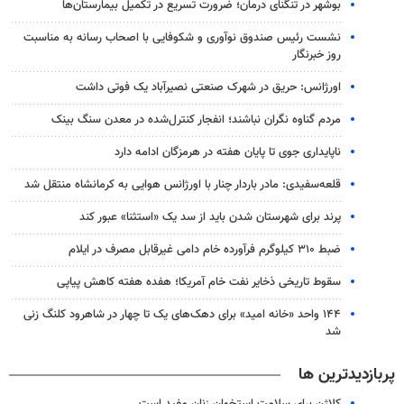
بوشهر در تنگنای درمان؛ ضرورت تسریع در تکمیل بیمارستان‌ها
نشست رئیس صندوق نوآوری و شکوفایی با اصحاب رسانه به مناسبت
روز خبرنگار
اورژانس: حریق در شهرک صنعتی نصیرآباد یک فوتی داشت
مردم گناوه نگران نباشند؛ انفجار کنترل‌شده در معدن سنگ بینک
ناپایداری جوی تا پایان هفته در هرمزگان ادامه دارد
قلعه‌سفیدی: مادر باردار چنار با اورژانس هوایی به کرمانشاه منتقل شد
پرند برای شهرستان شدن باید از سد یک «استثنا» عبور کند
ضبط ۳۱۰ کیلوگرم فرآورده خام دامی غیرقابل مصرف در ایلام
سقوط تاریخی ذخایر نفت خام آمریکا؛ هفده هفته کاهش پیاپی
۱۴۴ واحد «خانه امید» برای دهک‌های یک تا چهار در شاهرود کلنگ زنی
شد
پربازدیدترین ها
کلاژن برای سلامت استخوان زنان مفید است