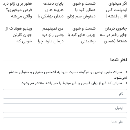
اگر میخوای
شست و شوی
پایان دغدغه
هنوز برای زانو درد
ایمپلنت کنی
عمقی کبد با
هزینه های
قرص میخوری؟
الان وقتشه |
دمنوش سم زدای
دندان پزشکی با
وقتی می‌شه
فقط با ۲۵
گیاهی
پک سفید کننده
بدون عمل
جادوی درمان
شست و شوی
من نمیفهمم
ویدیو هولناک از
میلیون تومان!!!
خانگی
درمانش کرد؟؟؟؟
جای زخم در سه
چربی های کبد با
وقتی زانو درد
جوان کارتن
هفته! (همین
نوشیدنی
درمان داره، چرا
خوابی که
حالا رایگان
گیاهی(55%تخفیف)
دردش رو داری
میلیاردر شد.
صحبت کنید)
تحمل میکنی؟❗
آموزش رایگان
نظر شما
نظرات حاوی توهین و هرگونه نسبت ناروا به اشخاص حقیقی و حقوقی منتشر
نمی‌شود.
نظراتی که غیر از زبان فارسی یا غیر مرتبط با خبر باشد منتشر نمی‌شود.