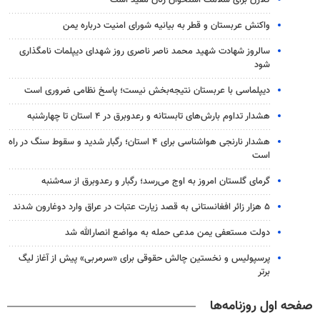
واکنش عربستان و قطر به بیانیه شورای امنیت درباره یمن
سالروز شهادت شهید محمد ناصر ناصری روز شهدای دیپلمات نامگذاری
شود
دیپلماسی با عربستان نتیجه‌بخش نیست؛ پاسخ نظامی ضروری است
هشدار تداوم بارش‌های تابستانه و رعدوبرق در ۴ استان تا چهارشنبه
هشدار نارنجی هواشناسی برای ۴ استان؛ رگبار شدید و سقوط سنگ در راه
است
گرمای گلستان امروز به اوج می‌رسد؛ رگبار و رعدوبرق از سه‌شنبه
۵ هزار زائر افغانستانی به قصد زیارت عتبات در عراق وارد دوغارون شدند
دولت مستعفی یمن مدعی حمله به مواضع انصارالله شد
پرسپولیس و نخستین چالش حقوقی برای «سرمربی» پیش از آغاز لیگ
برتر
صفحه اول روزنامه‌ها