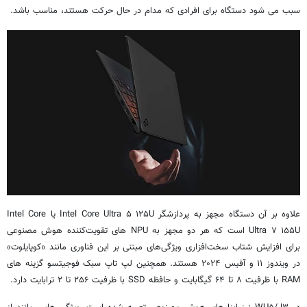
سبب می شود دستگاه برای افرادی که مدام در حال حرکت هستند، مناسب باشد.
علاوه بر آن دستگاه مجهز به پردازشگر Intel Core Ultra ۵ ۱۲۵U یا Intel Core
Ultra ۷ ۱۵۵U است که هر دو مجهز به NPU های تقویت‌کننده هوش مصنوعی
برای افزایش شتاب سخت‌افزاری ویژگی‌های مبتنی بر این فناوری مانند «کوپایلوت»
در ویندوز ۱۱ و آفیس ۲۰۲۴ هستند. همچنین لپ تاپ سبک فوجیتسو گزینه های
RAM با ظرفیت ۸ تا ۶۴ گیگابایت و حافظه SSD با ظرفیت ۲۵۶ تا ۲ ترابایت دارد.