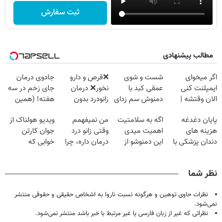
ثبت سفارش
مطالب پیشنهادی
اگر میخوای
شست و شوی
❌قرص‌ و دارو
جادوی درمان
ایمپلنت کنی
عمقی کبد با
نخور❌ درمان
جای زخم در سه
الان وقتشه |
دمنوش سم زدای
زانودرد بدون
هفته! (همین
فقط با ۲۵
گیاهی
قرص
حالا رایگان
پایان دغدغه
اگه به سلامتیت
من نمیفهمم
ویدیو هولناک از
میلیون تومان!!!
صحبت کنید)
هزینه های
اهمیت میدی
وقتی زانو درد
جوان کارتن
دندان پزشکی با
این دمنوشو از
درمان داره، چرا
خوابی که
پک سفید کننده
دست نده
دردش رو داری
میلیاردر شد.
خانگی
تحمل میکنی؟❗
آموزش رایگان
نظر شما
نظرات حاوی توهین و هرگونه نسبت ناروا به اشخاص حقیقی و حقوقی منتشر
نمی‌شود.
نظراتی که غیر از زبان فارسی یا غیر مرتبط با خبر باشد منتشر نمی‌شود.