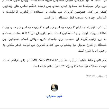
در WU۵/J۳ نیز ابزارهای هوش مصنوعی تعبیه شده است. ویژگی هایی مانند از
بین بردن سروصدا به مسدود کردن صدای پس زمینه هنگام تماس های ویدئویی
کمک می کند. همچنین کاربران می توانند با استفاده از فناوری اثرانگشت یا
شناسایی چهره به سرعت قفل دستگاه را باز کنند.
لپ تاپ فوجیتسو دارای ۲ پورت یو اس بی ای و ۲ پورت یو اس بی سی، پورت
HDMI، پورت اترنت و جک هدفون است. عمر باتری آن نیز ۶ تا ۱۱ ساعت است و
به این ترتیب گزینه ای مناسب برای جلسات کاری طولانی است. همچنین این
دستگاه از شارژ موبایل نیز پشتیبانی می کند و کاربران می توانند درهر مکانی به
راحتی آن را شارژ کنند.
هم اکنون فقط قابلیت پیش سفارش FMV Zero WU۵/J۳ در ژاپن فراهم است.
قیمت دستگاه نیز ۱۹۷۹۰۰ ین(۱۳۲۵ دلار) اعلام شده است.
کد مطلب
6261591
شیوا سعیدی