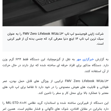
شرکت ژاپنی فوجیتسو لپ تاپ FMV Zero Lifebook WU۵/J۳ را به عنوان
سبک ترین لپ تاپ ۱۴ اینچ دنیا معرفی کرد که جنس بدنه آن از فیبر کربنی
است.
به گزارش
خبرگزاری مهر
به نقل از گیزموچاینا، این دستگاه فقط ۶۳۴ گرم وزن
دارد. دستگاه مذکور برای افراد حرفه ای ساخته شده که نیاز دارند در حال حرکت
از آن استفاده کنند.
FMV Zero Lifebook WU۵/J۳ ترکیبی از ویژگی های قابل حمل بودن، عمر
طولانی و قابلیت های هوش مصنوعی را در خود دارد تا تقاضا برای لپ تاپ های
معتبر با عملکرد بالا برای محل کار و سفر را تامین کند.
این دستگاه از فیبرکربن ساخته شده و استاندارد گرید نظامی MIL-STD-۸۱۰H را
دارد بنابراین در مقابل افتادن، شوک های ناگهانی و فشار مقاوم است. همین امر