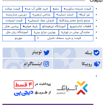
تبلیغات
قیمت شیشه سکوریت
سفیر
خرید طلای آب شده
قیمت موکت
تور کربلا
استند تسلیت
مداحی اربعین
دوربین مداربسته
مرجع پاسخ معتبر پزشکان
فروش مواد شیمیایی
قیمت ایمپلنت
قطعات لباسشویی
آموزشگاه تیزهوشان
بلیط هواپیما
پرشین هتل
نمایندگی بوش در تهران
بهترین جراح بینی
آموزشگاه زبان ملل
قیمت و خرید سمعک نامرئی
مهرینو