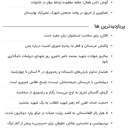
گوش دادن فعال؛ حلقه مفقوده ارتباط مؤثر در خانواده
تصاویری از حریق در واحد صنعتی شهرک نصیرآباد بهارستان
پربازدیدترین ها
کلاژن برای سلامت استخوان زنان مفید است
واکنش عربستان و قطر به بیانیه شورای امنیت درباره یمن
سالروز شهادت شهید محمد ناصر ناصری روز شهدای دیپلمات نامگذاری
شود
هشدار تداوم بارش‌های تابستانه و رعدوبرق در ۴ استان تا چهارشنبه
دیپلماسی با عربستان نتیجه‌بخش نیست؛ پاسخ نظامی ضروری است
گرمای گلستان امروز به اوج می‌رسد؛ رگبار و رعدوبرق از سه‌شنبه
«حجت خدا»، لقبی که رهبر شهید انقلاب به یک شهید بخشید
۵ هزار زائر افغانستانی به قصد زیارت عتبات در عراق وارد دوغارون شدند
پرسپولیس و نخستین چالش حقوقی برای «سرمربی» پیش از آغاز لیگ