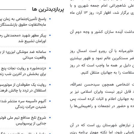
ی شاهچراغی امام جمعه شهرری و با
پربازدیدترین ها
حضور سایر اعضا در محل سالن جلسات شهدای مدافع حرم ساختمان فرمانداری برگزار شد، اظهار کرد: روز ۱۳ آبان ماه
پاسخ تأمین‌اجتماعی به زمان پ
مابه‌التفاوت حقوق بازنشستگان
اشت آینده سازان کشور و وجه دوم آن
پیکر مطهر شهید «محمدعلی رحیم
اورامان تشییع شد
اورمیانه با آن روبرو است امسال روز
سامانه ضد موشکی لیزری؛ از ب
واقعیت میدانی
ر مستکبرین عالم نمود و ظهور بیشتری
ن دلیل بر همه ما واجب است که در روز
«زنده‌شور» و روایت نجات پنج 
برای بخشش در آخرین شب زند
هادت اشخاصی همچون سیدحسن نصرالله،
روایت یک حقوقدان از موتورسوا
استقلال در تردد یا چالش فرهن
اد قابل ترور نیست
وایران
اسلامی نیز بر
 به جهانیان اعلام و اثبات کرده است، پس
آلبوم «آسیمه سر» منتشر شد؛
ه و حضور در تجمعات و راهپیمایی‌ها را
شنیدن حرکتِ زندگی
شروع تلخ مدافع تیم ملی فوتبا
جدایی از پرسپولیس
از نیازهای شهرستان ری است که در آن
یی شود، اما نکته مهم‌تر برنامه
ریزی