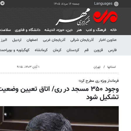
جمعه ۱۶ مرداد ۱۴۰۵
خانه
فرهنگ و ادب
هنر
دين، حوزه، انديشه
دانشگاه و فناوری
سلامت
عناوین اخبار
آذربایجان شرقی
آذربایجان غربی
اصفهان
اردبیل
البرز
فارس
قزوین
قم
کردستان
کرمان
کرمانشاه
کهگیلویه و بویراحمد
استانها
تهران
۱ آبان ۱۴۰۳، ۹:۱۵
فرماندار ویژه ری مطرح کرد؛
وجود ۳۵۰ مسجد در ری/ اتاق تعیین و
تشکیل شود