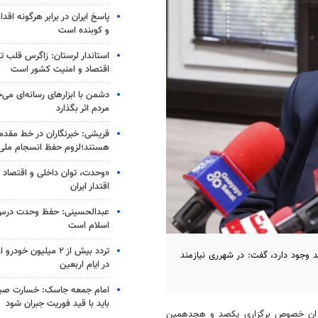
پاسخ ایران در برابر هرگونه اق
و کوبنده است
استاندار لرستان: زاگرس قلب ت
اقتصاد و امنیت کشور است
دشمن با ابزارهای رسانه‌ای می‌
مردم اثر بگذارد
قریشی: خبرنگاران در خط مقدم
هستند؛لزوم حفظ انسجام ملی
«وحدت، توان داخلی و اقتصاد
اقتدار ایران
عبدالحسینی: حفظ وحدت درس 
اسلام است
تردد بیش از ۲ میلیون خو
ژه ری با اشاره به اینکه در این شهرستان بیش از ۳۵۰ مسجد وجود دارد، گفت: در شهرری نیازمند
در ایام اربعین
امام جمعه جاسک: خسارت صیا
باید با قید فوریت جبران شود
ران خصوص برگزاری یکصد و هجدهمین