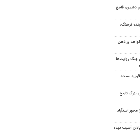
دام دشمن، قاطع
پنده فرهنگ،
خواهد بر ذهن
 جنگ روایت‌ها
 قوی» نسخه
بزرگ تاریخ
درو از محور اسدآباد
دان آسیب دیده