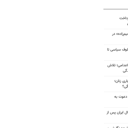
رداخت
‌زاده» در
لوف سیاسی تا
اعدامی؛ تلاش
گی
ری زنان؛
گی؟
 دعوت به
ل ایران پس از