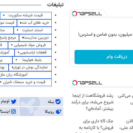
تبلیغات
قیمت شیشه سکوریت
خرید طلای آب شده
قیمت مو
استند تسلیت
مدا
دوربین مداربسته
مرجع پاسخ 
فروش مواد شیمیایی
قی
قطعات لباسشویی
آموزشگ
دریافت وام
بلیط هواپیما
پر
نمایندگی بوش در تهران
بهت
آموزشگاه زبان ملل
قیمت و خرید سمعک نامرئی
ل می‌کنی
رشد فروشگاهت از اینجا
ش
شروع می‌شه، برای درآمد
بیشتر، آماده‌ای؟
لان
جک s5 داری برای
کد ملی،
فروش؟ با کارنامه به