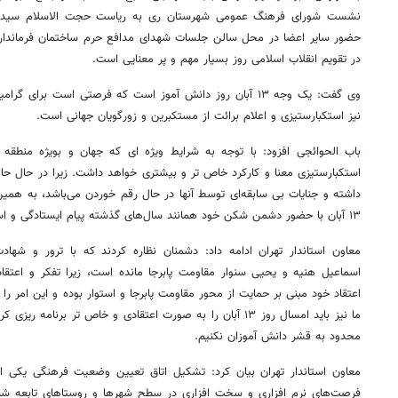
نشست شورای فرهنگ عمومی شهرستان ری به ریاست حجت الاسلام سیدعل
در تقویم انقلاب اسلامی روز بسیار مهم و پر معنایی است.
وی گفت: یک وجه ۱۳ آبان روز دانش
آموز
است که فرصتی است برای گرامید
نیز استکبارستیزی و اعلام برائت از مستکبرین و زورگویان جهانی است.
باب
الحوائجی
افزود: با توجه به شرایط ویژه
ای
که جهان و بویژه منطقه خ
استکبارستیزی معنا و کارکرد خاص تر و بیشتری خواهد داشت. زیرا
در حال
حاض
داشته و جنایات بی سابقه‌ای توسط آنها در حال رقم خوردن می‌باشد، به همی
۱۳ آبان با حضور دشمن شکن خود همانند سال‌های گذشته پیام ایستادگی و استقامت را به جهانیان منتقل کنیم.
معاون استاندار تهران ادامه داد: دشمنان نظاره کردند که با ترور و ش
اسماعیل
هنیه
و یحیی
سنوار
مقاومت پابرجا مانده است، زیرا تفکر و اعتق
اعتقاد خود مبنی بر حمایت از محور مقاومت پابرجا و استوار بوده و این امر را
ما نیز باید امسال روز ۱۳ آبان را
به صورت
اعتقادی و خاص تر برنامه
ریزی
کرد
محدود به قشر دانش آموزان نکنیم.
معاون استاندار تهران بیان کرد: تشکیل اتاق تعیین وضعیت فرهنگی یکی 
فرصت‌های نرم افزاری و سخت افزاری در سطح شهرها و روستاهای تابعه شناسا