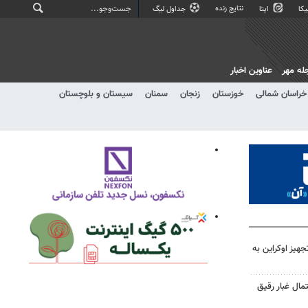
نتایج زنده
کا
ایتا
جداول لیگ
له مهر
عناوین اخبار
خراسان شمالی
خوزستان
زنجان
سمنان
سیستان و بلوچستان
جهیز اوکراین به
مال غبار رقیق