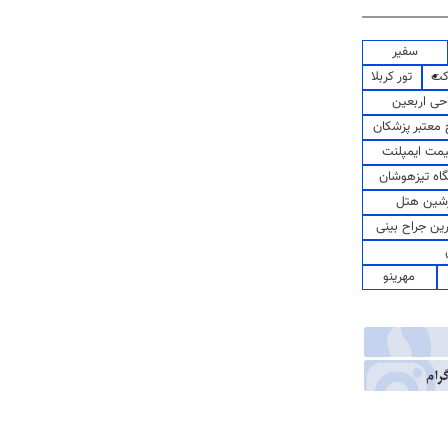
سفیر
کت
تور کربلا
حی اربعین
معتبر پزشکان
مت ایمپلنت
اه تیزهوشان
شین هتل
رین جراح بینی
مهرینو