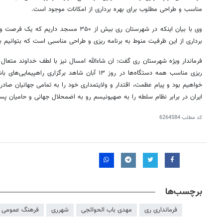
مناسب و طراحی مطلوب برای بهره برداری از امکانات موجود است.
وی با بیان اینکه در شهرستان ری بیش از ۳۵۰ 
برداری از این ظرفیت منوط به برنامه
ریزی
و طراحی مناسبی است که بتوانیم ب
فرماندار ویژه شهرستان ری گفت:
ان
شاءالله
امسال نیز با لطف خداوند متعال 
ریزی
مناسب همه دستگاه‌ها در روز ۱۳ آبان شاهد برگزار
خواهیم بود و پیام عظمت، اقتدار و ولایتمداری خود را به تمامی جهانیان صاد
ایران در برابر نظام سلطه را به صهیونیسم رو به اضمحلال جهانی و حامیان پس
کد مطلب
6264584
برچسب‌ها
۱۴
روزنامه‌های صبح پنج‌شنبه ۱۵ مرداد ۱۴۰۵
روزنام
فرمانداری ری
مهدی باب الحوائجی
شهرری
فرهنگ عمومی