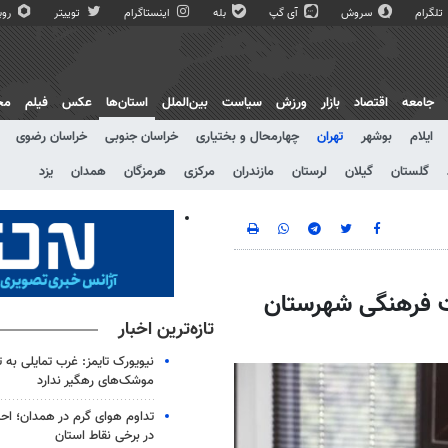
تلگرام
سروش
آی گپ
بله
اینستاگرام
توییتر
روبی
جامعه
اقتصاد
بازار
ورزش
سیاست
بین‌الملل
استان‌ها
عکس
فیلم
مج
ایلام
بوشهر
تهران
چهارمحال و بختیاری
خراسان جنوبی
خراسان رضوی
گلستان
گیلان
لرستان
مازندران
مرکزی
هرمزگان
همدان
یزد
ضعیت فرهنگی شهرستان
تازه‌ترین اخبار
نیویورک تایمز: غرب تمایلی به ت
موشک‌های رهگیر ندارد
تداوم هوای گرم در همدان؛ احت
در برخی نقاط استان