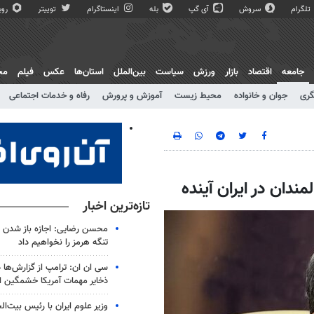
تلگرام
سروش
آی گپ
بله
اینستاگرام
توییتر
روبی
جامعه
اقتصاد
بازار
ورزش
سیاست
بین‌الملل
استان‌ها
عکس
فیلم
مج
گری
جوان و خانواده
محیط زیست
آموزش و پرورش
رفاه و خدمات اجتماعی
ندان در ایران آینده
تازه‌ترین اخبار
محسن رضایی: اجازه باز شدن 
تنگه هرمز را نخواهیم داد
سی ان ان: ترامپ از گزارش‌ها 
ذخایر مهمات آمریکا خشمگین 
وزیر علوم ایران با رئیس بیت‌ال