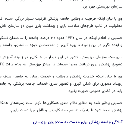
سازمان بهزیستی بهره برد.
وی با بیان اینکه ظرفیت داوطلبی جامعه پزشکی ظرفیت بسیار بزرگی است، افز
معلولیت در قالب طرح‌های سلامت یاری و بهداشت یاری میان دو سازمان قابل
حسینی با اعلام اینکه در سال ۱۴۳۰ حدود ۳۰ درصد جامعه را سالمندان تشکیل می‌دهند، گفت: لازم است برنامه
و آینده
نگری
در این زمینه با بهره
گیری
از متخصصان حوزه سالمندی، جامعه پز
سرپرست سازمان بهزیستی کشور در این دیدار بر همکاری در زمینه آموزش‌ها
تشویق پزشکان برای دریافت مجوز خدمات در مراکز بهزیستی به ویژه مراکز TC تاکید کرد.
وی با بیان اینکه خدمات پزشکان داوطلب و خدمت
رسان
به جامعه هدف ساز
رویداد محوری برای شکل
گیری
و تصویر سازی خدمات جامعه پزشکی به جامع
باید در فضای عمومی صورت پذیرد.
حسینی یادآور شد: به منظور نظام
مندی
همکاری‌ها لازم است زمینه‌های همکار
پزشکی
احصا
شود تا به یک تفاهم نامه کاربردی و قابل اجرا دست یابیم.
آمادگی جامعه پزشکی برای خدمت به مددجویان بهزیستی