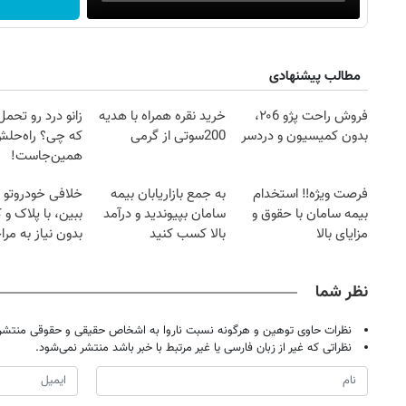
مطالب پیشنهادی
فروش راحت پژو ۲۰6،
خرید نقره همراه با هدیه
زانو درد رو تحم
بدون کمیسیون و دردسر
200سوتی از گرمی
که چی؟ راه‌حل
همین‌جاست!
فرصت ویژه‼️ استخدام
به جمع بازاریابان بیمه
خلافی خودروتو ا
بیمه سامان با حقوق و
سامان بپیوندید و درآمد
ببین، با پلاک و 
مزایای بالا
بالا کسب کنید
بدون نیاز به مرا
حضوری
نظر شما
نظرات حاوی توهین و هرگونه نسبت ناروا به اشخاص حقیقی و حقوقی منتشر 
نظراتی که غیر از زبان فارسی یا غیر مرتبط با خبر باشد منتشر نمی‌شود.