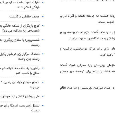
نفرات دعوت شده به اردوی تی
فرنگی اعلام شدند
ود: خدمت به جامعه هدف و افراد دارای
محمد حقیقی درگذشت
 انجام است.
کوچ بازیگران از شبکه خانگی ب
شصت‌چی به مذاکره می‌رود؟
ریزی
شکی و دانشگاهیان صورت پذیرد.
شمسی‌پور: با سلاح زیرگیری به
رسیدم
ی لازم برای مراکز توانبخشی، ترغیب و
تصادف مرگبار پژو در بلوار وکیل‌
راننده جان باخت
مان بهزیستی باید معرفی شود، گفت:
رضایی: به لطف خدا توانستم خ
ه هدف و مردم برای توسعه خیر جمعی
مدال را کسب کنم
دم
می یابد
ی میان سازمان بهزیستی و سازمان نظام
ملی پوشان کشتی آزاد جوانان 
نشنال اینترست: آمریکا برای جن
نیست