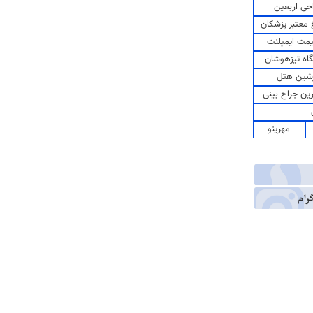
حی اربعین
معتبر پزشکان
مت ایمپلنت
اه تیزهوشان
شین هتل
رین جراح بینی
مهرینو