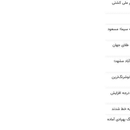
م ملی کشتی
ه سیما؛ مسعود
 طلای جهان
آباد مشهد؛
وشرنگ‌ترین
ای هوا در خراسان رضوی ۴ درجه افزایش
به خط شدند
گ پهپادی آماده