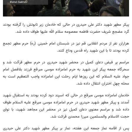
پیکر مطهر شهید دکتر علی حیدری در حالی که خادمان زیر تابوتش را گرفته بودند
گرد مضجع شریف حضرت فاطمه معصومه سلام الله علیها طواف داده شد.
هزاران نفر از مردم انقلابی قم نیز در شبستان امام خمینی (ره) حرم مطهر تجمع
کرده بودند تا با این شهید راه قدس وداع کنند.
مراسم پر فیض دعای کمیل در محضر شهید حیدری در حرم مطهر قرآئت شد و
سحرگاه جمعه پیکر این شهید به حرم امامزاده موسی مبرقع فرزند بلافصل امام
جواد علیه السلام که این روزها ایام رحلت این امامزاده واجب التعظیم است به
محله چهل اختران انتقال داده شد.
خادمان امامزاده موسی مبرقع در حالی که اسپند دود کرده بودند به استقبال شهید
آمدند و پیکر مطهر شهید حیدری در حرم امامزاده موسی مبرقع علیه السلام طواف
داده شد و مراسم معنوی دعای کمیل نیز در محضر این مجاهد شهید، با نوای
حجت الاسلام والمسلمین میرزا محمدی قرائت شد.
پس از اقامه نماز جمعه این هفته، نماز بر پیکر مطهر شهید دکتر علی حیدری