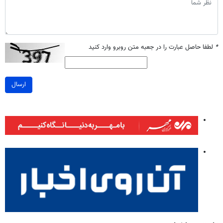
*
لطفا حاصل عبارت را در جعبه متن روبرو وارد کنید
ارسال