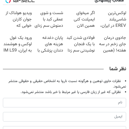
مطالب پیشنهادی
لوکس‌ترین
اگر میخوای
شست و شوی
ویدیو هولناک از
شاسی‌بلند
ایمپلنت کنی
عمقی کبد با
جوان کارتن
EREV در ایران،
همین الان
دمنوش سم زدای
خوابی که
توسط نیکا موتور
وقتشه | فقط با
گیاهی
میلیاردر شد.
جادوی درمان
فولادی شدن کبد
پایان دغدغه
ورود یک غول
رونمایی شد!
۲۵ میلیون
آموزش رایگان
جای زخم در سه
با یک فنجان
هزینه های
لوکس و هوشمند
تومان!!!
هفته! (همین
نوشیدنی سم زدا
دندان پزشکی با
به ایران، IM LS9
حالا رایگان
پک سفید کننده
رسماً رونمایی شد
صحبت کنید)
خانگی
نظر شما
نظرات حاوی توهین و هرگونه نسبت ناروا به اشخاص حقیقی و حقوقی منتشر
نمی‌شود.
نظراتی که غیر از زبان فارسی یا غیر مرتبط با خبر باشد منتشر نمی‌شود.