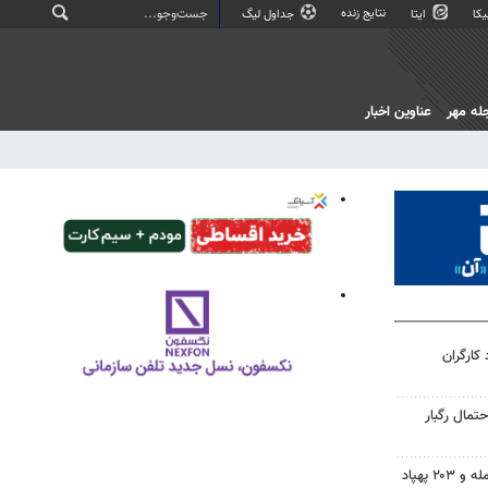
نتایج زنده
کا
ایتا
جداول لیگ
له مهر
عناوین اخبار
 کارگران
تمال رگبار
روسیه: به ۳ کشتی اوکراین حمله و ۲۰۳ پهپاد