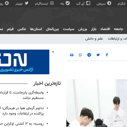
تلگرام
سروش
آی گپ
بله
اینستاگرام
توییتر
روبی
جامعه
اقتصاد
بازار
ورزش
سیاست
بین‌الملل
استان‌ها
عکس
فیلم
مج
ت و ارتباطات
علم و دانش
تازه‌ترین اخبار
واسطه‌گری پابرجاست، تا قرارداد
مستقیم نباشد
تداوم گرمای هوا در هرمزگان؛ اح
پراکنده در ارتفاعات وجود دارد