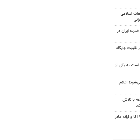
غات اسلامی
انی
درت ایران در
 تقویت جایگاه
 است به یکی از
‌شود؛ اعلام
ه با تلاش
شد
جزئیات ثبت ادعا، تهیه نقشه UTM و ارائه مادر