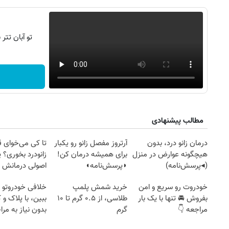
تو آبان تت
مطالب پیشنهادی
درمان زانو درد، بدون
آرتروز مفصل زانو رو یکبار
تا کی می‌خوای 
هیچگونه عوارض در منزل
برای همیشه درمان کن!
زانودرد بخوری؟ ی
(◂پرسش‌نامه)
◗پرسش‌نامه◖
اصولی درمانش 
خودروت رو سریع و امن
خرید شمش پلمپ
خلافی خودروتو ا
بفروش 🚘 تنها با یک بار
طلاسی، از ۰.۵ گرم تا ۱۰
ببین، با پلاک و 
مراجعه 👇
گرم
بدون نیاز به مرا
حضوری