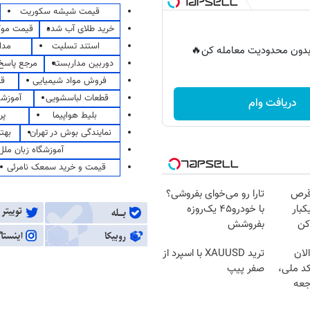
قیمت شیشه سکوریت
خرید طلای آب شده
قیمت مو
استند تسلیت
مدا
ر بدون محدودیت معامله کن🔥
دوربین مداربسته
مرجع پاسخ 
فروش مواد شیمیایی
قی
قطعات لباسشویی
آموزشگ
دریافت وام
بلیط هواپیما
پر
نمایندگی بوش در تهران
بهت
آموزشگاه زبان ملل
قیمت و خرید سمعک نامرئی
قرص
تارا رو می‌خوای بفروشی؟
کبار
با خودرو۴۵ یک‌روزه
کن
بفروشش
لان
ترید XAUUSD با اسپرد از
کد ملی،
صفر پیپ
جعه