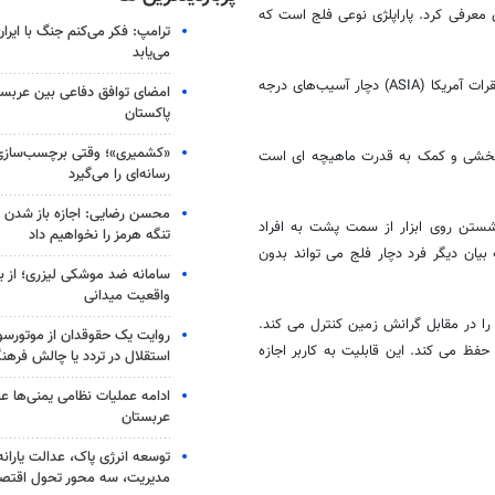
WalkOn در ۲۴ اکتبر سال جاری میلادی معرفی کرد. پاراپلژی نوعی فلج است که
ترامپ: فکر می‌کنم جنگ با ایران
می‌یابد
این ربات برای کمک به افرادی طراحی شده که طبق انجمن آسیب‌های ستون فقرات آمریکا (ASIA) دچار آسیب‌های درجه
امضای توافق دفاعی بین عربستا
پاکستان
«کشمیری»؛ وقتی برچسب‌سازی
دیگر ربات های توانبخشی و کمک به قدرت ماهیچه ای است
رسانه‌ای را می‌گیرد
محسن رضایی: اجازه باز شدن 
نشستن روی ابزار از سمت پشت به افراد
تنگه هرمز را نخواهیم داد
بیان دیگر فرد دچار فلج می تواند بدون
سامانه ضد موشکی لیزری؛ از ب
واقعیت میدانی
ز وزن خود را در مقابل گرانش زمین کنترل می کند.
روایت یک حقوقدان از موتورسوا
 حفظ می کند. این قابلیت به کاربر اجازه
استقلال در تردد یا چالش فرهن
ادامه عملیات نظامی یمنی‌ها عل
عربستان
توسعه انرژی پاک، عدالت یارانه
مدیریت، سه محور تحول اقتص