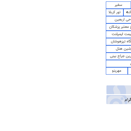
سفیر
کت
تور کربلا
حی اربعین
معتبر پزشکان
مت ایمپلنت
اه تیزهوشان
شین هتل
رین جراح بینی
مهرینو