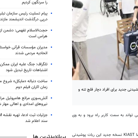
را سرنگون کردیم
پیام تسلیت رئیس سازمان تبلی
درپی درگذشت اندیشمند مازندر
حجت‌الاسلام تفهمی: دشمن از ق
هراس است
مدیران مؤسسات قرآنی خواستار
اتحادیه‌ مردمی شدند
تلگراف: جنگ علیه ایران ممکن
اشتباهات تاریخ تبدیل شود
ساخت دنباله «مایکل» شروع می
زمان اکران فیلم دوم
ری پیشرفته کره جنوبی» (KIAST) یک ربات پوشیدنی جدید برای افراد دچار فلج تنه و
آتش‌سوزی مراتع هامپوئیل مراغ
نیروهای امدادی و اهالی مهار 
ی تواند به سمت کاربر راه برود و به وی
سند اعلام شد
البته محققان از ۲۰۱۵ میلادی مشغول تحقیق برای ساخت این ربات هستند. اما KIAST نسخه جدید این ربات پوشیدنی
پربازدیدترین ها