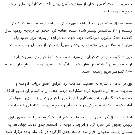
حجم و مساحت کنونی نشان از موفقیت آمیز بودن اقدامات کارگروه ملی نجات
دریاچه ارومیه است.
محمدصادق معتمدیان با بیان اینکه مهرماه تراز دریاچه ارومیه به ۱۲۷۰.۱۰ متر
رسیده و ۳۰ سانتیمتر بیشتر شده است، اضافه کرد: حجم آب دریاچه ارومیه سال
گذشته ۵۸۰ میلیون مترمکعب بود، حجم آب دریاچه ارومیه امروز حدود یک
میلیارد و ۲۰۰ میلیون مترمکعب بوده و تقریباً به بیش از دو برابر رسیده است.
دبیر کارگروه ملی نجات دریاچه ارومیه به مساحت ۶۰۶ کیلومترمربعی دریاچه
ارومیه در سال گذشته نیز اشاره کرد و یادآور شد: امروز وسعت دریاچه ارومیه به
۸۷۰ کیلومتر مربع رسیده است.
وی در ادامه با اشاره به اهمیت اقدامات نرم افزاری احیای دریاچه ارومیه و
مدیریت منابع آبی، تصریح کرد: مشارکت مردم، باغداران و کشاورزان بسیار اثرگذار
بوده و دانشگاه ارومیه با همکاری فائو طرحی را در جهت بهینه سازی مصرف آب
آماده کرده و ۱۰ نقطه بحرانی در حوضه آبریز دریاچه ارومیه شناسایی شده است.
استاندار سابق آذربایجان غربی به جلسه اخیر این کارگروه به ریاست معاون اول
رئیس جمهور نیز اشاره کرد و افزود: با توجه به اهتمام جدی دولت چهاردهم به
مسائل زیست محیطی، قرار شد جلسه بعدی کارگروه در یک ماه آینده برگزار شود