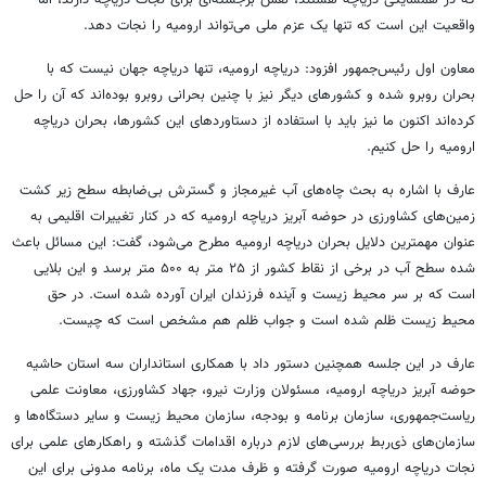
که در همسایگی دریاچه هستند، نقش برجسته‌ای برای نجات دریاچه دارند، اما
واقعیت این است که تنها یک عزم ملی می‌تواند ارومیه را نجات دهد.
معاون اول رئیس‌جمهور افزود: دریاچه ارومیه، تنها دریاچه جهان نیست که با
بحران روبرو شده و کشورهای دیگر نیز با چنین بحرانی روبرو بوده‌اند که آن را حل
کرده‌اند اکنون ما نیز باید با استفاده از دستاوردهای این کشورها، بحران دریاچه
ارومیه را حل کنیم.
عارف با اشاره به بحث چاه‌های آب غیرمجاز و گسترش بی‌ضابطه سطح زیر کشت
زمین‌های کشاورزی در حوضه آبریز دریاچه ارومیه که در کنار تغییرات اقلیمی به
عنوان مهمترین دلایل بحران دریاچه ارومیه مطرح می‌شود، گفت: این مسائل باعث
شده سطح آب در برخی از نقاط کشور از ۲۵ متر به ۵۰۰ متر برسد و این بلایی
است که بر سر محیط زیست و آینده فرزندان ایران آورده شده است. در حق
محیط زیست ظلم شده است و جواب ظلم هم مشخص است که چیست.
عارف در این جلسه همچنین دستور داد با همکاری استانداران سه استان حاشیه
حوضه آبریز دریاچه ارومیه، مسئولان وزارت نیرو، جهاد کشاورزی، معاونت علمی
ریاست‌جمهوری، سازمان برنامه و بودجه، سازمان محیط زیست و سایر دستگاه‌ها و
سازمان‌های ذی‌ربط بررسی‌های لازم درباره اقدامات گذشته و راهکارهای علمی برای
نجات دریاچه ارومیه صورت گرفته و ظرف مدت یک ماه، برنامه مدونی برای این