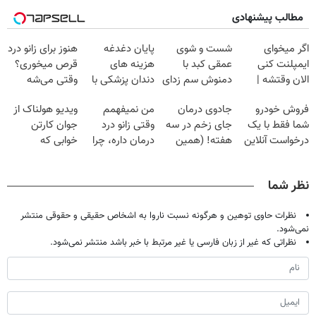
مطالب پیشنهادی
اگر میخوای
شست و شوی
پایان دغدغه
هنوز برای زانو درد
ایمپلنت کنی
عمقی کبد با
هزینه های
قرص میخوری؟
الان وقتشه |
دمنوش سم زدای
دندان پزشکی با
وقتی می‌شه
فقط با ۲۵
گیاهی
پک سفید کننده
بدون عمل
فروش خودرو
جادوی درمان
من نمیفهمم
ویدیو هولناک از
میلیون تومان!!!
خانگی
درمانش کرد؟؟؟؟
شما فقط با یک
جای زخم در سه
وقتی زانو درد
جوان کارتن
درخواست آنلاین
هفته! (همین
درمان داره، چرا
خوابی که
✔
حالا رایگان
دردش رو داری
میلیاردر شد.
صحبت کنید)
تحمل میکنی؟❗
آموزش رایگان
نظر شما
نظرات حاوی توهین و هرگونه نسبت ناروا به اشخاص حقیقی و حقوقی منتشر
نمی‌شود.
نظراتی که غیر از زبان فارسی یا غیر مرتبط با خبر باشد منتشر نمی‌شود.