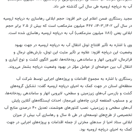
آب به دریاچه ارومیه طی سال آبی گذشته خبر داد.
مجید رستگاری ضمن اعلام این خبر افزود: حجم ابلاغی رهاسازی به دریاچه ارومیه
در سال آبی ۱۴٠۲_۱۴٠۳، ۴۶۷ میلیون مترمکعب است که بیش از ۲.۵ برابر حجم
ابلاغی یعنی (۱۱۸۱ میلیون مترمکعب) آب به دریاچه ارومیه رهاسازی شده است.
وی با اشاره به تأثیر افتتاح تونل انتقال آب به دریاچه ارومیه در جهت بهبود
وضعیت این دریاچه افزود: علاوه بر تأثیر مثبت این تونل، بارش‌های نرمال و
فرانرمال، لایروبی انهار و ساماندهی رودخانه‌ها، تغییر الگوی کشت و نوع آبیاری و
انتقال آب بین حوضه‌ای از عوامل مؤثر در بهبود وضعیت دریاچه بشمار می‌روند.
رستگاری با اشاره به مجموع اقدامات و پروژه‌های اجرایی توسط شرکت آب
منطقه‌ای استان در جهت کمک به احیای دریاچه ارومیه گفت: تشکیل گروه‌های
گشت و بازرسی آب‌های زیرزمینی و سطحی، لایروبی انهار و ساماندهی رودخانه‌ها،
پر و مسلوب المنفعه کردن چاه‌های غیرمجاز، احداث ایستگاه‌های آنلاین پایش
آب‌های سطحی و زیرزمینی، نصب کنتورهای هوشمند، تعدیل ۴۰ درصدی منابع آب
تخصیصی از طرح‌های توسعه‌ای در طی ۵ سال و رهاسازی آب بیش از میزان
ابلاغی ستاد احیا از سدهای مخزنی از جمله اقدامات و پروژه‌های اجرایی در جهت
کمک به احیای دریاچه ارومیه بود.