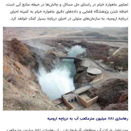
تصاویر ماهواره خیام در راستای حل مسائل و چالش‌ها در حیطه منابع آبی است،
اضافه شدن پژوهشگاه فضایی و داده‌های دقیق ماهواره خیام به کمیته احیای
دریاچه ارومیه، به سازمان‌های متولی در احیای دریاچه بسیار کمک خواهد کرد.
رهاسازی ۱۱۸۱ میلیون مترمکعب آب به دریاچه ارومیه
مدیرعامل شرکت آب منطقه‌ای آذربایجان‌غربی از رهاسازی ۱۱۸۱ میلیون مترمکعب