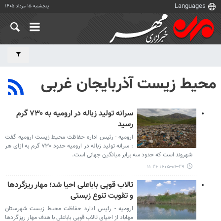
پنجشنبه ۱۵ مرداد ۱۴۰۵
محیط زیست آذربایجان غربی
سرانه تولید زباله در ارومیه به ۷۳۰ گرم
رسید
ارومیه - رئیس اداره حفاظت محیط زیست ارومیه گفت
: سرانه تولید زباله در ارومیه حدود ۷۳۰ گرم به ازای هر
شهروند است که حدود سه برابر میانگین جهانی است.
۱۴۰۵-۰۴-۲۹ ۱۱:۲۶
تالاب قوپی باباعلی احیا شد؛ مهار ریزگردها
و تقویت تنوع زیستی
ارومیه - رئیس اداره حفاظت محیط زیست شهرستان
مهاباد از احیای تالاب قوپی باباعلی با هدف مهار ریزگردها