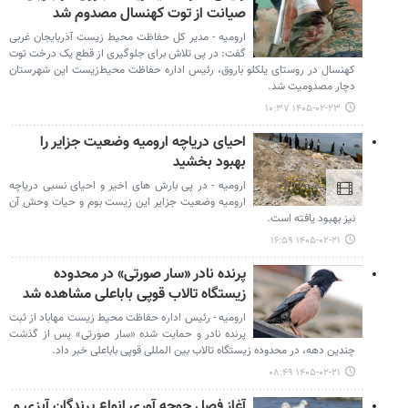
صیانت از توت کهنسال مصدوم شد
ارومیه - مدیر کل حفاظت محیط زیست آذربایجان غربی
گفت: در پی تلاش برای جلوگیری از قطع یک درخت توت
کهنسال در روستای یلکلو باروق، رئیس اداره حفاظت محیط‌زیست این شهرستان
دچار مصدومیت شد.
۱۴۰۵-۰۲-۲۳ ۱۰:۳۷
احیای دریاچه ارومیه وضعیت جزایر را
بهبود بخشید
ارومیه - در پی بارش های اخیر و احیای نسبی دریاچه
ارومیه وضعیت جزایر این زیست بوم و حیات وحش آن
نیز بهبود یافته است.
۱۴۰۵-۰۲-۲۱ ۱۶:۵۹
پرنده نادر «سار صورتی» در محدوده
زیستگاه تالاب قوپی باباعلی مشاهده شد
ارومیه - رئیس اداره حفاظت محیط زیست مهاباد از ثبت
پرنده نادر و حمایت‌ شده «سار صورتی» پس از گذشت
چندین دهه، در محدوده زیستگاه تالاب بین المللی قوپی باباعلی خبر داد.
۱۴۰۵-۰۲-۲۱ ۰۸:۴۹
آغاز فصل جوجه آوری انواع پرندگان آبزی و