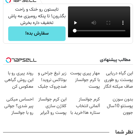
تابستون رو خنک و راحت
بگذرون! تا پنکه رومیزی مه پاش
تخفیف داره بخرش
سفارش بده!
مطالب پیشنهادی
این گیاه دریایی
مهار پیری پوست
زیر تیغ جراحی و
روند پیری رو با
پوستت رو طوری
با کرم جوانساز
بوتاکس نروید!
این روش گیاهی
صاف میکنه انگار
پوست
ضدچروک جلبک
معکوس کن
20سال جوون
آلمانی(تخفیف
با40%تخفیف
بدون سوزن
کرم جوانساز
این کرم جوانساز
احساس میکنی
شدی🔥
ویژه تا امشب)
پوستتو 10سال
آلمانی انتخاب
کلاژن سازی
پیر شدی؟ جوانی
جوون
ستاره ها!خرید با
پوست رو 3برابر
رو با جوانساز
کن50%تخفیف
تخفیف
میکنه50%تخفیف
جلبک تجربه کن
پاییزی
🔥
نظر شما