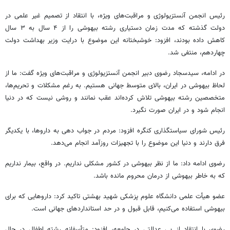
رئیس انجمن
آنستزیولوژی
و مراقبت‌های ویژه، با انتقاد از تصمیم غیر علمی در
دولت گذشته که مدت زمان دستیاری رشته بیهوشی را از ۴ سال به ۳ سال
کاهش داده بودند، افزود: خوشبختانه این موضوع با درایت وزیر بهداشت دولت
چهاردهم، منتفی شد.
در ادامه، سیدسجاد رضوی دبیر انجمن
آنستزیولوژی
و مراقبت‌های ویژه گفت: ما از
لحاظ بیهوشی در ایران، بالای متوسط جهانی هستیم. به رغم مشکلات و تحریم‌ها،
متخصصین رشته بیهوشی تلاش کرده‌اند عقب نمانند و روشی نیست که در دنیا
انجام شود و در ایران صورت نگیرد.
رئیس شورای سیاستگذاری کنگره افزود: مردم در جواب دهی به داروها، با یکدیگر
فرق دارند و دنیا این موضوع را با تجهیزات روزآمد انجام می‌دهد.
رضوی ادامه داد: ما از نظر بیهوشی در کشور مشکلی نداریم. در واقع، بیمار نداریم
که به خاطر بیهوشی از درمان محروم مانده باشد.
عضو هیأت علمی دانشگاه علوم پزشکی شهید بهشتی تاکید کرد: داروهایی که برای
بیهوشی استفاده می‌کنیم، قابل قبول و در حد استانداردهای جهانی است.
رضوی با انتقاد از بی عدالتی در جامعه، افزود: متأسفانه رشته اطفال در حال