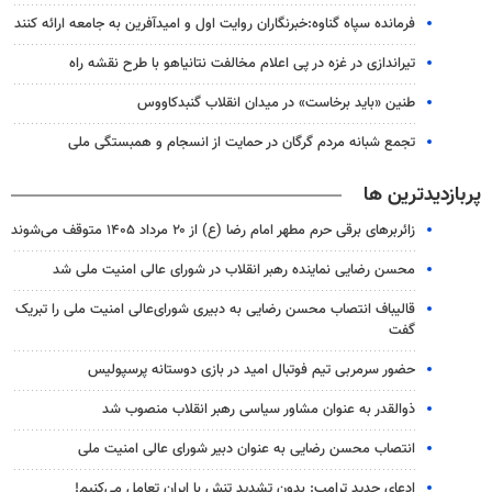
فرمانده سپاه گناوه:خبرنگاران روایت اول و امیدآفرین به جامعه ارائه کنند
تیراندازی در غزه در پی اعلام مخالفت نتانیاهو با طرح نقشه راه
طنین «باید برخاست» در میدان انقلاب گنبدکاووس
تجمع شبانه مردم گرگان در حمایت از انسجام و همبستگی ملی
پربازدیدترین ها
زائربرهای برقی حرم مطهر امام رضا (ع) از ۲۰ مرداد ۱۴۰۵ متوقف می‌شوند
محسن رضایی نماینده رهبر انقلاب در شورای عالی امنیت ملی شد
قالیباف انتصاب محسن رضایی به دبیری شورای‌عالی امنیت ملی را تبریک
گفت
حضور سرمربی تیم فوتبال امید در بازی دوستانه پرسپولیس
ذوالقدر به عنوان مشاور سیاسی رهبر انقلاب منصوب شد
انتصاب محسن رضایی به عنوان دبیر شورای عالی امنیت ملی
ادعای جدید ترامپ: بدون تشدید تنش با ایران تعامل می‌کنیم!