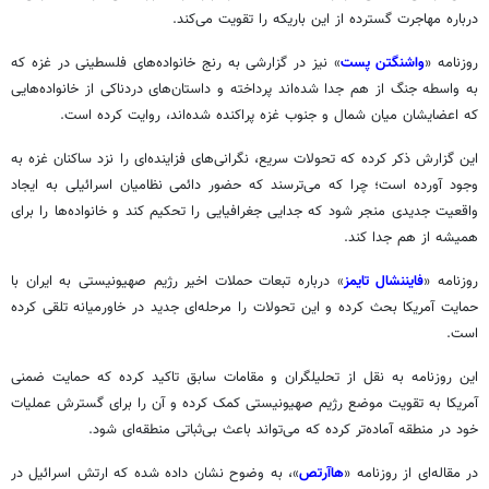
درباره مهاجرت گسترده از این باریکه را تقویت می‌کند.
روزنامه «
واشنگتن پست
» نیز در گزارشی به رنج خانواده‌های فلسطینی در غزه که
به واسطه جنگ از هم جدا شده‌اند پرداخته و داستان‌های دردناکی از خانواده‌هایی
که اعضایشان میان شمال و جنوب غزه پراکنده شده‌اند، روایت کرده است.
این گزارش ذکر کرده که تحولات سریع، نگرانی‌های فزاینده‌ای را نزد ساکنان غزه به
وجود آورده است؛ چرا که می‌ترسند که حضور دائمی نظامیان اسرائیلی به ایجاد
واقعیت جدیدی منجر شود که جدایی جغرافیایی را تحکیم کند و خانواده‌ها را برای
همیشه از هم جدا کند.
روزنامه «
فایننشال تایمز
» درباره تبعات حملات اخیر رژیم صهیونیستی به ایران با
حمایت آمریکا بحث کرده و این تحولات را مرحله‌ای جدید در خاورمیانه تلقی کرده
است.
این روزنامه به نقل از تحلیلگران و مقامات سابق تاکید کرده که حمایت ضمنی
آمریکا به تقویت موضع رژیم صهیونیستی کمک کرده و آن را برای گسترش عملیات
خود در منطقه آماده‌تر کرده که می‌تواند باعث بی‌ثباتی منطقه‌ای شود.
در مقاله‌ای از روزنامه «
هاآرتص
»، به وضوح نشان داده شده که ارتش اسرائیل در