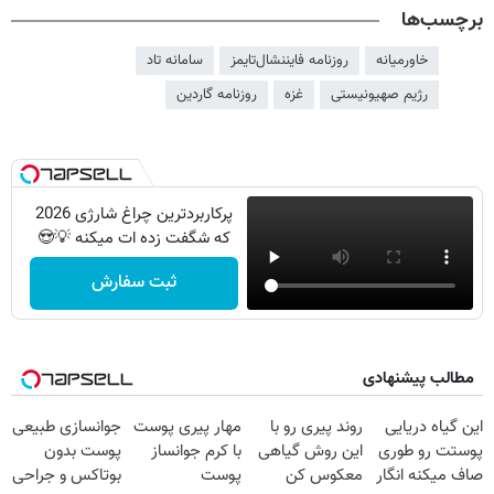
برچسب‌ها
خاورمیانه
روزنامه فایننشال‌تایمز
سامانه تاد
رژیم صهیونیستی
غزه
روزنامه گاردین
پرکاربردترین چراغ شارژی 2026
که شگفت زده ات میکنه 💡😍
ثبت سفارش
مطالب پیشنهادی
این گیاه دریایی
روند پیری رو با
مهار پیری پوست
جوانسازی طبیعی
پوستت رو طوری
این روش گیاهی
با کرم جوانساز
پوست بدون
صاف میکنه انگار
معکوس کن
پوست
بوتاکس و جراحی