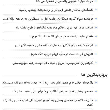
دیابت نوع ۲ عوارض یائسگی را تشدید می کند
ناکارآمدی ساختار دفاعی اروپا در برابر تهدیدات پهپادی روسیه
فرمانده سپاه گناوه:خبرنگاران روایت اول و امیدآفرین به جامعه ارائه کنند
تیراندازی در غزه در پی اعلام مخالفت نتانیاهو با طرح نقشه راه
طنین «باید برخاست» در میدان انقلاب گنبدکاووس
تجمع شبانه مردم گرگان در حمایت از انسجام و همبستگی ملی
افزایش قیمت نفت در سایه ابهام درباره تنگه هرمز
گلوله‌باران خان‌یونس، البریج و بیت‌لاهیا توسط رژیم صهیونیستی
پربازدیدترین ها
زائربرهای برقی حرم مطهر امام رضا (ع) از ۲۰ مرداد ۱۴۰۵ متوقف می‌شوند
محسن رضایی نماینده رهبر انقلاب در شورای عالی امنیت ملی شد
قالیباف انتصاب محسن رضایی به دبیری شورای‌عالی امنیت ملی را تبریک
گفت