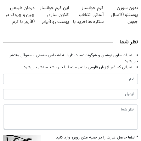
20سال جوون
آلمانی(تخفیف
😳! خرید با
بدون سوزن
کرم جوانساز
این کرم جوانساز
درمان طبیعی
شدی🔥
ویژه تا امشب)
تخفیف ویژه
پوستتو 10سال
آلمانی انتخاب
کلاژن سازی
چین و چروک در
جوون
ستاره ها!خرید با
پوست رو 3برابر
30روز با کرم
کن50%تخفیف
تخفیف
میکنه50%تخفیف
جوانساز
پاییزی
🔥
آلمانی(45%تخفیف)
نظر شما
نظرات حاوی توهین و هرگونه نسبت ناروا به اشخاص حقیقی و حقوقی منتشر
نمی‌شود.
نظراتی که غیر از زبان فارسی یا غیر مرتبط با خبر باشد منتشر نمی‌شود.
*
لطفا حاصل عبارت را در جعبه متن روبرو وارد کنید