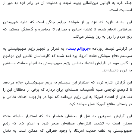
جنگ غزه به قوانین بین‌المللی پایبند نبوده و عملیات آن در برابر غزه به دور از
انسانیت است.
این مقاله افزود که غزه پر از شواهد جرایم جنگی است که علیه شهروندان
غیرنظامی انجام شده، از تخلیه اجباری و بمباران تا محاصره و گرسنگی مستمر که
رنج مردم را روز به روز بیشتر می‌کند.
در گزارشی توسط روزنامه «
جروزالم پست
» به تمرکز بر تجهیز رژیم صهیونیستی به
سیستم دفاع موشکی «
تاد
» آمریکا پرداخته شده که کارشناسان نظامی این موضوع
را گامی مهم در افزایش اعتماد به‌نفس رژیم صهیونیستی به انجام حملات مستقیم
به ایران دانسته‌اند.
این گزارش اشاره کرده که استقرار این سیستم به رژیم صهیونیستی اجازه می‌دهد
تا گام‌های تهاجمی علیه تأسیسات هسته‌ای ایران بردارد که برخی از محققان این را
نشانه‌ای از اعتماد آمریکا به این رژیم می‌دانند که تنها در چارچوب اهداف نظامی و
در راستای منافع آمریکا عمل خواهد کرد.
این گزارش همچنین به نقل از محققان هشدار داد که استقرار سامانه «
تاد
»
ممکن است به تشدید تنش‌های منطقه‌ای منجر شود و اعلام کرد که رژیم
صهیونیستی به لطف حمایت آمریکا، با وجود خطراتی که ممکن است به دنبال