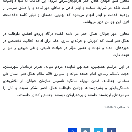
معاون امور جوانان هلال احمر آذربایجان‌شرقی افزود: این خدمات نه تنها داوطلبانه
است بلکه در شرایط سخت و ایام خاص و مناطق دورافتاده و با عشق سرشار از
روحیه خدمت و ایثار انجام می‌شود که بهترین مصداق و تبلور کلمه «خدمت»،
لایق این جوانان عزیز می‌باشد.
معاون امور جوانان هلال احمر در ادامه گفت: درگاه ورودی اعضای داوطلب در
هلال‌احمر است که آموزش و حرفه‌ای سازی اعضا برای ادامه فعالیت تخصصی در
حوزه‌های امداد و نجات و حضور مؤثر در حوادث طبیعی و غیر طبیعی را نیز بر
عهده دارد.
در این مراسم همچنین، عبدالهی نماینده مردم میانه،
هنربر
فرماندار شهرستان،
حجت‌الاسلام رشادی امام جمعه میانه و شیرازی قائم مقام هلال‌احمر استان طی
سخنانی جداگانه، ضمن تبریک سالگرد تأسیس سازمان جوانان، از تلاش‌های
خستگی‌ناپذیر و بشردوستانه جوانان داوطلب هلال احمر تشکر نموده و آنان را
سرمایه‌های ارزشمند جامعه و
پیشقراولان
توسعه اجتماعی کشور دانستند.
کد مطلب
6283499