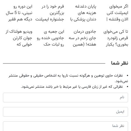
اگر میخوای
پایان دغدغه
فرم خود را در
این دوره رو
ایمپلنت کنی
هزینه های
بزرگترین
نبینی، تا 5 سال
الان وقتشه |
دندان پزشکی با
جشنواره ایمپلنت
دیگه هم فقیر
فقط با ۲۵
پک سفید کننده
تهران پر کنید ! |
می‌مونی! همین
تا کی می‌خوای
جادوی درمان
این جعبه ی
ویدیو هولناک از
میلیون تومان!!!
خانگی
فقط ۲۵ میلیون
الان ثبت نام کن
قرص زانودرد
جای زخم در سه
جادویی خنده رو
جوان کارتن
بخوری؟ یکبار
هفته! (همین
رو لبات حک
خوابی که
اصولی درمانش
حالا رایگان
میکنه
میلیاردر شد.
کن
صحبت کنید)
خرید40%تخفیف
آموزش رایگان
نظر شما
نظرات حاوی توهین و هرگونه نسبت ناروا به اشخاص حقیقی و حقوقی منتشر
نمی‌شود.
نظراتی که غیر از زبان فارسی یا غیر مرتبط با خبر باشد منتشر نمی‌شود.