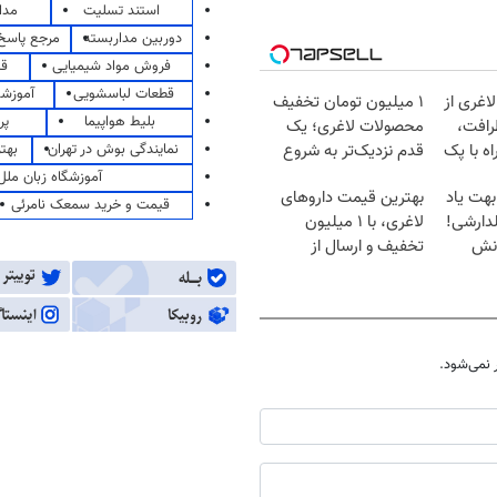
استند تسلیت
مدا
دوربین مداربسته
مرجع پاسخ 
فروش مواد شیمیایی
قی
قطعات لباسشویی
آموزشگ
اغری از
۱ میلیون تومان تخفیف
بلیط هواپیما
پر
رافت،
محصولات لاغری؛ یک
نمایندگی بوش در تهران
بهت
ه با پک
قدم نزدیک‌تر به شروع
کاهش وزن
آموزشگاه زبان ملل
بهت یاد
بهترین قیمت داروهای
قیمت و خرید سمعک نامرئی
دارشی!
لاغری، با ۱ میلیون
انش
تخفیف و ارسال از
داروخانه‌
نمی‌شود.