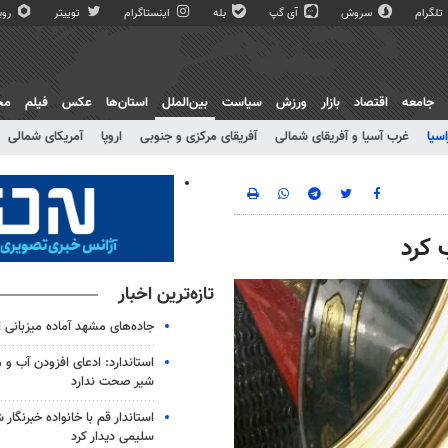
تلگرام
سروش
آی گپ
بله
اینستاگرام
توییتر
روبی
جامعه
اقتصاد
بازار
ورزش
سیاست
بین‌الملل
استان‌ها
عکس
فیلم
مج
اسیا
غرب آسیا و آفریقای شمالی
آفریقای مرکزی و جنوبی
اروپا
آمریکای شمالی
 کرد
تازه‌ترین اخبار
جاده‌های مشهد آماده میزبانی ا
استاندارد: ادعای افزودن آب و 
شیر صحت ندارد
استاندار قم با خانواده خبرنگا
سلیمی دیدار کرد