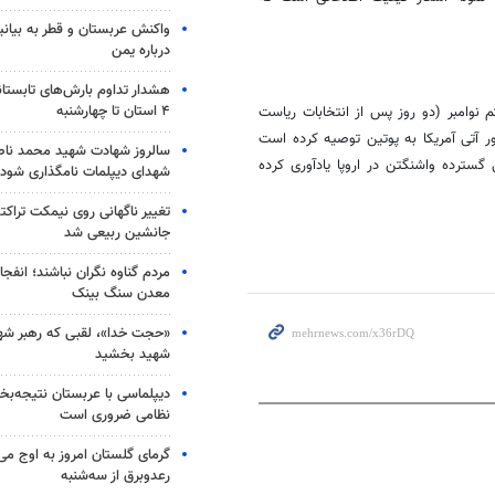
واکنش عربستان و قطر به بیانی
درباره یمن
هشدار تداوم بارش‌های تابستان
۴ استان تا چهارشنبه
 نوامبر (دو روز پس از انتخابات ریاست
ر آتی آمریکا به پوتین توصیه کرده است
سالروز شهادت شهید محمد ناص
گسترده واشنگتن در اروپا یادآوری کرده
شهدای دیپلمات نامگذاری شود
تغییر ناگهانی روی نیمکت تراکتو
جانشین ربیعی شد
مردم گناوه نگران نباشند؛ انفجا
معدن سنگ بینک
«حجت خدا»، لقبی که رهبر شهی
شهید بخشید
دیپلماسی با عربستان نتیجه‌
نظامی ضروری است
گرمای گلستان امروز به اوج می‌ر
رعدوبرق از سه‌شنبه