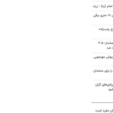
مام (ره) - زرند
ورود متروباس‌ها و اتوبوس‌های ۱۸ متری برقی
 رجب‌زاده
دریاچه ارومیه میان فرصت و هشدار؛ ۴.۵
ب شد
اریوش مهرجویی
را برای متحدان
راتورهای گران
ود
ان مفید است