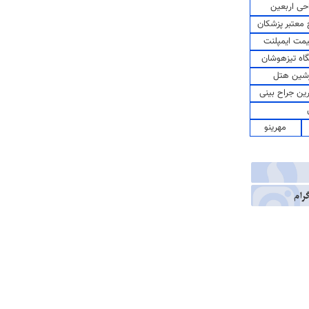
حی اربعین
معتبر پزشکان
مت ایمپلنت
اه تیزهوشان
شین هتل
رین جراح بینی
مهرینو