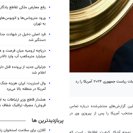
رفع معارض ملکی تقاطع یادگار ا
به تهران
فرد اصلی دخیل در شهادت مداح
دستگیر شد
میلیارد مترمکعب آب وارد تالا
جزئیاتی جدید از پرونده قتل د
اعلام شد
کاخ کرملین گزارش‌ها درباره تماس تلفنی رئیس جمهور روسیه و برنده انتخابات ریاست جمهوری ۲۰۲۴ آمریکا را رد
وال استریت: ایران هزینه جنگ 
آمریکا در منطقه بالا می‌برد
هشدار قاطع وزیر ارتباطات به اپ
فروش/ مصرف ترافیک شفاف ش
ین گزارش‌های منتشرشده درباره تماس
منتخب آمریکا را پس از پیروزی وی در
پربازدیدترین ها
کلاژن برای سلامت استخوان زن
 نمونه آشکار کیفیت اطلاعاتی است که