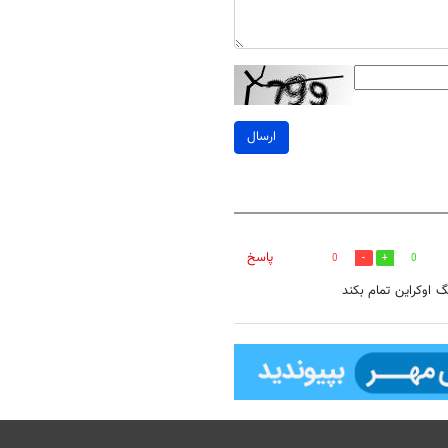
ارسال
پاسخ
0
0
گ اوکراین تمام بکند