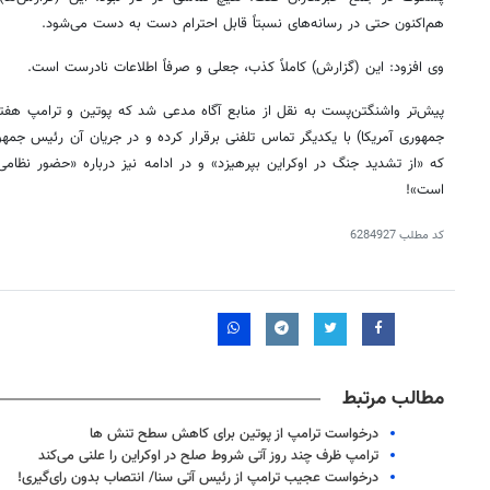
هم‌اکنون حتی در رسانه‌های نسبتاً قابل
احترام دست
به دست می‌شود.
وی افزود: این (گزارش) کاملاً کذب، جعلی و صرفاً اطلاعات نادرست است.
پیش‌تر واشنگتن‌پست به نقل از منابع آگاه مدعی شد که پوتین و ترامپ هفتم
جمهوری آمریکا) با یکدیگر تماس تلفنی برقرار کرده و در جریان آن رئیس جمهو
که «از تشدید جنگ در اوکراین بپرهیزد» و در ادامه نیز درباره «حضور نظامی 
است»!
کد مطلب
6284927
مطالب مرتبط
درخواست ترامپ از پوتین برای کاهش سطح تنش ها
ترامپ ظرف چند روز آتی شروط صلح در اوکراین را علنی می‌کند
درخواست عجیب ترامپ از رئیس آتی سنا/ انتصاب بدون رای‌گیری!