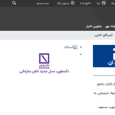
نتایج زنده
کا
ایتا
جداول لیگ
له مهر
عناوین اخبار
آمریکای لاتین
ز زائران رضوی
مواد شیمیایی به
ر شهید مسعود