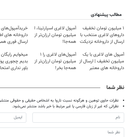
مطالب پیشنهادی
۱ میلیون تومان تخفیف
آمپول لاغری اسپارتینا، ا
خریدآمپول‌های ل
داروهای لاغری منتخب با
میلیون تومان ارزان‌تر از
داروخانه های اط
ارسال از داروخانه نزدیکت
همه‌جا!
ارسال فوری همرا
یخ!
آمپول های لاغری با یک
آمپول‌های لاغری را ۱
میخوایم رایگان 
میلیون تخفیف | ارسال از
میلیون تومان ارزان‌تر از
بدیم چجوری پول
داروخانه های معتبر
همه‌جا بخر!
باور نداری امتح
مجانیه
نظر شما
نظرات حاوی توهین و هرگونه نسبت ناروا به اشخاص حقیقی و حقوقی منتشر 
نظراتی که غیر از زبان فارسی یا غیر مرتبط با خبر باشد منتشر نمی‌شود.