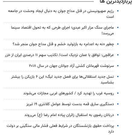
پربازدیدترین ها
رژیم صهیونیستی در قتل مداح جوان به دنبال ایجاد وحشت در جامعه
است
ماجرای سنگ مزار اکبر عبدی؛ اجرای طرحی که به تحول اقتصاد سینما
می‌رسد!
چطور «نه به اعدام» به بازتولید خشم و قتل مداح جوان منجر شد؟
عراقچی: توافق با عمان نزدیک است/ تکذیب سهم ۱۱ درصدی ایران از خزر
سرنوشت قهرمانان کشتی آزاد جوانان جهان در سال ۲۰۱۸
نسل جدید استقلالی‌ها برای فصل جدید لیگ؛ این ۶ بازیکن را بیشتر
بشناسید
روسیه غرب را تهدید کرد / کشورهای غربی مجازات می‌شوند
دستگیری سارق قمه بدست توسط عوامل کلانتری ۱۹ تبریز
دربانان رضوی به استقبال زائران پیاده امام رضا (ع) می‌روند
پرداخت حقوق بازنشستگان در شرایط فعلی فشار مالی سنگینی بر دولت
دارد