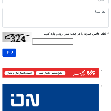
*
لطفا حاصل عبارت را در جعبه متن روبرو وارد کنید
ارسال