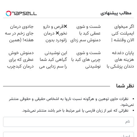
مطالب پیشنهادی
اگر میخوای
شست و شوی
❌قرص‌ و دارو
جادوی درمان
ایمپلنت کنی
عمقی کبد با
نخور❌ درمان
جای زخم در سه
الان وقتشه |
دمنوش سم زدای
زانودرد بدون
هفته! (همین
فقط با ۲۵
گیاهی
قرص
حالا رایگان
پایان دغدغه
شست و شوی
این نوشیدنی
دمنوش خوش
میلیون تومان!!!
صحبت کنید)
هزینه های
چربی های کبد با
گیاهی کبد شما
عطری که برای
دندان پزشکی با
نوشیدنی
را سم زدایی می
درمان کبدچرب
پک سفید کننده
گیاهی(55%تخفیف)
کند (با ضمانت
معجزه میکنه
خانگی
مرجوعی)
نظر شما
نظرات حاوی توهین و هرگونه نسبت ناروا به اشخاص حقیقی و حقوقی منتشر
نمی‌شود.
نظراتی که غیر از زبان فارسی یا غیر مرتبط با خبر باشد منتشر نمی‌شود.