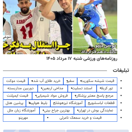
روزنامه‌های ورزشی شنبه ۱۷ مرداد ۱۴۰۵
تبلیغات
قیمت شیشه سکوریت
سفیر
خرید طلای آب شده
قیمت موکت
تور کربلا
استند تسلیت
مداحی اربعین
دوربین مداربسته
مرجع پاسخ معتبر پزشکان
فروش مواد شیمیایی
قیمت ایمپلنت
قطعات لباسشویی
آموزشگاه تیزهوشان
بلیط هواپیما
پرشین هتل
نمایندگی بوش در تهران
بهترین جراح بینی
آموزشگاه زبان ملل
قیمت و خرید سمعک نامرئی
مهرینو