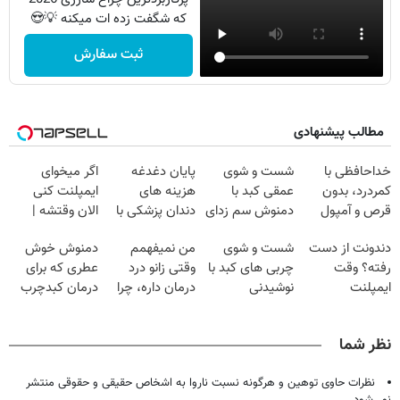
که شگفت زده ات میکنه 💡😍
ثبت سفارش
مطالب پیشنهادی
خداحافظی با
شست و شوی
پایان دغدغه
اگر میخوای
کمردرد، بدون
عمقی کبد با
هزینه های
ایمپلنت کنی
قرص و آمپول
دمنوش سم زدای
دندان پزشکی با
الان وقتشه |
گیاهی
پک سفید کننده
فقط با ۲۵
دندونت از دست
شست و شوی
من نمیفهمم
دمنوش خوش
خانگی
میلیون تومان!!!
رفته؟ وقت
چربی های کبد با
وقتی زانو درد
عطری که برای
ایمپلنت
نوشیدنی
درمان داره، چرا
درمان کبدچرب
دیجیتاله
گیاهی(55%تخفیف)
دردش رو داری
معجزه میکنه
تحمل میکنی؟❗
نظر شما
نظرات حاوی توهین و هرگونه نسبت ناروا به اشخاص حقیقی و حقوقی منتشر