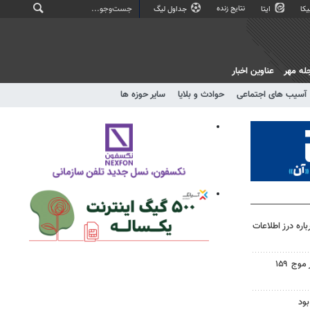
نتایج زنده
کا
ایتا
جداول لیگ
له مهر
عناوین اخبار
آسیب های اجتماعی
حوادث و بلایا
سایر حوزه ها
اره درز اطلاعات
اجتماع مردم ولایتمدار گناباد در موج ۱۵۹
ود