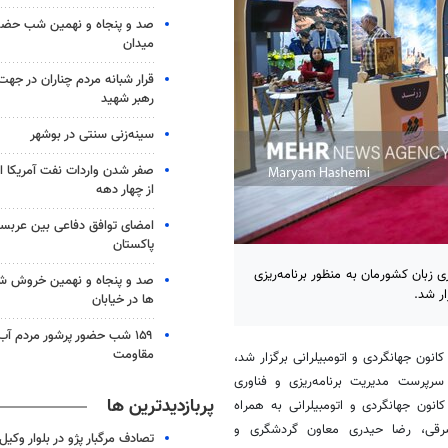
صد و پنجاه و نهمین شب حضور 
میدان
قرار شبانه مردم چناران در جه
رهبر شهید
سینه‌زنی سنتی در بوشهر
صفر شدن واردات نفت آمریکا ا
از چهار دهه
امضای توافق دفاعی بین عربستا
پاکستان
 زبان کشورمان به منظور برنامه‌ریزی
صد و پنجاه و نهمین خروش شب
ها در خیابان
۱۵۹ شب حضور پرشور مردم آب
مقاومت
ون جهانگردی و اتومبیلرانی برگزار شد،
پرست مدیریت برنامه‌ریزی و فناوری
پربازدیدترین ها
نون جهانگردی و اتومبیلرانی به همراه
 شرقی، رضا حیدری معاون گردشگری و
تصادف مرگبار پژو در بلوار وکیل‌