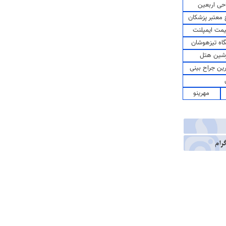
حی اربعین
معتبر پزشکان
مت ایمپلنت
اه تیزهوشان
شین هتل
رین جراح بینی
مهرینو