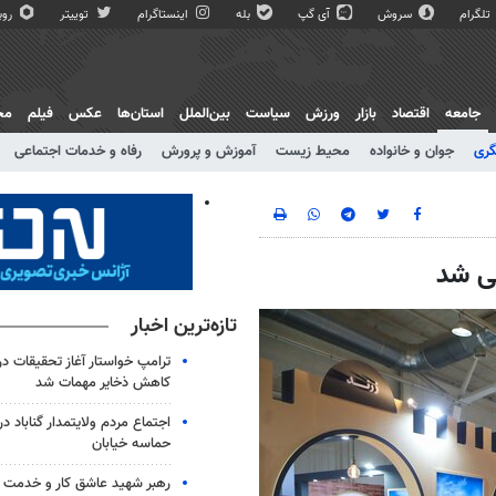
تلگرام
سروش
آی گپ
بله
اینستاگرام
توییتر
روبی
جامعه
اقتصاد
بازار
ورزش
سیاست
بین‌الملل
استان‌ها
عکس
فیلم
مج
گری
جوان و خانواده
محیط زیست
آموزش و پرورش
رفاه و خدمات اجتماعی
سی شد
تازه‌ترین اخبار
ترامپ خواستار آغاز تحقیقات درب
کاهش ذخایر مهمات شد
حماسه خیابان
رهبر شهید عاشق کار و خدمت ب