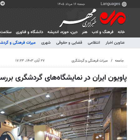
جمعه ۱۶ مرداد ۱۴۰۵
خانه
فرهنگ و ادب
هنر
دين، حوزه، انديشه
دانشگاه و فناوری
سلامت
عناوین اخبار
انتظامی
قضایی و حقوقی
شهری
میراث فرهنگی و گردش
جامعه
میراث فرهنگی و گردشگری
۲۷ آبان ۱۴۰۳، ۱۷:۲۳
پاویون ایران در نمایشگاه‌های گردشگری برر