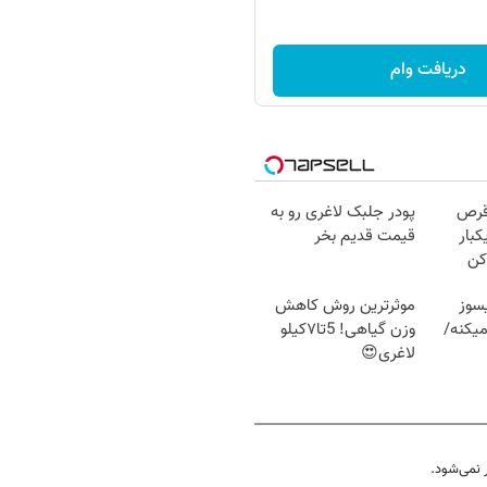
دریافت وام
قرص
پودر جلبک لاغری رو به
کبار
قیمت قدیم بخر
کن
سوز
موثرترین روش کاهش
یکنه/
وزن گیاهی! 5تا۷کیلو
لاغری😍
نمی‌شود.