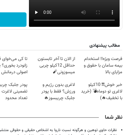
مطالب پیشنهادی
فرصت ویژه‼️ استخدام
از الان تا آخر تابستون
تا کی می‌خوای 
بیمه سامان با حقوق و
حداقل 12کیلو چربی
زانودرد بخوری؟ ی
مزایای بالا
میسوزونی🧨
اصولی درمانش 
خبر خوش❗❗ 10کیلو
لاغری بدون رژیم و
پودر جلبک چربی
لاغری تو دوماه💣 (خرید
ورزش؟ فقط با پودر
تضمینی لاغرت م
با تخفیف🔥)
جلبک چریبسوز🔥
تعداد محدود
نظر شما
نظرات حاوی توهین و هرگونه نسبت ناروا به اشخاص حقیقی و حقوقی منتشر 