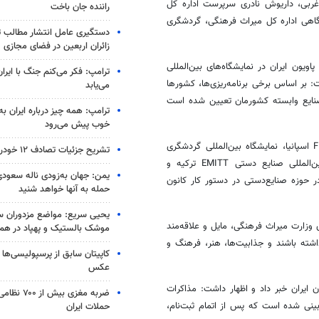
غربی، داریوش نادری سرپرست اداره کل
راننده جان باخت
اهی اداره کل میراث فرهنگی، گردشگری
دستگیری عامل انتشار مطالب تو
زائران اربعین در فضای مجازی
ون ایران در نمایشگاه‌های بین‌المللی
ترامپ: فکر می‌کنم جنگ با ایران
 بر اساس برخی برنامه‌ریزی‌ها، کشورها
می‌یابد
نایع وابسته کشورمان تعیین شده است
ترامپ: همه چیز درباره ایران به
خوب پیش می‌رود
وی افزود: تا پایان سال جاری حضور در نمایشگاه بین‌المللی گردشگری FITUR اسپانیا، نمایشگاه بین‌المللی گردشگری
تشریح جزئیات تصادف ۱۲ خودرو با ۱۹ مصدوم
فرانسه، نمایشگاه بین‌المللی صنایع دستی EMITT ترکیه و
یمن: جهان به‌زودی ناله سعودی‌
گاه‌های مشابه در حوزه صنایع‌دستی در دستور کار کانون
حمله به آنها خواهد شنید
یحیی سریع: مواضع مزدوران سع
 وزارت میراث فرهنگی، مایل و علاقه‌مند
موشک بالستیک و پهپاد در ه
اشته باشند و جذابیت‌ها، هنر، فرهنگ و
کاپیتان سابق از پرسپولیسی‌ها 
عکس
 ایران خبر داد و اظهار داشت: مذاکرات
ضربه مغزی بیش
ینی شده است که پس از اتمام ثبت‌نام،
حملات ایران