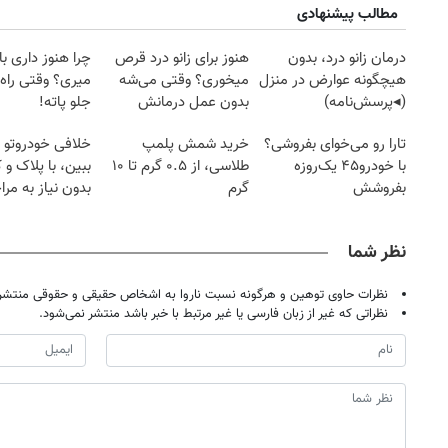
مطالب پیشنهادی
درمان زانو درد، بدون
هنوز برای زانو درد قرص
چرا هنوز داری با 
هیچگونه عوارض در منزل
میخوری؟ وقتی می‌شه
میری؟ وقتی راه 
(◂پرسش‌نامه)
بدون عمل درمانش
جلو پاته!
کرد؟؟؟؟
تارا رو می‌خوای بفروشی؟
خرید شمش پلمپ
خلافی خودروتو ا
با خودرو۴۵ یک‌روزه
طلاسی، از ۰.۵ گرم تا ۱۰
ببین، با پلاک و 
بفروشش
گرم
بدون نیاز به مرا
حضوری
نظر شما
نظرات حاوی توهین و هرگونه نسبت ناروا به اشخاص حقیقی و حقوقی منتشر 
نظراتی که غیر از زبان فارسی یا غیر مرتبط با خبر باشد منتشر نمی‌شود.