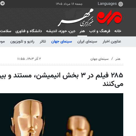
جمعه ۱۶ مرداد ۱۴۰۵
خانه
فرهنگ و ادب
هنر
دين، حوزه، انديشه
دانشگاه و فناوری
سلامت
عناوین اخبار
سینمای ایران
سینمای جهان
تئاتر
رادیو و تلویزیون
موس
هنر
سینمای جهان
۲ آذر ۱۴۰۳، ۱۱:۵۵
۲۸۵ فیلم در ۳ بخش انیمیشن، مستند و
می‌کنند