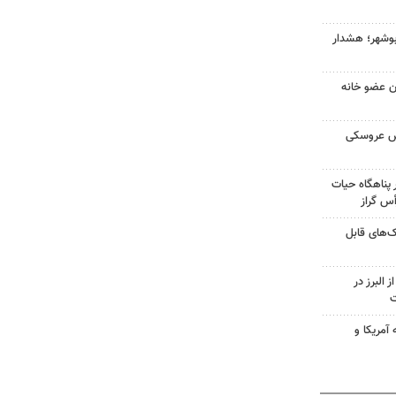
بوشهر؛ هشدار
ران عضو خانه
ش عروسکی
پناهگاه حیات
ک‌های قابل
 البرز در
ت
آمریکا و