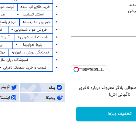
شدند
خرید طلای آب شده
قیمت مو
استند تسلیت
مدا
دوربین مداربسته
مرجع پاسخ 
فروش مواد شیمیایی
قی
قطعات لباسشویی
آموزشگ
بلیط هواپیما
پر
نمایندگی بوش در تهران
بهت
آموزشگاه زبان ملل
قیمت و خرید سمعک نامرئی
الی بلاگر معروف درباره لاغری
ناگهانی اش!
تخفیف ویژه!