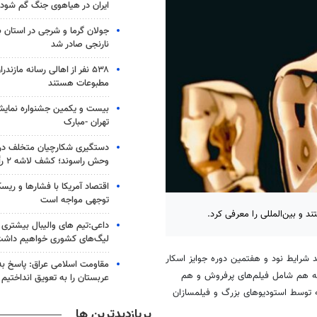
ایران در هیاهوی جنگ گم شود
جولان گرما و شرجی در استان 
نارنجی صادر شد
۵۳۸ نفر از اهالی رسانه مازند
مطبوعات هستند
بیست و یکمین جشنواره نمای
تهران -مبارک
دستگیری شکارچیان متخلف در 
وحش راسوند؛ کشف لاشه ۲ رأس گراز
اقتصاد آمریکا با فشارها و ریس
توجهی مواجه است
داعی:تیم های والیبال بیشتری از
لیگ‌های کشوری خواهیم داش
د شرایط نود و هفتمین دوره جوایز اسکار
مقاومت اسلامی عراق: پاسخ به 
که هم شامل فیلم‌های پرفروش و هم
عربستان را به تعویق انداختیم
ه توسط استودیوهای بزرگ و فیلمسازان
پربازدیدترین ها