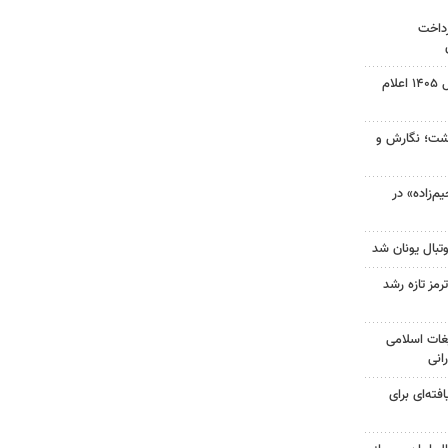
رداخت
نتیجه آزمون ورودی سمپاد سال ۱۴۰۵ اعلام
زگشت؛ نگارش و
‌زاده» در
تبال یونان شد
رمز تازه رشد
غات اسلامی
انی
فته‌ای برای