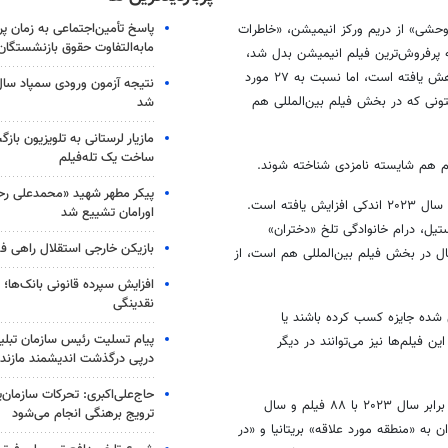
پاسخ تأمین‌اجتماعی به زمان پ
ند که «روبات وحشی» از دریم ورکز انیمیشن، «خاطرات
مابه‌التفاوت حقوق بازنشستگان
ون بیرون ۲» از پیکسار که اخیراً به پرفروش‌ترین فیلم انیمیشن بدل شد،
جای دارند. شمار انیمیشن‌های امسال در برابر ۳۳ عنوان سال ۲۰۲۳ اندکی کاهش یافته است، اما نسبت به ۲۷ مورد
از لتونی که در بخش فیلم بین‌المللی هم
شد
مازیار لرستانی به تلویزیون با
ساخت یک تله‌فیلم
م هم شایسته نامزدی شناخته شوند.
پیکر مطهر شهید «محمدعلی رحیم
در بخش مستند امسال ۱۶۹ فیلم واجد شرایط هستند که در برابر ۱۶۷ فیلم در سال ۲۰۲۳ اندکی افزایش یافته است.
اورامان تشییع شد
ستیل، درام خانوادگی تلخ «دختران»
بازیکن خارجی استقلال راهی فو
ال در بخش فیلم بین‌المللی هم است، از
افزایش سپرده قانونی بانک‌ها؛ ت
نقدینگی
ن شده جایزه کسب کرده باشند یا
پیام تسلیت رئیس سازمان تبلی
ن فیلم‌ها نیز می‌توانند در دیگر
درپی درگذشت اندیشمند مازندر
حاج‌علی‌اکبری: تحرکات سازمان‌یا
امسال ۸۵ کشور در بخش فیلم بین‌المللی واجد شرایط شناخته شده‌اند که در برابر سال ۲۰۲۳ با ۸۸ فیلم و سال
ترویج برهنگی انجام می‌شود
ان به «منطقه مورد علاقه» بریتانیا و «در