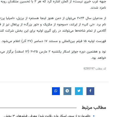
جبهه غرب خبری نیست» از آلمان اشاره کرد که 
نامزد شدند.
از مدعیان سال ۲۰۲۴ می‌توان از «من هنوز اینجا هستم» از برزیل، «امیل
نام برد. «نی کپ» از ایرلند، «سوجو» از مکزیک و «تور بزرگ» از پرتغال نیز 
آکادمی از تمام شاخه‌ها می‌توانند در رای گیری اولیه برای این بخش شرکت کنند
فهرست اولیه ۱۵ فیلم بین‌المللی و مستند ۱۷ دسامبر (۲۷ آذر) اعلام می‌شود.
نود و هفتمین دوره جوایز اسکار یکشنب
خواهد بود.
کد مطلب
6295197
۱۴
روزنامه‌های صبح پنج‌شنبه ۱۵ مرداد ۱۴۰۵
روزنام
مطالب مرتبط
«قهرمان» از سوی اسکار وارد رقابت شد/ معرفی فیلم‌های ۳ بخش