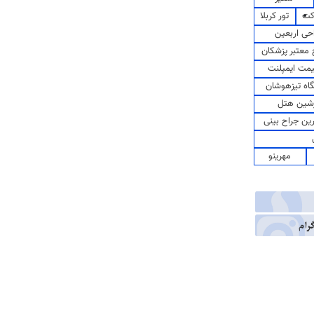
کت
تور کربلا
حی اربعین
معتبر پزشکان
مت ایمپلنت
اه تیزهوشان
شین هتل
رین جراح بینی
مهرینو