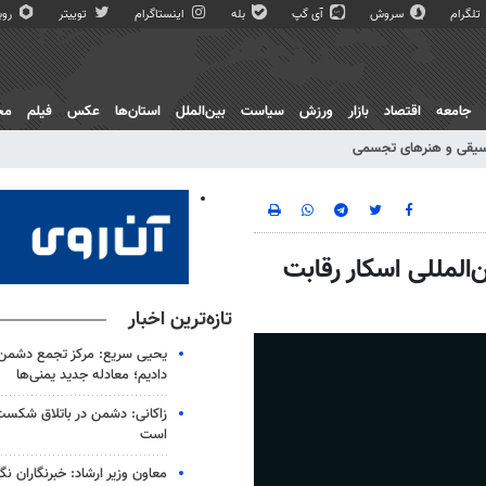
تلگرام
سروش
آی گپ
بله
اینستاگرام
توییتر
روبی
جامعه
اقتصاد
بازار
ورزش
سیاست
بین‌الملل
استان‌ها
عکس
فیلم
مج
یقی و هنرهای تجسمی
 بین‌المللی اسکار رقابت
تازه‌ترین اخبار
یحیی سریع: مرکز تجمع دشمن 
دادیم؛ معادله جدید یمنی‌ها
زاکانی: دشمن در باتلاق شکست
است
معاون وزیر ارشاد: خبرنگاران ن