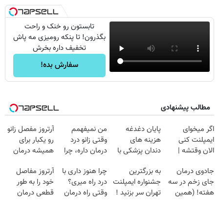
تابستون رو خنک و راحت
بگذرون! تا پنکه رومیزی مه پاش
تخفیف داره بخرش
سفارش بده!
مطالب پیشنهادی
اگر میخوای
پایان دغدغه
من نمیفهمم
آرتروز مفصل زانو
ایمپلنت کنی
هزینه های
وقتی زانو درد
رو یکبار برای
الان وقتشه |
دندان پزشکی با
درمان داره، چرا
همیشه درمان
فقط با ۲۵
پک سفید کننده
دردش رو داری
کن!
جادوی درمان
به بزرگترین
چرا هنوز داری با
آرتروز مفاصل
میلیون تومان!!!
خانگی
تحمل میکنی؟❗
◗پرسش‌نامه◖
جای زخم در سه
جشنواره ایمپلنت
درد راه میری؟
خود را به طور
هفته! (همین
تهران سر بزنید !
وقتی راه درمان
قطعی درمان
حالا رایگان
| فقط ۲۵
جلو پاته!
کنید!
صحبت کنید)
میلیون !
◂پرسش‌نامه▸