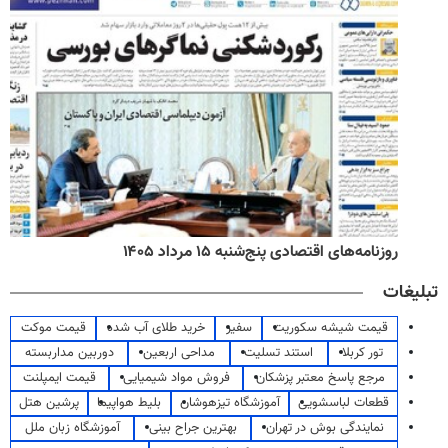
روزنامه‌های اقتصادی پنج‌شنبه ۱۵ مرداد ۱۴۰۵
تبلیغات
قیمت شیشه سکوریت
سفیر
خرید طلای آب شده
قیمت موکت
تور کربلا
استند تسلیت
مداحی اربعین
دوربین مداربسته
مرجع پاسخ معتبر پزشکان
فروش مواد شیمیایی
قیمت ایمپلنت
قطعات لباسشویی
آموزشگاه تیزهوشان
بلیط هواپیما
پرشین هتل
نمایندگی بوش در تهران
بهترین جراح بینی
آموزشگاه زبان ملل