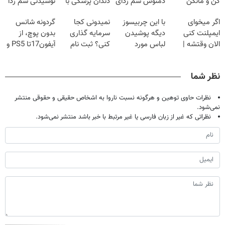
کن و مانکن
دمنوش سم زدای
دندان پزشکی با
نوشیدنی سم زدا
شو(تخفیف تا
گیاهی
پک سفید کننده
اگر میخوای
با این چربیسوز
نمیدونی کجا
گردونه شانس
امشب)
خانگی
ایمپلنت کنی
دیگه پوشیدن
سرمایه گذاری
بدون پوچ، از
الان وقتشه |
لباس مورد
کنی؟ ثبت نام
آیفون17تا PS5 و
فقط با ۲۵
علاقت آرزو
کن رایگان
طلای دیجیتال و
میلیون تومان!!!
نیست
سیگنال بگیر
دلار🔥
نظر شما
نظرات حاوی توهین و هرگونه نسبت ناروا به اشخاص حقیقی و حقوقی منتشر
نمی‌شود.
نظراتی که غیر از زبان فارسی یا غیر مرتبط با خبر باشد منتشر نمی‌شود.