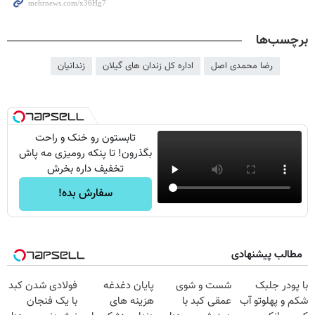
برچسب‌ها
رضا محمدی اصل
اداره کل زندان های گیلان
زندانیان
تابستون رو خنک و راحت
بگذرون! تا پنکه رومیزی مه پاش
تخفیف داره بخرش
سفارش بده!
مطالب پیشنهادی
با پودر جلبک
شست و شوی
پایان دغدغه
فولادی شدن کبد
شکم و پهلوتو آب
عمقی کبد با
هزینه های
با یک فنجان