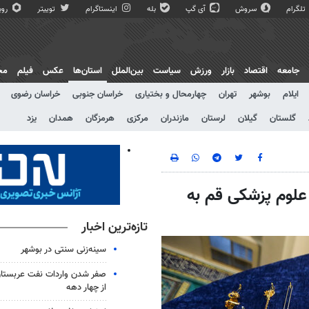
تلگرام
سروش
آی گپ
بله
اینستاگرام
توییتر
روبی
جامعه
اقتصاد
بازار
ورزش
سیاست
بین‌الملل
استان‌ها
عکس
فیلم
مج
ایلام
بوشهر
تهران
چهارمحال و بختیاری
خراسان جنوبی
خراسان رضوی
گلستان
گیلان
لرستان
مازندران
مرکزی
هرمزگان
همدان
یزد
ی دانشگاه علوم پزشکی قم به
تازه‌ترین اخبار
سینه‌زنی سنتی در بوشهر
صفر شدن واردات نفت عربستان
از چهار دهه