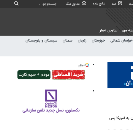
نتایج زنده
کا
ایتا
جداول لیگ
له مهر
عناوین اخبار
خراسان شمالی
خوزستان
زنجان
سمنان
سیستان و بلوچستان
 به آمریکا پس