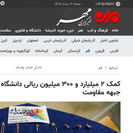
جمعه ۱۶ مرداد ۱۴۰۵
خانه
فرهنگ و ادب
هنر
دين، حوزه، انديشه
دانشگاه و فناوری
سلامت
عناوین اخبار
آذربایجان شرقی
آذربایجان غربی
اصفهان
اردبیل
البرز
فارس
قزوین
قم
کردستان
کرمان
کرمانشاه
کهگیلویه و بویراحمد
استانها
قم
۲۲ آذر ۱۴۰۳، ۱۳:۴۵
کمک ۲ میلیارد و ۳۰۰ میلیون ریال
جبهه مقاومت