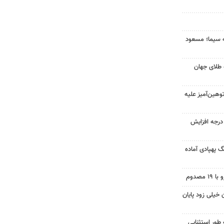
ه سیما؛ مسعود
 طلای جهان
هین‌آمیز علیه
ای هوا در خراسان رضوی ۴ درجه افزایش
گ پهپادی آماده
 خیلی زود پایان
 طور استثنایی