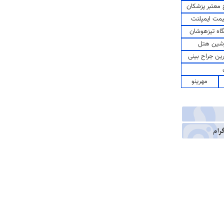
معتبر پزشکان
مت ایمپلنت
اه تیزهوشان
شین هتل
رین جراح بینی
مهرینو