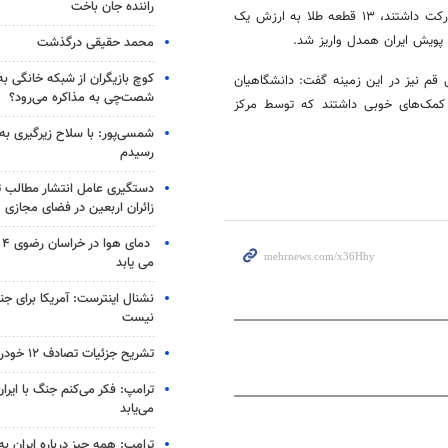
راننده جان باخت
در این پویش که اساتید، کارکنان و دانشجویان دانشگاه علوم پزشکی قم مشارکت داشتند، ۱۳ قطعه طلا به ارزش یک
ویش ایران همدل واریز شد.
محمد حقیقی درگذشت
کوچ بازیگران از شبکه خانگی ب
قم نیز در این زمینه گفت: دانشگاهیان
شصت‌چی به مذاکره می‌رود؟
کمک‌های خوبی داشتند که توسط مرکز
شمسی‌پور: با سلاح زیرگیری به
رسیدم
دستگیری عامل انتشار مطالب تو
زائران اربعین در فضای مجازی
دم
می یابد
نشنال اینترست: آمریکا برای جن
نیست
تشریح جزئیات تصادف ۱۲ خودرو با ۱۹ مصدوم
ترامپ: فکر می‌کنم جنگ با ایران
می‌یابد
ترامپ: همه چیز درباره ایران به