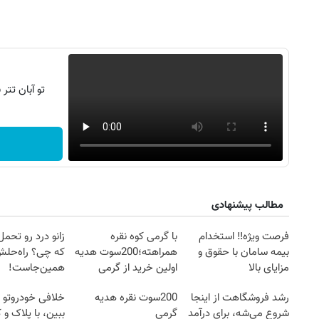
تو آبان تت
مطالب پیشنهادی
۱۴
روزنامه‌های صبح پنج‌شنبه ۱۵ مرداد ۱۴۰۵
روزنام
فرصت ویژه‼️ استخدام
با گرمی کوه نقره
زانو درد رو تحم
بیمه سامان با حقوق و
همراهته؛200سوت هدیه
که چی؟ راه‌حل
مزایای بالا
اولین خرید از گرمی
همین‌جاست!
رشد فروشگاهت از اینجا
200سوت نقره هدیه
خلافی خودروتو ا
شروع می‌شه، برای درآمد
گرمی
ببین، با پلاک و 