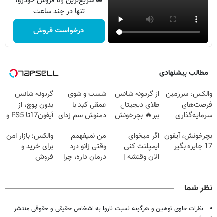
🚘 سریع‌ترین راه فروش خودرو،
تنها در چند ساعت
درخواست فروش
مطالب پیشنهادی
والکس: سرزمین
از گردونه شانس
شست و شوی
گردونه شانس
فرصت‌های
طلای دیجیتال
عمقی کبد با
بدون پوچ، از
سرمایه‌گذاری
ببر🔥 بچرخونش
دمنوش سم زدای
آیفون17تا PS5 و
دیجیتال شما
گیاهی
طلای دیجیتال و
بچرخونش، آیفون
اگر میخوای
من نمیفهمم
والکس: بازار امن
دلار🔥
17 جایزه بگیر
ایمپلنت کنی
وقتی زانو درد
برای خرید و
الان وقتشه |
درمان داره، چرا
فروش
فقط با ۲۵
دردش رو داری
دارایی‌های
میلیون تومان!!!
تحمل میکنی؟❗
دیجیتال
نظر شما
نظرات حاوی توهین و هرگونه نسبت ناروا به اشخاص حقیقی و حقوقی منتشر