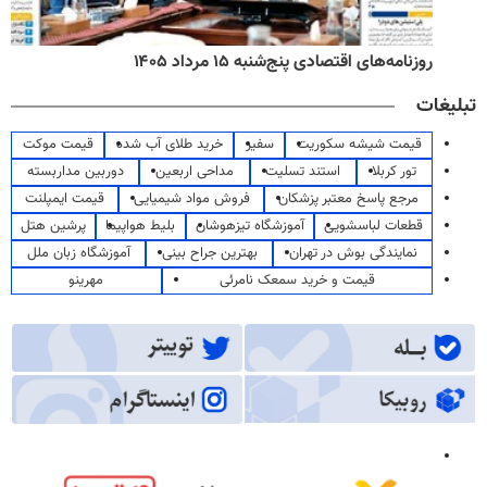
روزنامه‌های صبح پنج‌شنبه ۱۵ مرداد ۱۴۰۵
تبلیغات
قیمت شیشه سکوریت
سفیر
خرید طلای آب شده
قیمت موکت
تور کربلا
استند تسلیت
مداحی اربعین
دوربین مداربسته
مرجع پاسخ معتبر پزشکان
فروش مواد شیمیایی
قیمت ایمپلنت
قطعات لباسشویی
آموزشگاه تیزهوشان
بلیط هواپیما
پرشین هتل
نمایندگی بوش در تهران
بهترین جراح بینی
آموزشگاه زبان ملل
قیمت و خرید سمعک نامرئی
مهرینو