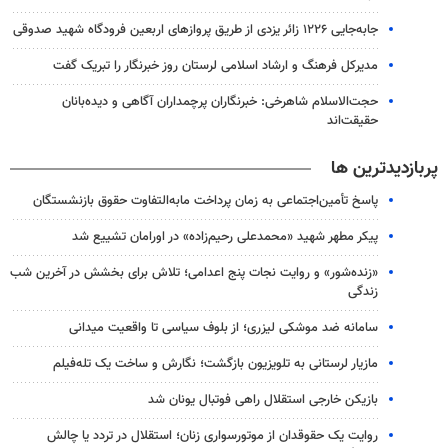
جابه‌جایی ۱۲۲۶ زائر یزدی از طریق پروازهای اربعین فرودگاه شهید صدوقی
مدیرکل فرهنگ و ارشاد اسلامی لرستان روز خبرنگار را تبریک گفت
حجت‌الاسلام شاهرخی: خبرنگاران پرچمداران آگاهی و دیده‌بانان
حقیقت‌اند
پربازدیدترین ها
پاسخ تأمین‌اجتماعی به زمان پرداخت مابه‌التفاوت حقوق بازنشستگان
پیکر مطهر شهید «محمدعلی رحیم‌زاده» در اورامان تشییع شد
«زنده‌شور» و روایت نجات پنج اعدامی؛ تلاش برای بخشش در آخرین شب
زندگی
سامانه ضد موشکی لیزری؛ از بلوف سیاسی تا واقعیت میدانی
مازیار لرستانی به تلویزیون بازگشت؛ نگارش و ساخت یک تله‌فیلم
بازیکن خارجی استقلال راهی فوتبال یونان شد
روایت یک حقوقدان از موتورسواری زنان؛ استقلال در تردد یا چالش