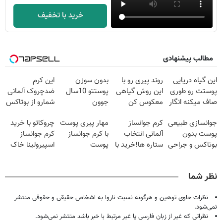
خرید با تخفیف
مطالب پیشنهادی
این گیاه دریایی
روند پیری رو با
بدون سوزن
این کرم
پوستت رو طوری
این روش گیاهی
پوستتو 10سال
ضدچروک آلمانی
صاف میکنه انگار
معکوس کن
جوون
شمارو از بوتاکس
20سال جوون
کن50%تخفیف
بی نیاز میکنه.
جوانسازی طبیعی
کرم جوانساز
مهار پیری پوست
چروکاتو با خرید
شدی🔥
پاییزی
(تخفیف تا
پوست بدون
آلمانی انتخاب
با کرم جوانساز
کرم جوانساز
امشب)
بوتاکس و جراحی
ستاره ها!خرید با
پوست
اسپیرولینا خاک
😳! خرید با
تخفیف
آلمانی(تخفیف
یکسان کن!کلیک
تخفیف ویژه
ویژه تا امشب)
جهت خرید
نظر شما
نظرات حاوی توهین و هرگونه نسبت ناروا به اشخاص حقیقی و حقوقی منتشر
نمی‌شود.
نظراتی که غیر از زبان فارسی یا غیر مرتبط با خبر باشد منتشر نمی‌شود.