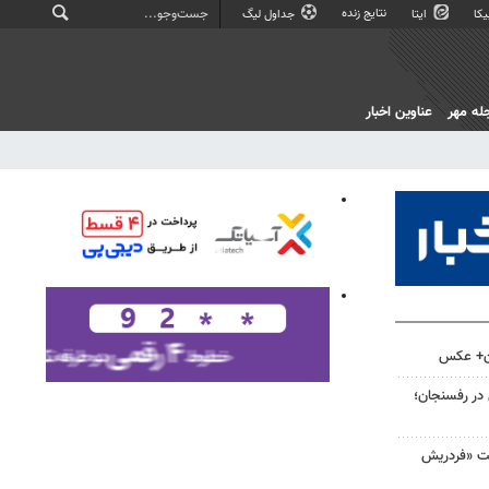
نتایج زنده
کا
ایتا
جداول لیگ
له مهر
عناوین اخبار
ان+ عکس
 در رفسنجان؛
لت «فردریش