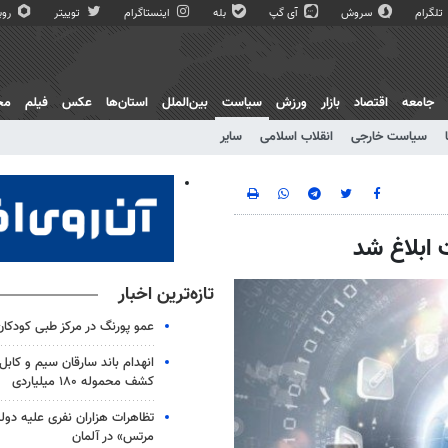
تلگرام
سروش
آی گپ
بله
اینستاگرام
توییتر
روبی
جامعه
اقتصاد
بازار
ورزش
سیاست
بین‌الملل
استان‌ها
عکس
فیلم
مج
سیاست خارجی
انقلاب اسلامی
سایر
ابلاغ شد
تازه‌ترین اخبار
عمو پورنگ در مرکز طبی کودک
انهدام باند سارقان سیم و کابل
کشف محموله ۱۸۰ میلیاردی
تظاهرات هزاران نفری علیه دو
مرتس» در آلمان