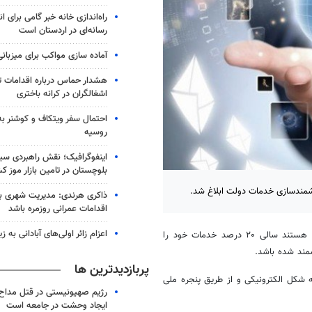
راه‌اندازی خانه خبر گامی برای 
رسانه‌ای در اردستان است
آماده سازی مواکب برای میزبانی
هشدار حماس درباره اقدامات ت
اشغالگران در کرانه باختری
احتمال سفر ویتکاف و کوشنر به 
روسیه
اینفوگرافیک؛ نقش راهبردی سی
بلوچستان در تامین بازار موز ک
ذاکری هرندی: مدیریت شهری بم ب
اقدامات عمرانی روزمره باشد
اعزام زائر اولی‌های آبادانی به 
، بر اساس این آئین نامه دستگاه‌های اجرایی مکلف هستند سالی ۲۰ درصد خدمات خود را
پربازدیدترین ها
ن سال ۱۰۰ درصد خدمات خود را به شکل الکترونیکی و از طریق پنجره ملی
رژیم صهیونیستی در قتل مداح 
ایجاد وحشت در جامعه است