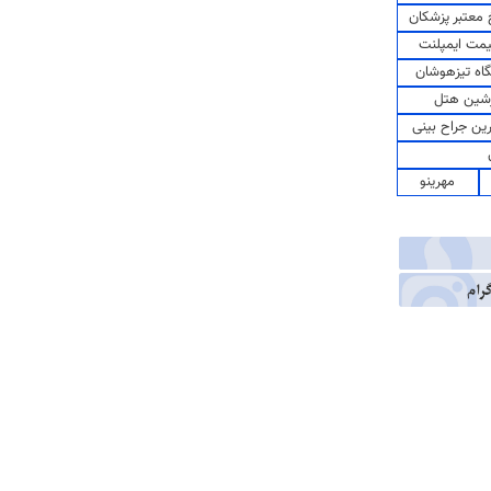
معتبر پزشکان
مت ایمپلنت
اه تیزهوشان
شین هتل
رین جراح بینی
مهرینو