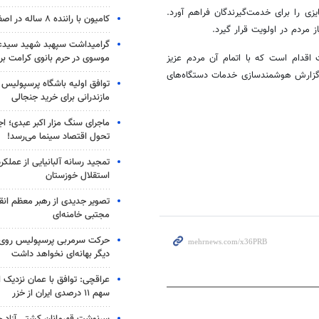
 را برای خدمت‌گیرندگان فراهم آورد.
کامیون با راننده ۸ ساله در اصفهان توقیف شد
مردم در اولویت قرار گیرد.
گرامیداشت سپهبد شهید سیدعب
موسوی در حرم بانوی کرامت برگ
اقدام است که با اتمام آن مردم عزیز
 گزارش هوشمندسازی خدمات دستگاه‌های
توافق اولیه باشگاه پرسپولیس 
مازندرانی برای خرید جنجالی
ماجرای سنگ مزار اکبر عبدی؛ ا
تحول اقتصاد سینما می‌رسد!
تمجید رسانه آلبانیایی از عملکر
استقلال خوزستان
تصویر جدیدی از رهبر معظم انق
مجتبی خامنه‌ای
حرکت سرمربی پرسپولیس روی لبه
دیگر بهانه‌ای نخواهد داشت
عراقچی: توافق با عمان نزدیک
سهم ۱۱ درصدی ایران از خزر
سرنوشت قهرمانان کشتی آزاد ج