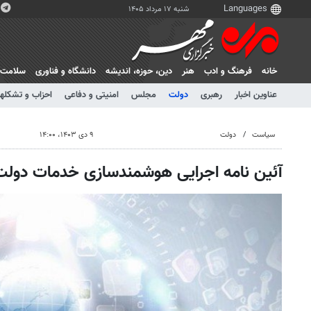
شنبه ۱۷ مرداد ۱۴۰۵
خانه
فرهنگ و ادب
هنر
دين، حوزه، انديشه
دانشگاه و فناوری
سلامت
عناوین اخبار
رهبری
دولت
مجلس
امنیتی و دفاعی
احزاب و تشکلها
سیاست
دولت
۹ دی ۱۴۰۳، ۱۴:۰۰
آئین نامه اجرایی هوشمندسازی خدمات دولت 