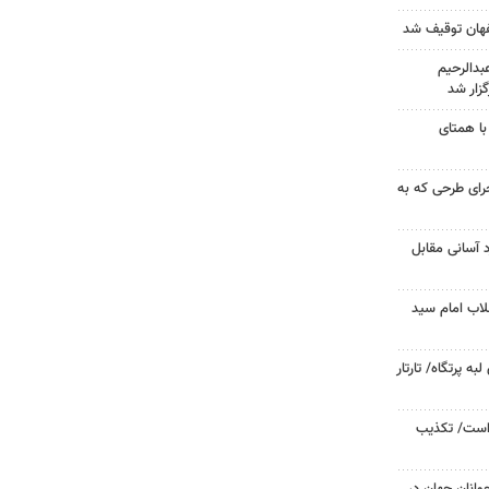
دالرحیم
زار شد
با همتای
جرای طرحی که به
د آسانی مقابل
لاب امام سید
 پرتگاه/ تارتار
 است/ تکذیب
وانان جهان در