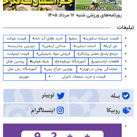
روزنامه‌های ورزشی شنبه ۱۷ مرداد ۱۴۰۵
تبلیغات
قیمت شیشه سکوریت
سفیر
خرید طلای آب شده
قیمت موکت
تور کربلا
استند تسلیت
مداحی اربعین
دوربین مداربسته
مرجع پاسخ معتبر پزشکان
فروش مواد شیمیایی
قیمت ایمپلنت
قطعات لباسشویی
آموزشگاه تیزهوشان
بلیط هواپیما
پرشین هتل
نمایندگی بوش در تهران
بهترین جراح بینی
آموزشگاه زبان ملل
قیمت و خرید سمعک نامرئی
مهرینو