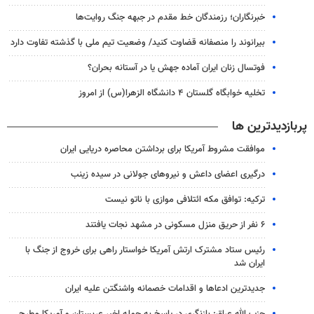
خبرنگاران؛ رزمندگان خط مقدم در جبهه جنگ روایت‌ها
بیرانوند را منصفانه قضاوت کنید/ وضعیت تیم ملی با گذشته تفاوت دارد
فوتسال زنان ایران آماده جهش یا در آستانه بحران؟
تخلیه خوابگاه گلستان ۴ دانشگاه الزهرا(س) از امروز
پربازدیدترین ها
موافقت مشروط آمریکا برای برداشتن محاصره دریایی ایران
درگیری اعضای داعش و نیروهای جولانی در سیده زینب
ترکیه: توافق مکه ائتلافی موازی با ناتو نیست
۶ نفر از حریق منزل مسکونی در مشهد نجات یافتند
رئیس ستاد مشترک ارتش آمریکا خواستار راهی برای خروج از جنگ با
ایران شد
جدیدترین ادعاها و اقدامات خصمانه واشنگتن علیه ایران
حزب الله عراق: بازنگری در پاسخ به حمله اخیر عربستان و آمریکا مطرح