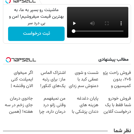
ماشینت رو بسپر به ما، به
بهترین قیمت میفروشیم! امن و
بی درد سر
ثبت درخواست
مطالب پیشنهادی
فروش راحت پژو
شست و شوی
اشتراک الماس
اگر میخوای
۲۰6، بدون
عمقی کبد با
ماز: برای رتبه
ایمپلنت کنی
کمیسیون و
دمنوش سم زدای
یک‌های کنکور!
الان وقتشه |
دردسر
گیاهی
فقط با ۲۵
فروش خودرو
پایان دغدغه
من نمیفهمم
جادوی درمان
میلیون تومان!!!
شما فقط با یک
هزینه های
وقتی زانو درد
جای زخم در سه
درخواست آنلاین
دندان پزشکی با
درمان داره، چرا
هفته! (همین
✔
پک سفید کننده
دردش رو داری
حالا رایگان
خانگی
تحمل میکنی؟❗
صحبت کنید)
نظر شما