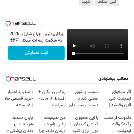
آیین اعتکاف
شهید
پرکاربردترین چراغ شارژی 2026
که شگفت زده ات میکنه 💡😍
ثبت سفارش
مطالب پیشنهادی
اگر میخوای
شست و شوی
روکش رایگان +
۱ میلیارد اعتبار
ایمپلنت کنی
عمقی کبد با
اقساط ۱۲ ماهه
خرید قسطی طلا
الان وقتشه |
دمنوش سم زدای
ایمپلنت
| ۱۸ ماهه
فقط با ۲۵
گیاهی
پرداخت کن
دندونت از دست
با این معجون
من نمیفهمم
پایان دغدغه
میلیون تومان!!!
رفته؟ وقت
گیاهی کبدتان را
وقتی زانو درد
هزینه های
ایمپلنت
فول انرژی کنید
درمان داره، چرا
دندان پزشکی با