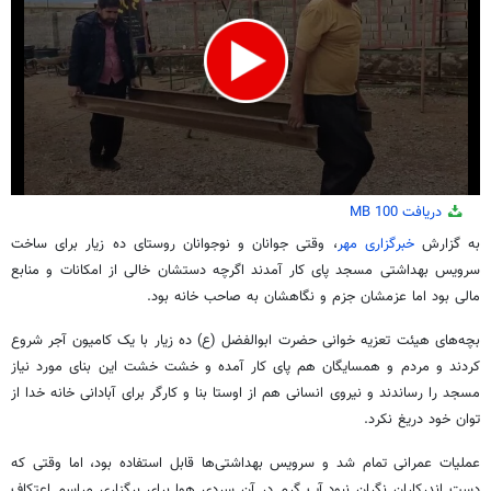
0
دریافت
100 MB
seconds
of
به گزارش
خبرگزاری مهر
، وقتی جوانان و نوجوانان روستای ده
زیار
برای ساخت
2
سرویس بهداشتی مسجد پای کار آمدند اگرچه دستشان خالی از امکانات و منابع
minutes,
10
مالی بود اما عزمشان جزم و نگاهشان به صاحب خانه بود.
seconds
بچه‌های هیئت تعزیه خوانی حضرت ابوالفضل (
ع)
ده
زیار
با یک کامیون آجر شروع
کردند و مردم و همسایگان هم پای کار آمده و خشت خشت این بنای مورد نیاز
مسجد را رساندند و نیروی انسانی هم از اوستا بنا و کارگر برای آبادانی خانه خدا از
توان خود دریغ نکرد.
عملیات عمرانی تمام شد و سرویس بهداشتی‌ها قابل استفاده بود، اما وقتی که
دست
اندرکاران
نگران نبود آب گرم در آن سردی هوا برای برگزاری مراسم اعتکاف