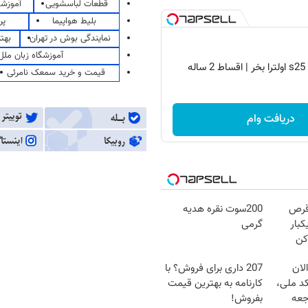
قطعات لباسشویی
آموزشگ
بلیط هواپیما
پر
نمایندگی بوش در تهران
بهت
آموزشگاه زبان ملل
قیمت و خرید سمعک نامرئی
دریافت وام
قرص
200سوت نقره هدیه
کبار
گرمی
کن
لان
207 داری برای فروش؟ با
کد ملی،
کارنامه به بهترین قیمت
جعه
بفروش!