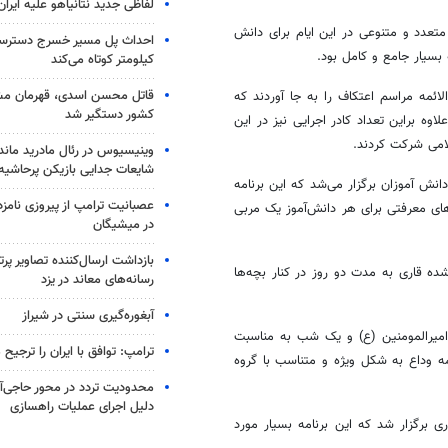
لفاظی جدید نتانیاهو علیه ایران
متعدد و متنوعی در این ایام برای دانش
بسیار جامع و کامل بود.
کیلومتر کوتاه می‌کند
قاتل محسن اسدی، قهرمان م
ئمه مراسم اعتکاف را به جا آوردند که
کشور دستگیر شد
 ۲۵۰ دانش آموز دختر بود و علاوه براین تعداد کادر اجرایی نیز در این
وینیسیوس در رئال مادرید ماند
شایعات جدایی بازیکن پرحاشیه
دانش آموزان برگزار می‌شد که این برنامه
عصبانیت ترامپ از پیروزی نام
های معرفتی برای هر دانش‌آموز یک مربی
در میشیگان
بازداشت ارسال‌کننده تصاویر پ
ده قاری به مدت دو روز در کنار بچه‌ها
رسانه‌های معاند در یزد
آبغوره‌گیری سنتی در شیراز
میرالمومنین (ع) و یک شب به مناسبت
ترامپ: توافق با ایران را ترجیح
ه وداع به شکل ویژه و متناسب با گروه
محدودیت تردد در محور حاجی‌آب
دلیل اجرای عملیات راهسازی
 برگزار شد که این برنامه بسیار مورد