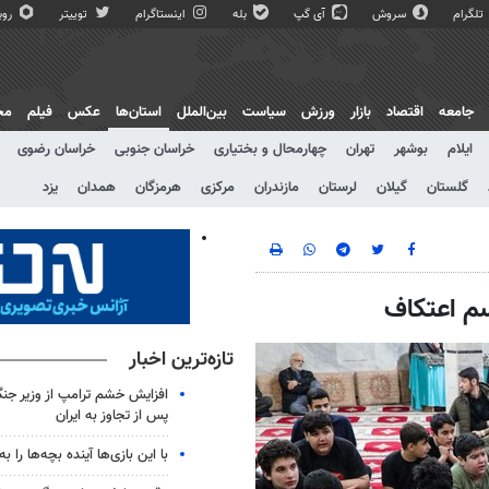
تلگرام
سروش
آی گپ
بله
اینستاگرام
توییتر
روبی
جامعه
اقتصاد
بازار
ورزش
سیاست
بین‌الملل
استان‌ها
عکس
فیلم
مج
ایلام
بوشهر
تهران
چهارمحال و بختیاری
خراسان جنوبی
خراسان رضوی
گلستان
گیلان
لرستان
مازندران
مرکزی
هرمزگان
همدان
یزد
سم اعتکاف
تازه‌ترین اخبار
افزایش خشم ترامپ از وزیر جن
پس از تجاوز به ایران
با این بازی‌ها آینده بچه‌ها را به