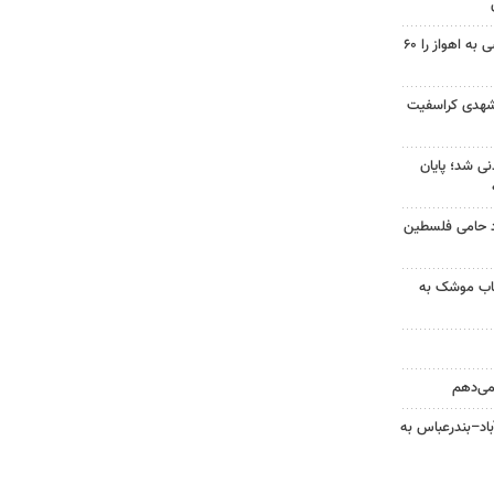
احداث پل مسیر خسرج دسترسی به اهواز را ۶۰
شهدی کراسفیت
نی شد؛ پایان
زد حامی فلسطین
رتاب موشک به
 می‌دهم
اد–بندرعباس به