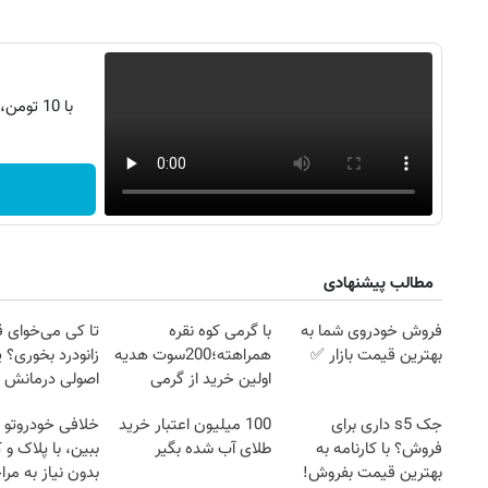
با 10 تومن، s25 اولترا بخر | اقساط 2 ساله
مطالب پیشنهادی
فروش خودروی شما به
با گرمی کوه نقره
تا کی می‌خوای 
بهترین قیمت بازار ✅
همراهته؛200سوت هدیه
زانودرد بخوری؟ ی
اولین خرید از گرمی
اصولی درمانش 
جک s5 داری برای
100 میلیون اعتبار خرید
خلافی خودروتو ا
فروش؟ با کارنامه به
طلای آب شده بگیر
ببین، با پلاک و 
بهترین قیمت بفروش!
بدون نیاز به مرا