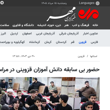
پنجشنبه ۱۵ مرداد ۱۴۰۵
خانه
فرهنگ و ادب
هنر
دين، حوزه، انديشه
دانشگاه و فناوری
سلامت
عناوین اخبار
آذربایجان شرقی
آذربایجان غربی
اصفهان
اردبیل
البرز
فارس
قزوین
قم
کردستان
کرمان
کرمانشاه
کهگیلویه و بویراحمد
استانها
قزوین
۳۰ دی ۱۴۰۳، ۱۳:۵۸
حضور بی سابقه دانش آموزان قزوینی در مرا