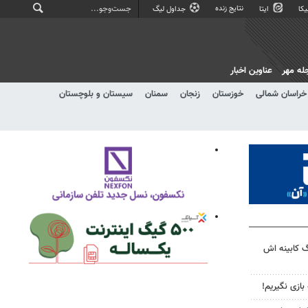
نتایج زنده
کا
ایتا
جداول لیگ
له مهر
عناوین اخبار
خراسان شمالی
خوزستان
زنجان
سمنان
سیستان و بلوچستان
گ کابینه اش
 بازی نگیریم!