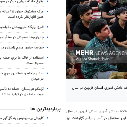
وقوع حادثه دریایی دیگر در سو
مرگ مشکوک جو
هنوز اظهارنظر نکرده است
البرز؛ پایگاه ملی‌پوشان تکواندو
چابهاری‌ها همچنان در سنگر خیا
حماسه حضور مردم زاهدان در شب
استفاده از خاک ما برای حمله 
ممنوع است
صد و پنجاه و هفتمین موج حضو
در میدان
اف دانش آموزی استان قزوین در سال
آرامکو عربستان: حمله به تأس
موجب اختلال در تولید ما شد
پربازدیدترین ها
اعتکاف دانش آموزی استان قزوین در سال
کاپیتان پرسپولیس به گل‌گهر 
ن استقبال در آمار و ارقام گزارشات نیز