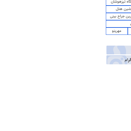
اه تیزهوشان
شین هتل
رین جراح بینی
مهرینو