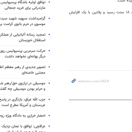
توافق اولیه باشگاه پرسپولیس 
مازندرانی برای خرید جنجالی
در میان سایر فلزات گران‌بها، قیمت نقطه با ۰.۱۱ درصد افزایش به ۳۱ دلار و ۱۸ سنت رسید و پلاتین با یک افزایش
گرامیداشت سپهبد شهید سیدعب
موسوی در حرم بانوی کرامت برگ
تمجید رسانه آلبانیایی از عملکر
استقلال خوزستان
حرکت سرمربی پرسپولیس روی لبه
دیگر بهانه‌ای نخواهد داشت
تصویر جدیدی از رهبر معظم انق
مجتبی خامنه‌ای
موسیقی در ترازوی حق/رهبر شهی
و حرام بودن موسیقی چه گفتن
حزب الله عراق: بازنگری در پاسخ
عربستان و آمریکا مطرح است
احضار خرازی به دادگاه ویژه رو
عراقچی: توافق با عمان نزدیک
سهم ۱۱ درصدی ایران از خزر