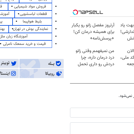
فروش مواد شیمیایی
قی
قطعات لباسشویی
آموزشگ
بلیط هواپیما
پر
بهت یاد
آرتروز مفصل زانو رو یکبار
نمایندگی بوش در تهران
بهت
دارشی!
برای همیشه درمان کن!
آموزشگاه زبان ملل
انش
◗پرسش‌نامه◖
قیمت و خرید سمعک نامرئی
لان
من نمیفهمم وقتی زانو
کد ملی،
درد درمان داره، چرا
جعه
دردش رو داری تحمل
میکنی؟❗
نمی‌شود.