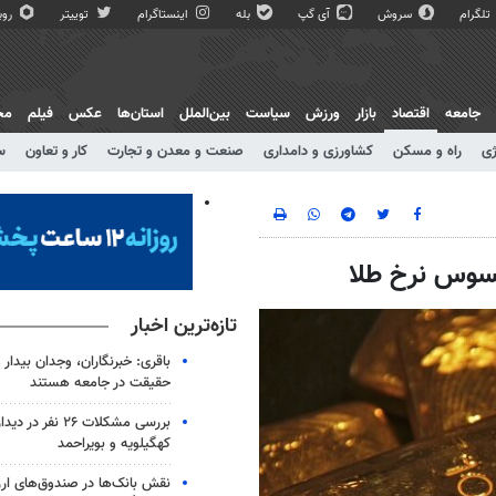
تلگرام
سروش
آی گپ
بله
اینستاگرام
توییتر
روبی
جامعه
اقتصاد
بازار
ورزش
سیاست
بین‌الملل
استان‌ها
عکس
فیلم
مج
ژی
راه و مسکن
کشاورزی و دامداری
صنعت و معدن و تجارت
کار و تعاون
س
حسوس نرخ طلا
تازه‌ترین اخبار
باقری: خبرنگاران، وجدان بیدار و 
حقیقت در جامعه هستند
بررسی مشکلات ۲۶ نفر 
کهگیلویه و بویراحمد
نقش بانک‌ها در صندوق‌های ارز