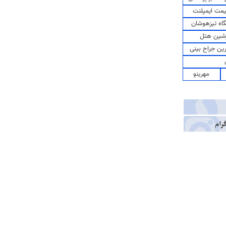
مت ایمپلنت
اه تیزهوشان
شین هتل
رین جراح بینی
مهرینو