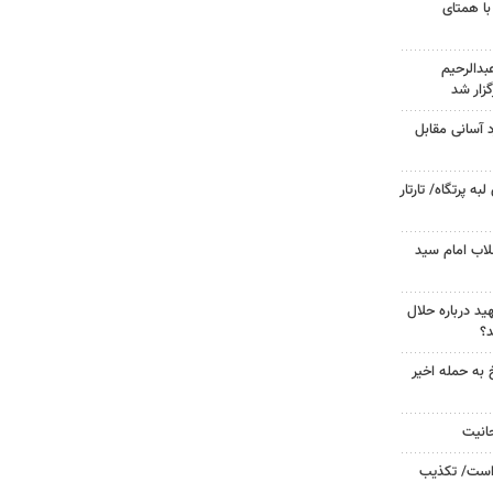
با همتای
دالرحیم
زار شد
د آسانی مقابل
 پرتگاه/ تارتار
لاب امام سید
د درباره حلال
د؟
 به حمله اخیر
حانیت
 است/ تکذیب