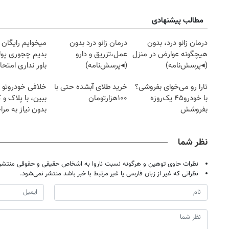
مطالب پیشنهادی
درمان زانو درد، بدون
درمان زانو درد بدون
میخوایم رایگان 
هیچگونه عوارض در منزل
عمل،تزریق و دارو
بدیم چجوری پول
(◂پرسش‌نامه)
(◂پرسش‌نامه)
باور نداری امتح
مجانیه
تارا رو می‌خوای بفروشی؟
خرید طلای آبشده حتی با
خلافی خودروتو ا
با خودرو۴۵ یک‌روزه
۱۰۰هزارتومان
ببین، با پلاک و 
بفروشش
بدون نیاز به مرا
حضوری
نظر شما
نظرات حاوی توهین و هرگونه نسبت ناروا به اشخاص حقیقی و حقوقی منتشر 
نظراتی که غیر از زبان فارسی یا غیر مرتبط با خبر باشد منتشر نمی‌شود.