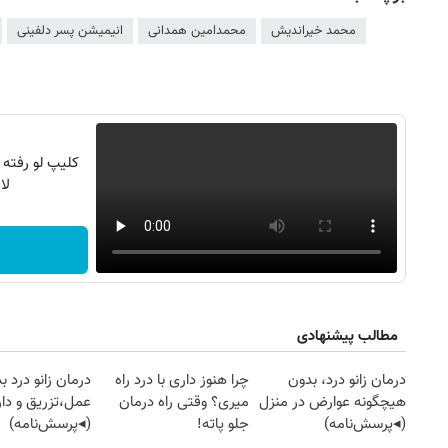
محمد خیراندیش
محمدامین همدانی
انیمیشن پسر دلفینی
کلیپ لو رفته 
لا
مطالب پیشنهادی
درمان زانو درد، بدون
چرا هنوز داری با درد راه
درمان زانو درد ب
هیچگونه عوارض در منزل
میری؟ وقتی راه درمان
عمل،تزریق و دار
(◂پرسش‌نامه)
جلو پاته!
(◂پرسش‌نامه)