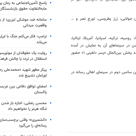
پاسخ تأمین‌اجتماعی به زمان پ
مابه‌التفاوت حقوق بازنشستگان
ان جولایی، ژرژ پطروسی، تورج نصر و …
سامانه ضد موشکی لیزری؛ از ب
واقعیت میدانی
ترامپ: فکر می‌کنم جنگ با ایران
شده‌ است. کانادا، روسیه، ترکیه، اسپانیا، آمریکا، ایتالیا،
می‌یابد
شن در سینماهای آن به نمایش در آمده
است.‌ همچنین نتفیلیکس، اپل تی‌وی و آمازون پلتفرم‌هایی هستند که در فرایند پخش بین‌الملل «پسر دلفینی ۱» حضور
روایت یک حقوقدان از موتورسوا
استقلال در تردد یا چالش فرهن
پیکر مطهر شهید «محمدعلی رحیم
مایی «پسر دلفینی۲» در ششمین روز جشنواره، چهارشنبه ۱۷ بهمن سانس دوم در سینمای اهالی رسانه در
اورامان تشییع شد
امضای توافق دفاعی بین عربستا
پاکستان
محسن رضایی: اجازه باز شدن 
تنگه هرمز را نخواهیم داد
«کشمیری»؛ وقتی برچسب‌سازی
رسانه‌ای را می‌گیرد