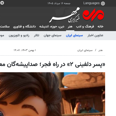
جمعه ۱۶ مرداد ۱۴۰۵
خانه
فرهنگ و ادب
هنر
دين، حوزه، انديشه
دانشگاه و فناوری
سلامت
عناوین اخبار
سینمای ایران
سینمای جهان
تئاتر
رادیو و تلویزیون
موس
هنر
سینمای ایران
۱ بهمن ۱۴۰۳، ۱۹:۰۷
«پسر دلفینی ۲» در راه فجر؛ صداپیشه‌گان معرفی شدند