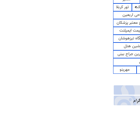
کت
تور کربلا
حی اربعین
معتبر پزشکان
مت ایمپلنت
اه تیزهوشان
شین هتل
رین جراح بینی
مهرینو