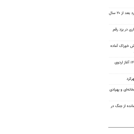
موانع توسعه ناحیه غرب شهرکرد بعد از ۲۰ سال
 در یزد رقم
ش خوراک آماده
جاهدی در مسیر پارالمپیک ۲۰۲۸؛ آغاز اردوی
کرد
نه‌ای و پهپادی
انده از جنگ در