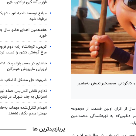
فراری آهنگری تراکتورسازی
برطرف شود
هفدهمین اهدای عضو سال جاری
خورد
کریمی: کرمانشاه رتبه دوم فرو
مرغ گوشتی کشور را کسب کرد
اروپایی ملی‌پوش هرمزگان
ضرورت حل مشکل فاضلاب شهر
حمدامین همدانی و کارگردانی محمدخیراندیش به‌منظور
تداوم نقض آتش‌بس؛حمله توپخا
اسرائیل به چند شهرک در لبنان
انهدام کنترل‌شده مهمات به‌جام
 نقل از روابط عمومی پروژه، پس از گذشت ۲ سال از اکران اولین قسمت از مجموعه
بهمئی؛مردم نگران نباشند
سینمایی انیمیشن «پسر دلفینی»، قسمت دوم این انیمیشن با عنوان «پسر دلفینی۲» به تهیه‌کنندگی محمدامین
ید.
پربازدیدترین ها
سیده و علیرغم حضور این انیمیشن در سال‌های اخیر در