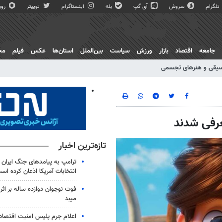
تلگرام
سروش
آی گپ
بله
اینستاگرام
توییتر
روبی
جامعه
اقتصاد
بازار
ورزش
سیاست
بین‌الملل
استان‌ها
عکس
فیلم
مج
یقی و هنرهای تجسمی
تازه‌ترین اخبار
ترامپ به پیامدهای جنگ ایران ب
انتخابات آمریکا اذعان کرده اس
فوت نوجوان دوازده ساله بر اث
میبد
اعلام جرم پلیس امنیت اقتصاد