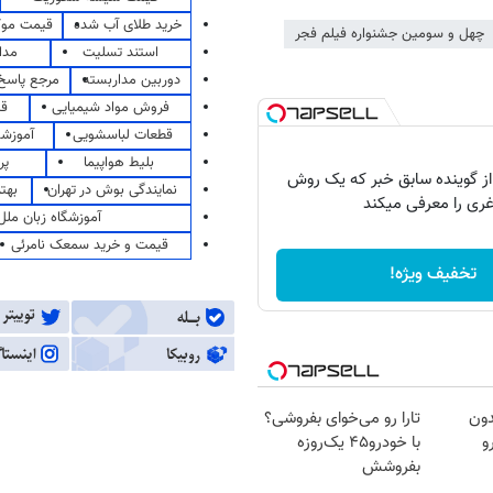
خرید طلای آب شده
قیمت مو
چهل و سومین جشنواره فیلم فجر
استند تسلیت
مدا
دوربین مداربسته
مرجع پاسخ 
فروش مواد شیمیایی
قی
قطعات لباسشویی
آموزشگ
بلیط هواپیما
پر
از گوینده سابق خبر که یک روش
نمایندگی بوش در تهران
بهت
غری را معرفی میکند
آموزشگاه زبان ملل
قیمت و خرید سمعک نامرئی
تخفیف ویژه!
دون
تارا رو می‌خوای بفروشی؟
و
با خودرو۴۵ یک‌روزه
بفروشش