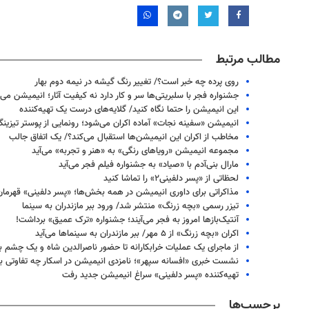
مطالب مرتبط
روی پرده چه خبر است؟/ تغییر رنگ گیشه در نیمه دوم بهار
جشنواره فجر با سلبریتی‌ها سر و کار دارد نه کیفیت آثار؛ انیمیشن می‌
این انیمیشن را حتما نگاه کنید/ گلایه‌های درست یک تهیه‌کننده
انیمیشن «سفینه نجات» آماده اکران می‌شود؛ رونمایی از پوستر تیزین
مخاطب از اکران این انیمیشن‌ها استقبال می‌کند؟/ یک اتفاق جالب
مجموعه انیمیشن‌ «رویاهای رنگی» به «هنر و تجربه» می‌آید
مارال بنی‌آدم با «صیاد» به جشنواره فیلم فجر می‌آید
لحظاتی از «پسر دلفینی۲» را تماشا کنید
مذاکراتی برای داوری انیمیشن‌ در همه‌ بخش‌ها؛ «پسر دلفینی» قهرما
تیزر رسمی «بچه زرنگ» منتشر شد/ ورود ببر مازندران به سینما
آنتیک‌بازها امروز به فجر می‌آیند؛ جشنواره «ترک عمیق» برداشت!
اکران «بچه زرنگ» از ۵ مهر/ ببر مازندران به سینماها می‌آید
از ماجرای یک عملیات خرابکارانه تا حضور ناصرالدین شاه و یک چشم با
۱۴
روزنامه‌های صبح پنج‌شنبه ۱۵ مرداد ۱۴۰۵
روزنام
نشست خبری «افسانه سپهر»؛ نامزدی انیمیشن در اسکار چه تفاوتی با 
تهیه‌کننده «پسر دلفینی» سراغ انیمیشن جدید رفت
برچسب‌ها