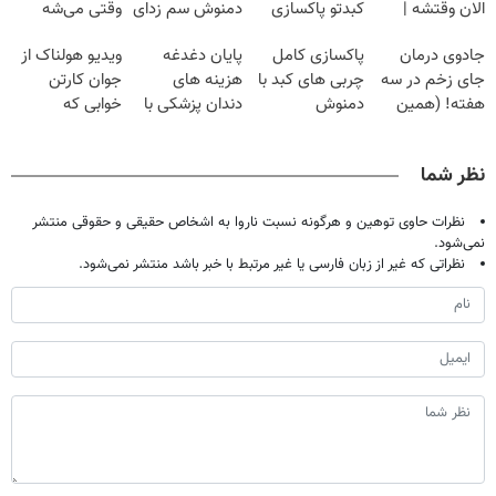
الان وقتشه |
کبدتو پاکسازی
دمنوش سم زدای
وقتی می‌شه
فقط با ۲۵
کن+ضمانت
گیاهی
بدون عمل
جادوی درمان
پاکسازی کامل
پایان دغدغه
ویدیو هولناک از
میلیون تومان!!!
مرجوعی
درمانش کرد؟؟؟؟
جای زخم در سه
چربی های کبد با
هزینه های
جوان کارتن
هفته! (همین
دمنوش
دندان پزشکی با
خوابی که
حالا رایگان
گیاهی(۵۵٪تخفیف)
پک سفید کننده
میلیاردر شد.
صحبت کنید)
خانگی
آموزش رایگان
نظر شما
نظرات حاوی توهین و هرگونه نسبت ناروا به اشخاص حقیقی و حقوقی منتشر
نمی‌شود.
نظراتی که غیر از زبان فارسی یا غیر مرتبط با خبر باشد منتشر نمی‌شود.