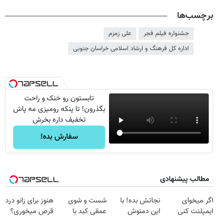
برچسب‌ها
جشنواره فیلم فجر
علی زمزم
اداره کل فرهنگ و ارشاد اسلامی خراسان جنوبی
تابستون رو خنک و راحت
بگذرون! تا پنکه رومیزی مه پاش
تخفیف داره بخرش
سفارش بده!
مطالب پیشنهادی
اگر میخوای
نجاتش بده! با
شست و شوی
هنوز برای زانو درد
ایمپلنت کنی
این دمنوش
عمقی کبد با
قرص میخوری؟