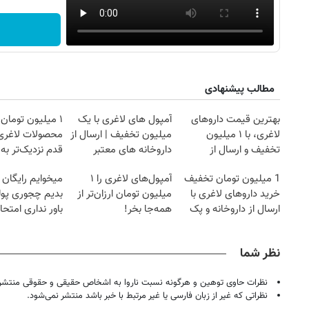
مطالب پیشنهادی
بهترین قیمت داروهای
آمپول های لاغری با یک
۱ میلیون تومان
لاغری، با ۱ میلیون
میلیون تخفیف | ارسال از
محصولات لاغری
تخفیف و ارسال از
داروخانه های معتبر
قدم نزدیک‌تر به
داروخانه‌
کاهش وزن
1 میلیون تومان تخفیف
آمپول‌های لاغری را ۱
میخوایم رایگان 
خرید داروهای لاغری با
میلیون تومان ارزان‌تر از
بدیم چجوری پول
ارسال از داروخانه و پک
همه‌جا بخر!
باور نداری امتح
یخ!
مجانیه
نظر شما
نظرات حاوی توهین و هرگونه نسبت ناروا به اشخاص حقیقی و حقوقی منتشر 
نظراتی که غیر از زبان فارسی یا غیر مرتبط با خبر باشد منتشر نمی‌شود.