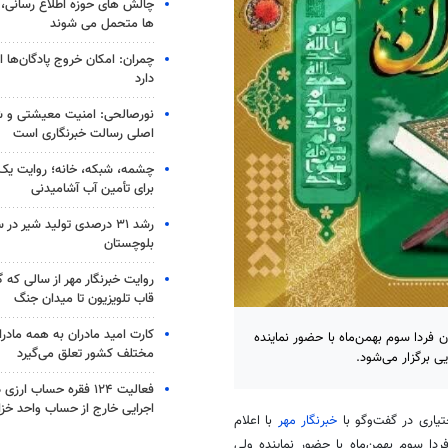
چالش های حوزه اطلاع رسانی، 
ها متحمل می شوند
چمران: امکان خروج پادگان‌ها ا
دارد
نورصالحی: امنیت معیشتی و ش
اصلی رسالت خبرنگاری است
چشمه، شبکه، خانه؛ روایت یک 
برای تأمین آب آشامیدنی
رشد ۳۱ درصدی تولید شیر د
بلوچستان
روایت خبرنگار مهر از سالی که
قاب تلویزیون تا میدان جنگ
کارت امید مادران به همه مادرا
ردا سوم بهمن‌ماه با حضور نماینده
مختلف کشور تعلق می‌گیرد
ی برگزار می‌شود.
فعالیت ۱۲۴ فقره حساب ار
اجرایی خارج از حساب واحد خزا
تیاری در گفت‌وگو با
خبرنگار مهر
با اعلام
ا سوم بهمن‌ماه با حضور نماینده ولی