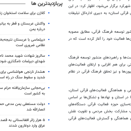
پربازدیدترین ها
هرکرد برگزار می‌شود، اظهار کرد: در این
کلاژن برای سلامت استخوان زن
نی استان» به دبیری اداره‌کل تبلیغات
واکنش عربستان و قطر به بیانی
درباره یمن
نشور توسعه فرهنگ قرآنی، مطابق مصوبه
 فرهنگ قرآنی در تاریخ ۳۱ تیرماه سال ۱۴۰۳ در استان‌ها فعالیت خود را آغاز کرده است که در
دیپلماسی با عربستان نتیجه‌
نظامی ضروری است
سالروز شهادت شهید محمد ناص
ست‌ها و راهبردهای منشور توسعه فرهنگ
شهدای دیپلمات نامگذاری شود
 برای هم افزایی و ارتقای فعالیت‌های
ن‌ها و نیز تحقق فرهنگ قرآنی در نظام
شدید و سقوط سنگ در راه اس
بی‌حجابی سازمان‌یافته حرام س
دهی و هماهنگی فعالیت‌های قرآنی استان،
به کشور است
 در استان و نهادها و تشکل‌ها بر اساس
دولت مستعفی یمن مدعی حمل
ازی حوزه فعالیت قرآنی دستگاه‌های
انصارالله شد
 جلب مشارکت بخش مردمی و تقویت نقش
 هماهنگی و گسترش فعالیت‌های قرآنی
۵ هزار زائر افغانستانی به قصد
عراق وارد دوغارون شدند