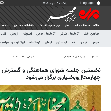
یکشنبه ۱۸ مرداد ۱۴۰۵
خانه
فرهنگ و ادب
هنر
دين، حوزه، انديشه
دانشگاه و فناوری
سلامت
عناوین اخبار
آذربایجان شرقی
آذربایجان غربی
اصفهان
اردبیل
البرز
فارس
قزوین
قم
کردستان
کرمان
کرمانشاه
کهگیلویه و بویراحمد
استانها
چهارمحال و بختیاری
۲ بهمن ۱۴۰۳، ۲۱:۰۷
نخستین جلسه شورای هماهنگی و گسترش فعا
چهارمحال‌وبختیاری برگزار می‌شود