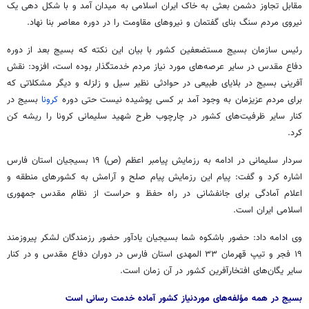
مقابل تجاوز دشمن بعثی به خاک ایران اسلامی به میدان آمد و با شکل دهی یک
نیروی مردم سنگ بنای گفتمان و نیروهای مقاومت را در دوره معاصر بنا نهاد.
رئیس سازمان بسیج مستضعفین کشور با بیان این نکته که بسیج بعد از دوره
دفاع مقدس در سایر عرصه‌های مورد نیاز مردم خدمتگذار بوده است، افزود: نقش
آفرینی بسیج در بلایای طبیعی در حوادثی نظیر سیل و زلزله و دیگر مشکلاتی که
برای مردم عزیزمان به وجود آمد بر کسی پوشیده نیست حتی دوره
کرونا
بسیج در
کنار سایر ظرفیت‌های کشور در چارچوب طرح شهید سلیمانی کرونا را ریشه کن
کرد.
سردار سلیمانی در ادامه به رزمایش پیامبر اعظم (ص) ۱۹ بسیجیان استان فارس
اشاره کرد و گفت: پیام این رزمایش پیام صلح و آرامش به کشورهای منطقه و
اعلام آمادگی برای جانفشانی در راه حفظ و حراست از نظام مقدس جمهوری
اسلامی ایران است.
وی ادامه داد: حضور باشکوه شما بسیجیان یادآور حضور رزمندگان لشکر پیروزمند
۱۹ فجر و تیپ قهرمان ۳۳ المهدی استان فارس در دوران دفاع مقدس و در کنار
سایر یگان‌های افتخارآفرین کشور در آن زمان است.
بسیج در همه مؤلفه‌های موردنیاز کشور آماده خدمت رسانی است