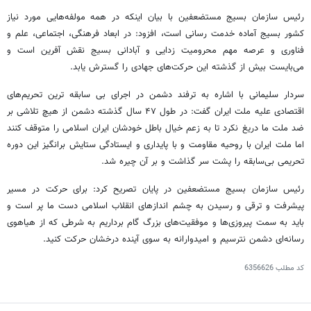
رئیس سازمان بسیج مستضعفین با بیان اینکه در همه مولفه‌هایی مورد نیاز
کشور بسیج آماده خدمت رسانی است، افزود: در ابعاد فرهنگی، اجتماعی، علم و
فناوری و عرصه مهم محرومیت زدایی و آبادانی بسیج نقش آفرین است و
می‌بایست بیش از گذشته این حرکت‌های جهادی را گسترش یابد.
سردار سلیمانی با اشاره به ترفند دشمن در اجرای بی سابقه ترین تحریم‌های
اقتصادی علیه ملت ایران گفت: در طول ۴۷ سال گذشته دشمن از هیچ تلاشی بر
ضد ملت ما دریغ نکرد تا به زعم خیال باطل خودشان ایران اسلامی را متوقف کنند
اما ملت ایران با روحیه مقاومت و با پایداری و ایستادگی ستایش برانگیز این دوره
تحریمی بی‌سابقه را پشت سر گذاشت و بر آن چیره شد.
رئیس سازمان بسیج مستضعفین در پایان تصریح کرد: برای حرکت در مسیر
پیشرفت و ترقی و رسیدن به چشم اندازهای انقلاب اسلامی دست ما پر است و
باید به سمت پیروزی‌ها و موفقیت‌های بزرگ گام برداریم به شرطی که از هیاهوی
رسانه‌ای دشمن نترسیم و امیدوارانه به سوی آینده درخشان حرکت کنید.
کد مطلب
6356626