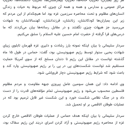
هر روز بمباران، تخریب خانه‌ها، تخریب بیمارستان‌ها، تخریب دانشگاه‌ها، تخریب
مراکز عمومی و مدارس و همه و همه آن چیزی که مربوط به حیات و زندگی
انسان‌های مظلوم و تحت محاصره سرزمین غزه بود اما هیچکدام از این مردم که
زیر این بمباران‌ها کودکانشان، زنانشان، فرزندانشان، کهنسالانشان به شهادت
می‌رسید جز هیهات چیزی نگفتند و در مقابل رسانه‌ها بیان می‌کردند که ما
درس‌های فرا گرفته از حضرت امام حسین علیه السلام را مشق می‌کنیم.
سردار سلیمانی با بیان اینکه نمونه بارز رشادت و دلیری غزه قهرمان تابلوی زیبای
شهادت یحیی سنوار توسط رژیم صهیونیستی بود، گفت: حماس در طول ۱۵ ماه
گذشته توانست در مقابل این رژیم تا دندان مسلح که از سوی آمریکا حمایت
مستقیم شد توانست شکست‌های پی در پی را بر رژیم صهیونیستی وارد کند و
باعث شود که شرایط رژیم صهیونیستی دچار فروپاشی شود.
وی ادامه داد: این همان سومین عامل پیروزی جبهه مقاومت و مردم مظلوم
فلسطین محسوب می‌شود و رژیم صهیونیستی تمام مؤلفه‌های قدرت را از دست
داد و در جنگ نظامی شکست خورد و این شکست غیر قابل ترمیم بود که در
عملیات طوفان الاقصی بر او تحمیل شد.
سردار سلیمانی با بیان اینکه هدف حماس از عملیات طوفان الاقصی خارج کردن
غزه از محاصره رژیم صهیونیستی و آزاد کردن اسرای دربند این رژیم سفاک بود،