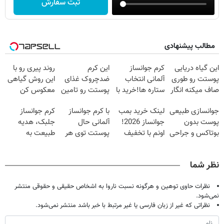
ثبت سفارش
مطالب پیشنهادی
این گیاه دریایی
کرم جوانساز
این کرم
روند پیری رو با
پوستت رو طوری
آلمانی انتخاب
ضدچروک غذای
این روش گیاهی
صاف میکنه انگار
ستاره ها!خرید با
پوستت رو تامین
معکوس کن
20سال جوون
تخفیف
میکنه (خرید با
جوانسازی طبیعی
لینک خرید بمب
با کرم جوانساز
کرم جوانساز
شدی🔥
40%تخفیف)
پوست بدون
جوانساز 2026!
آلمانی حال
جلبک، هدیه
بوتاکس و جراحی
اونم با تخفیف
پوستت توی هر
طبیعت به
😳! خرید با
ویژه
فصلی
شما(خرید با
تخفیف ویژه
خوبه۴۵٪تخفیف
تخفیف ویژه)
نظر شما
نظرات حاوی توهین و هرگونه نسبت ناروا به اشخاص حقیقی و حقوقی منتشر
نمی‌شود.
نظراتی که غیر از زبان فارسی یا غیر مرتبط با خبر باشد منتشر نمی‌شود.