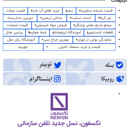
تبلیغات
قیمت شیشه سکوریت
سفیر
خرید طلای آب شده
قیمت موکت
تور کربلا
استند تسلیت
مداحی اربعین
دوربین مداربسته
مرجع پاسخ معتبر پزشکان
فروش مواد شیمیایی
قیمت ایمپلنت
قطعات لباسشویی
آموزشگاه تیزهوشان
بلیط هواپیما
پرشین هتل
نمایندگی بوش در تهران
بهترین جراح بینی
آموزشگاه زبان ملل
قیمت و خرید سمعک نامرئی
مهرینو