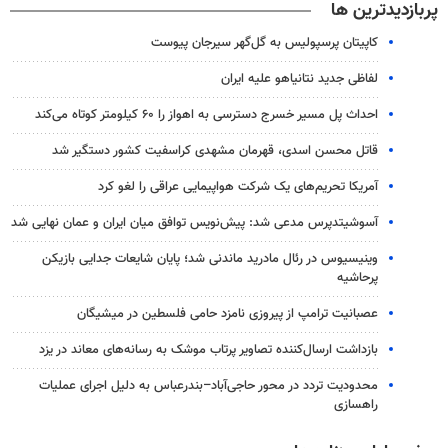
پربازدیدترین ها
کاپیتان پرسپولیس به گل‌گهر سیرجان پیوست
لفاظی جدید نتانیاهو علیه ایران
احداث پل مسیر خسرج دسترسی به اهواز را ۶۰ کیلومتر کوتاه می‌کند
قاتل محسن اسدی، قهرمان مشهدی کراسفیت کشور دستگیر شد
آمریکا تحریم‌های یک شرکت هواپیمایی عراقی را لغو کرد
آسوشیتدپرس مدعی شد: پیش‌نویس توافق میان ایران و عمان نهایی شد
وینیسیوس در رئال مادرید ماندنی شد؛ پایان شایعات جدایی بازیکن
پرحاشیه
عصبانیت ترامپ از پیروزی نامزد حامی فلسطین در میشیگان
بازداشت ارسال‌کننده تصاویر پرتاب موشک به رسانه‌های معاند در یزد
محدودیت تردد در محور حاجی‌آباد–بندرعباس به دلیل اجرای عملیات
راهسازی