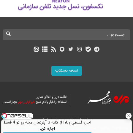
نسخه دسکتاپ
درباره ما
تماس با ما
بازرگانی
اجاره‌ قسطی ویلا! از کلبه تا آپارتمان مبله رو تو 4 قسط
All Content by Mehr News Agency is licensed under a Creative Commons
اجاره کن.