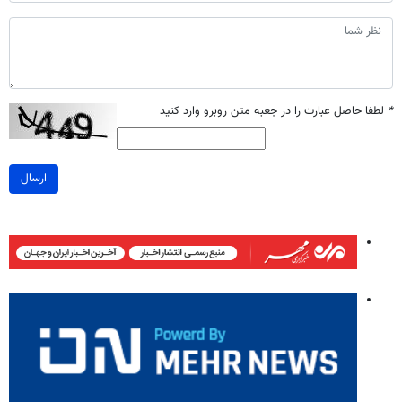
*
لطفا حاصل عبارت را در جعبه متن روبرو وارد کنید
ارسال