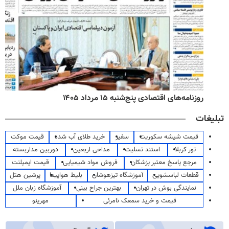
روزنامه‌های اقتصادی پنج‌شنبه ۱۵ مرداد ۱۴۰۵
تبلیغات
قیمت شیشه سکوریت
سفیر
خرید طلای آب شده
قیمت موکت
تور کربلا
استند تسلیت
مداحی اربعین
دوربین مداربسته
مرجع پاسخ معتبر پزشکان
فروش مواد شیمیایی
قیمت ایمپلنت
قطعات لباسشویی
آموزشگاه تیزهوشان
بلیط هواپیما
پرشین هتل
نمایندگی بوش در تهران
بهترین جراح بینی
آموزشگاه زبان ملل
قیمت و خرید سمعک نامرئی
مهرینو