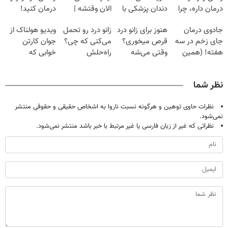
درمان داره، چرا
دندان پزشکی با
الان وقتشه |
درمان کنید!
دردش رو داری
پک سفید کننده
فقط با ۲۵
جادوی درمان
هنوز برای زانو درد
زانو درد رو تحمل
ویدیو هولناک از
تحمل میکنی؟❗
خانگی
میلیون تومان!!!
جای زخم در سه
قرص میخوری؟
می‌کنی که چی؟
جوان کارتن
هفته! (همین
وقتی می‌شه
راه‌حلش
خوابی که
حالا رایگان
بدون عمل
همین‌جاست!
میلیاردر شد.
صحبت کنید)
درمانش کرد؟؟؟؟
آموزش رایگان
نظر شما
نظرات حاوی توهین و هرگونه نسبت ناروا به اشخاص حقیقی و حقوقی منتشر
نمی‌شود.
نظراتی که غیر از زبان فارسی یا غیر مرتبط با خبر باشد منتشر نمی‌شود.