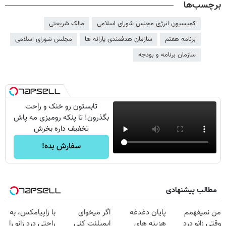
برچسب‌ها
کمیسیون انرژی مجلس شورای اسلامی
مالک شریعتی
برنامه هفتم
سازمان هدفمندی یارانه ها
مجلس شورای اسلامی
سازمان برنامه و بودجه
تابستون رو خنک و راحت
بگذرون! تا پنکه رومیزی مه پاش
تخفیف داره بخرش
سفارش بده!
مطالب پیشنهادی
من نمیفهمم
پایان دغدغه
اگر میخوای
با زاپیامکس، به
وقتی زانو درد
هزینه های
ایمپلنت کنی
راحتی درد زانو را