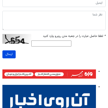
*
لطفا حاصل عبارت را در جعبه متن روبرو وارد کنید
ارسال