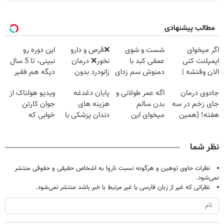
مطالب پیشنهادی
اگر میخوای
شست و شوی
❌قرص‌ و دارو
این دوره رو
ایمپلنت کنی
عمقی کبد با
نخور❌ درمان
نبینی، تا 5 سال
الان وقتشه |
دمنوش سم زدای
زانودرد بدون
دیگه هم فقیر
فقط با ۲۵
گیاهی
قرص
می‌مونی! همین
جادوی درمان
اگه عمر طولانی و
پایان دغدغه
ویدیو هولناک از
میلیون تومان!!!
الان ثبت نام کن
جای زخم در سه
بدن سالم
هزینه های
جوان کارتن
هفته! (همین
میخوای این
دندان پزشکی با
خوابی که
حالا رایگان
نوشیدنی رو با
پک سفید کننده
میلیاردر شد.
صحبت کنید)
تخفیف بخر
خانگی
آموزش رایگان
نظر شما
نظرات حاوی توهین و هرگونه نسبت ناروا به اشخاص حقیقی و حقوقی منتشر
نمی‌شود.
نظراتی که غیر از زبان فارسی یا غیر مرتبط با خبر باشد منتشر نمی‌شود.