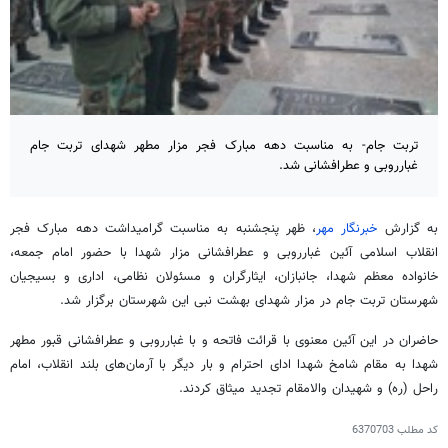
تربت جام- به مناسبت دهه مبارک فجر مزار مطهر شهدای تربت جام
غبارروبی و عطرافشانی شد.
به گزارش
خبرنگار مهر
، ظهر پنجشنبه به مناسبت گرامیداشت دهه مبارک فجر
انقلاب اسلامی آئین غبارروبی و عطرافشانی مزار شهدا با حضور امام جمعه،
خانواده معظم شهدا، جانبازان، ایثارگران و مسئولان نظامی، اداری و بسیجیان
شهرستان تربت جام در مزار شهدای بهشت نبی این شهرستان برگزار شد.
حاضران در این آئین معنوی با قرائت فاتحه و با غبارروبی و عطرافشانی قبور مطهر
شهدا به مقام شامخ شهدا ادای احترام و بار دیگر با آرمان‌های بلند انقلاب، امام
راحل (ره) و شهیدان والامقام تجدید میثاق کردند.
کد مطلب
6370703