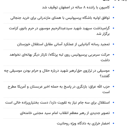
کامیون با راننده ۸ ساله در اصفهان توقیف شد
توافق اولیه باشگاه پرسپولیس با همتای مازندرانی برای خرید جنجالی
گرامیداشت سپهبد شهید سیدعبدالرحیم موسوی در حرم بانوی کرامت
برگزار شد
تمجید رسانه آلبانیایی از عملکرد آسانی مقابل استقلال خوزستان
حرکت سرمربی پرسپولیس روی لبه پرتگاه/ تارتار دیگر بهانه‌ای نخواهد
داشت
موسیقی در ترازوی حق/رهبر شهید درباره حلال و حرام بودن موسیقی چه
گفتند؟
حزب الله عراق: بازنگری در پاسخ به حمله اخیر عربستان و آمریکا مطرح
است
استقلال برای سه جام نیاز به تقویت دارد/ دست بختیاری‌زاده خالی است
تصویر جدیدی از رهبر معظم انقلاب امام سید مجتبی خامنه‌ای
احضار خرازی به دادگاه ویژه روحانیت