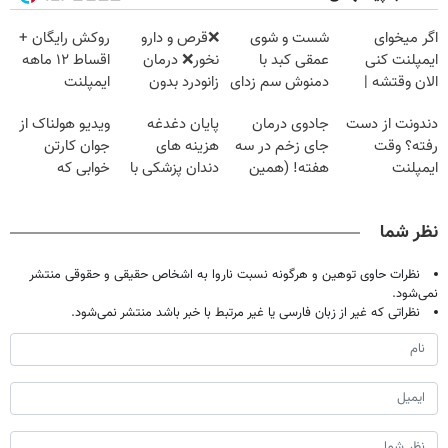
اگر میخوای
شست و شوی
❌قرص‌ و دارو
روکش رایگان +
ایمپلنت کنی
عمقی کبد با
نخور❌ درمان
اقساط ۱۲ ماهه
الان وقتشه |
دمنوش سم زدای
زانودرد بدون
ایمپلنت
فقط با ۲۵
گیاهی
قرص
دندونت از دست
جادوی درمان
پایان دغدغه
ویدیو هولناک از
میلیون تومان!!!
رفته؟ وقت
جای زخم در سه
هزینه های
جوان کارتن
ایمپلنت
هفته! (همین
دندان پزشکی با
خوابی که
دیجیتاله
حالا رایگان
پک سفید کننده
میلیاردر شد.
صحبت کنید)
خانگی
آموزش رایگان
نظر شما
نظرات حاوی توهین و هرگونه نسبت ناروا به اشخاص حقیقی و حقوقی منتشر
نمی‌شود.
نظراتی که غیر از زبان فارسی یا غیر مرتبط با خبر باشد منتشر نمی‌شود.