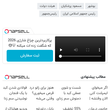
بوشهر
مسعود پزشکیان
هیئت دولت
رئیس جمهور اسلامی ایران
رئیس‌جمهور
پرکاربردترین چراغ شارژی 2026
که شگفت زده ات میکنه 💡😍
ثبت سفارش
مطالب پیشنهادی
اگر میخوای
شست و شوی
هنوز برای زانو درد
فولادی شدن کبد
ایمپلنت کنی
عمقی کبد با
قرص میخوری؟
با یک فنجان
الان وقتشه |
دمنوش سم زدای
وقتی می‌شه
نوشیدنی سم زدا
فقط با ۲۵
گیاهی
بدون عمل
جادوی درمان
55% تخفیف
پایان دغدغه
ویدیو هولناک از
میلیون تومان!!!
درمانش کرد؟؟؟؟