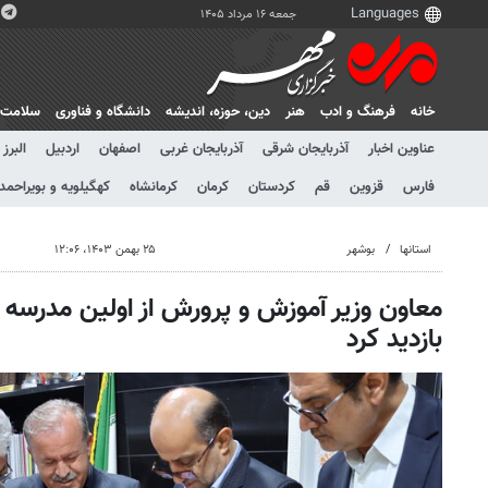
جمعه ۱۶ مرداد ۱۴۰۵
خانه
فرهنگ و ادب
هنر
دين، حوزه، انديشه
دانشگاه و فناوری
سلامت
عناوین اخبار
آذربایجان شرقی
آذربایجان غربی
اصفهان
اردبیل
البرز
فارس
قزوین
قم
کردستان
کرمان
کرمانشاه
کهگیلویه و بویراحمد
استانها
بوشهر
۲۵ بهمن ۱۴۰۳، ۱۲:۰۶
معاون وزیر آموزش و پرورش از اولین مدرسه 
بازدید کرد