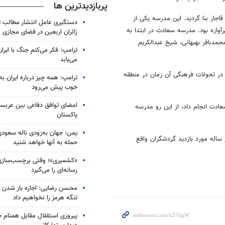
پربازدیدترین ها
در مدارس ایران معروف است، در سال ۱۲۷۸ در زمان قاجار بنا گردید. این مدرسه یکی از
دستگیری عامل انتشار مطالب تو
وازه بود. مدرسه سعادت در ابتدا به
زائران اربعین در فضای مجازی
دباقر بهبهانی، شیخ عبدالکریم
ترامپ: فکر می‌کنم جنگ با ایران
می‌یابد
ر تحولات فرهنگی آن زمان در منطقه
ترامپ: همه چیز درباره ایران به
خوب پیش می‌رود
امضای توافق دفاعی بین عربستا
دت انجام داد، از این رو مدرسه
پاکستان
یمن: جهان به‌زودی ناله سعودی‌
ساله مورد بازدید گردشگران واقع
حمله به آنها خواهد شنید
«کشمیری»؛ وقتی برچسب‌سازی
رسانه‌ای را می‌گیرد
محسن رضایی: اجازه باز شدن 
تنگه هرمز را نخواهیم داد
پیروزی استقلال مقابل همنام خ