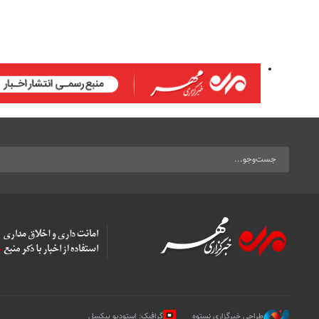
طراحی خبرگزاری نستوه
گرافیک: استودیو پیکسل