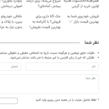
همراهته؛200سوت هدیه
شروع می‌شه، برای درآمد
زانودرد بخوری؟ ی
اولین خرید از گرمی
بیشتر، آماده‌ای؟
اصولی درمانش 
فروش خودروی شما به
جک s5 داری برای
خلافی خودروتو ا
بهترین قیمت بازار ✅
فروش؟ با کارنامه به
ببین، با پلاک و 
بهترین قیمت بفروش!
بدون نیاز به مرا
حضوری
نظر شما
نظرات حاوی توهین و هرگونه نسبت ناروا به اشخاص حقیقی و حقوقی منتشر 
نظراتی که غیر از زبان فارسی یا غیر مرتبط با خبر باشد منتشر نمی‌شود.
*
لطفا حاصل عبارت را در جعبه متن روبرو وارد کنید