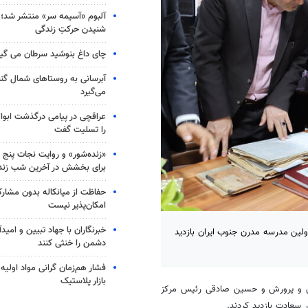
آلبوم «آسیمه سر» منتشر شد؛
شنیدن حرکتِ زندگی
چای داغ بنوشید سرطان می گیر
آبرسانی به روستاهای شمال گ
می‌گیرد
عراقچی در پیامی درگذشت ابوال
را تسلیت گفت
«زنده‌شور» و روایت نجات پنج 
برای بخشش در آخرین شب زند
حفاظت از میانکاله بدون مشا
امکان‌پذیر نیست
خبرنگاران با جهاد تبیین و امید
ولین مدرسه مدرن جنوب ایران بازدید
دشمن را خنثی کنند
فشار هم‌زمان گرانی مواد اولیه 
بازار پلاستیک
 و پرورش و حسین صادقی رئیس مرکز
 سعادت بازدید کردند.