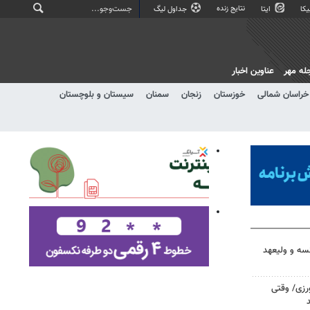
نتایج زنده
کا
ایتا
جداول لیگ
له مهر
عناوین اخبار
خراسان شمالی
خوزستان
زنجان
سمنان
سیستان و بلوچستان
سه و ولیعهد
ورزی/ وقتی