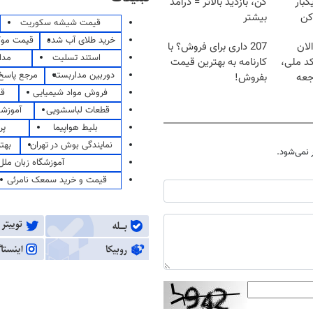
کبار
کن، بازدید بالاتر = درآمد
کن
بیشتر
قیمت شیشه سکوریت
خرید طلای آب شده
قیمت مو
لان
207 داری برای فروش؟ با
استند تسلیت
مدا
کد ملی،
کارنامه به بهترین قیمت
دوربین مداربسته
مرجع پاسخ 
جعه
بفروش!
فروش مواد شیمیایی
قی
قطعات لباسشویی
آموزشگ
بلیط هواپیما
پر
نمایندگی بوش در تهران
بهت
نمی‌شود.
آموزشگاه زبان ملل
قیمت و خرید سمعک نامرئی