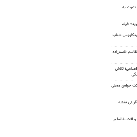
 دعوت به
ید+ فیلم
نبدکاووس شتاب
قاسم قاسم‌زاده
اعدامی؛ تلاش
گی
رکت جوامع محلی
آفرینی نقشه
و افت تقاضا بر