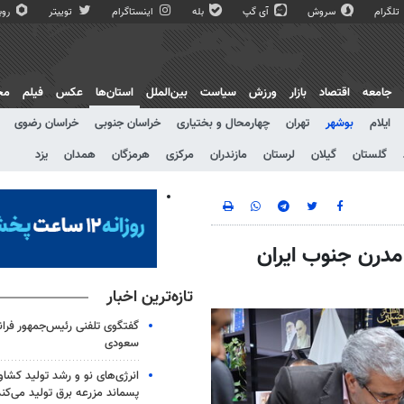
تلگرام
سروش
آی گپ
بله
اینستاگرام
توییتر
روبی
جامعه
اقتصاد
بازار
ورزش
سیاست
بین‌الملل
استان‌ها
عکس
فیلم
مج
ایلام
بوشهر
تهران
چهارمحال و بختیاری
خراسان جنوبی
خراسان رضوی
گلستان
گیلان
لرستان
مازندران
مرکزی
هرمزگان
همدان
یزد
مدرن جنوب ایران
تازه‌ترین اخبار
گفتگوی تلفنی رئیس‌جمهور فران
سعودی
انرژی‌های نو و رشد تولید کشا
پسماند مزرعه‌ برق تولید می‌کند