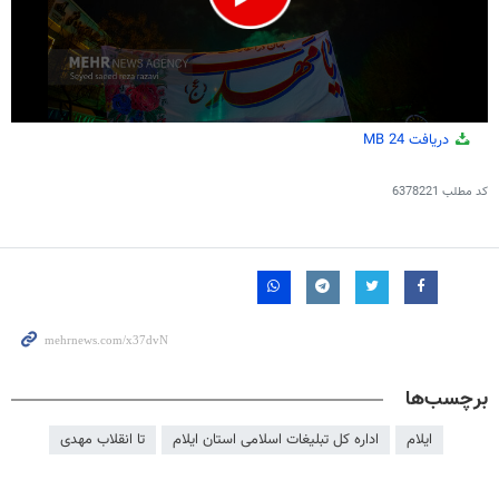
0
دریافت
24 MB
seconds
of
1
کد مطلب
6378221
minute,
22
seconds
برچسب‌ها
ایلام
اداره کل تبلیغات اسلامی استان ایلام
تا انقلاب مهدی