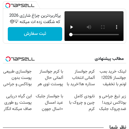
پرکاربردترین چراغ شارژی 2026
که شگفت زده ات میکنه 💡😍
ثبت سفارش
مطالب پیشنهادی
لینک خرید بمب
کرم جوانساز
با کرم جوانساز
جوانسازی طبیعی
جوانساز 2026!
آلمانی انتخاب
آلمانی حال
پوست بدون
اونم با تخفیف
ستاره ها!خرید با
پوستت توی هر
بوتاکس و جراحی
ویژه
تخفیف
فصلی
😳! خرید با
زیر تیغ جراحی و
نابودی کامل
با جوانساز جلبک
این گیاه دریایی
خوبه۴۵٪تخفیف
تخفیف ویژه
بوتاکس نروید!
چین و چروک با
عید امسال
پوستت رو طوری
ضدچروک جلبک
کرم
۱۰سال جوون
صاف میکنه انگار
با40%تخفیف
آلمانی۴۰٪تخفیف
تری
20سال جوون
شدی🔥
نظر شما