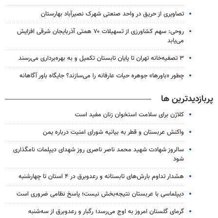
تصاویری از حریق در واحد صنعتی شهرک نصیرآباد بهارستان
روحی: سهم کشاورزی از تسهیلات ۷۰ همتی آذربایجان شرقی افزایش
می‌یابد
۳ ﺗﺼﻔﻴﻪ‌ﺧﺎﻧﻪ‌ تهران تا پایان تابستان تکمیل و به بهره‌برداری می‌رسند
چطور «باورها» جوهره حیات عارفانه را می‌سازند؟ جایگاه باور آگاهانه
پربازدیدترین ها
کلاژن برای سلامت استخوان زنان مفید است
واکنش عربستان و قطر به بیانیه شورای امنیت درباره یمن
سالروز شهادت شهید محمد ناصر ناصری روز شهدای دیپلمات نامگذاری
شود
هشدار تداوم بارش‌های تابستانه و رعدوبرق در ۴ استان تا چهارشنبه
دیپلماسی با عربستان نتیجه‌بخش نیست؛ پاسخ نظامی ضروری است
گرمای گلستان امروز به اوج می‌رسد؛ رگبار و رعدوبرق از سه‌شنبه