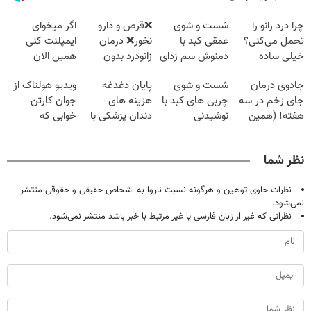
چرا درد زانو را
شست و شوی
❌قرص‌ و دارو
اگر میخوای
تحمل می‌کنی؟
عمقی کبد با
نخور❌ درمان
ایمپلنت کنی
خیلی ساده
دمنوش سم زدای
زانودرد بدون
همین الان
درمنزل درمانش
گیاهی
قرص
وقتشه | فقط با
جادوی درمان
شست و شوی
پایان دغدغه
ویدیو هولناک از
کن
۲۵ میلیون
جای زخم در سه
چربی های کبد با
هزینه های
جوان کارتن
تومان!!!
هفته! (همین
نوشیدنی
دندان پزشکی با
خوابی که
حالا رایگان
گیاهی(55%تخفیف)
پک سفید کننده
میلیاردر شد.
صحبت کنید)
خانگی
آموزش رایگان
نظر شما
نظرات حاوی توهین و هرگونه نسبت ناروا به اشخاص حقیقی و حقوقی منتشر
نمی‌شود.
نظراتی که غیر از زبان فارسی یا غیر مرتبط با خبر باشد منتشر نمی‌شود.