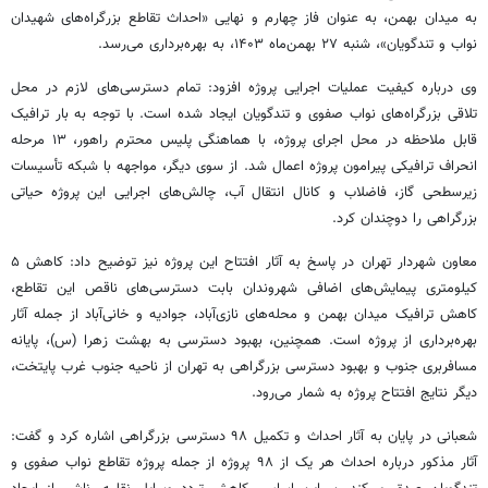
به میدان بهمن، به عنوان فاز چهارم و نهایی «احداث تقاطع بزرگراه‌های شهیدان
نواب و تندگویان»، شنبه ۲۷ بهمن‌ماه ۱۴۰۳، به بهره‌برداری می‌رسد.
وی درباره کیفیت عملیات اجرایی پروژه افزود: تمام دسترسی‌های لازم در محل
تلاقی بزرگراه‌های نواب صفوی و تندگویان ایجاد شده است. با توجه به بار ترافیک
قابل ملاحظه در محل اجرای پروژه، با هماهنگی پلیس محترم راهور، ۱۳ مرحله
انحراف ترافیکی پیرامون پروژه اعمال شد. از سوی دیگر، مواجهه با شبکه تأسیسات
زیرسطحی گاز، فاضلاب و کانال انتقال آب، چالش‌های اجرایی این پروژه حیاتی
بزرگراهی را دوچندان کرد.
معاون شهردار تهران در پاسخ به آثار افتتاح این پروژه نیز توضیح داد: کاهش ۵
کیلومتری پیمایش‌های اضافی شهروندان بابت دسترسی‌های ناقص این تقاطع،
کاهش ترافیک میدان بهمن و محله‌های نازی‌آباد، جوادیه و خانی‌آباد از جمله آثار
بهره‌برداری از پروژه است. همچنین، بهبود دسترسی به بهشت زهرا (
س)
، پایانه
مسافربری جنوب و بهبود دسترسی بزرگراهی به تهران از ناحیه جنوب غرب پایتخت،
دیگر نتایج افتتاح پروژه به شمار می‌رود.
شعبانی در پایان به آثار احداث و تکمیل ۹۸ دسترسی بزرگراهی اشاره کرد و گفت:
آثار مذکور درباره احداث هر یک از ۹۸ پروژه از جمله پروژه تقاطع نواب صفوی و