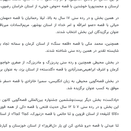
لرستان و محمدپوریا خوشدین با قصه «حوض خونی» از استان خراسان رضوی، ب
در همین بخش و در رده سنی ۱۷ سال به بالا، لیلا رحمانیان
حیاتی با قصه «عمو امرالله و امر خدا» از استان بوشهر، مریم‌السادات میرباقر
عنوان برگزیدگان این بخش انتخاب شدند.
همچنین، محمد مکی با قصه «قلعه سنگ» از استان کرمان و سمانه تجاء با
شایسته تقدیر در همین رده سنی شناخته شدند.
در بخش محیطی همچنین و رده سنی پدربزرگ و مادربزرگ، از صغری خواجوی‌نژ
کرمان و اشرف ابراهیمی‌صدرآبادی با قصه «گلدسته» از استان یزد، به عنوان بر
در بخش قصه‌گویی محیطی به زبان انگلیسی، سمیرا خانزادی با قصه «سفر شگف
موفق به کسب عنوان برگزیده شد.
«پادکست» بخش دیگر بیست‌وششمین جشنواره بین‌المللی قصه‌گویی کانون پر
این بخش و در رده سنی ۷ تا ۱۲ سال حدیث فتحی با قصه «کی 
«کاکا کثیفه» از استان قزوین و ثنا حاتمی با قصه «زنبورک، کجا؟ کجا؟» از است
ثنا عبدلی با قصه «برو شادی کن ای یار دل‌افروز!» از استان خوزستان و کی