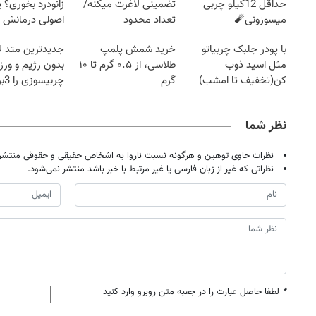
حداقل 12کیلو چربی
تضمینی لاغرت میکنه/
زانودرد بخوری؟ ی
میسوزونی🧨
تعداد محدود
اصولی درمانش 
با پودر جلبک چربیاتو
خرید شمش پلمپ
جدیدترین متد ل
مثل اسید ذوب
طلاسی، از ۰.۵ گرم تا ۱۰
بدون رژیم و ور
کن(تخفیف تا امشب)
گرم
چرب
کند
نظر شما
نظرات حاوی توهین و هرگونه نسبت ناروا به اشخاص حقیقی و حقوقی منتشر 
نظراتی که غیر از زبان فارسی یا غیر مرتبط با خبر باشد منتشر نمی‌شود.
*
لطفا حاصل عبارت را در جعبه متن روبرو وارد کنید