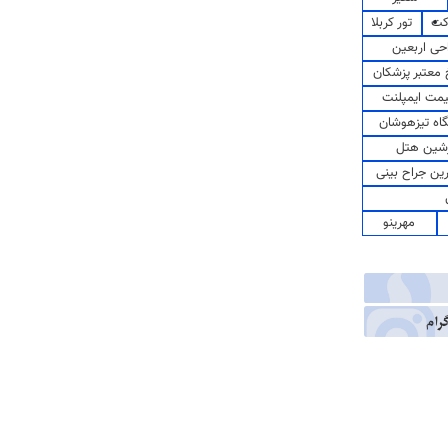
کت
تور کربلا
حی اربعین
معتبر پزشکان
مت ایمپلنت
اه تیزهوشان
شین هتل
رین جراح بینی
مهرینو