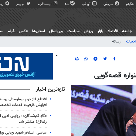
تلگرام
سروش
آی گپ
بله
اینستاگرام
توییتر
روبی
جامعه
اقتصاد
بازار
ورزش
سیاست
بین‌الملل
استان‌ها
عکس
فیلم
مج
ادبیات
رسانه
اره قصه‌گویی
تازه‌ترین اخبار
افتتاح فاز دوم بیمارستان بوست
افزایش ظرفیت خدمات تخصص
«گاهِ گم‌شدگان»؛ روایتی ادبی از
رضا(ع) منتشر شد
عباسی: استخر شهید رجایی ور