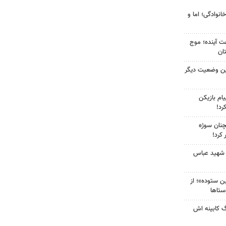
انوادگی؛ اما و
 کشور در ۷۲ ساعت آینده؛ موج
ین وضعیت دیگر
ام بازیکن
رد!
چنان سوژه
کرد!
 شهید عباس
 ستوده»؛ از
ستاها
گ کابینه اش