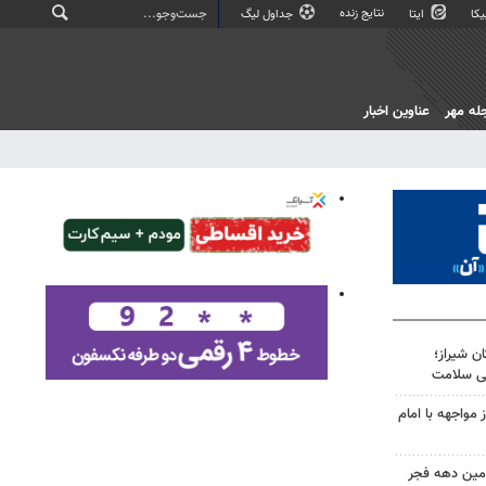
نتایج زنده
کا
ایتا
جداول لیگ
له مهر
عناوین اخبار
ان شیراز؛
ی سلامت
 مواجهه با امام
امین دهه فجر