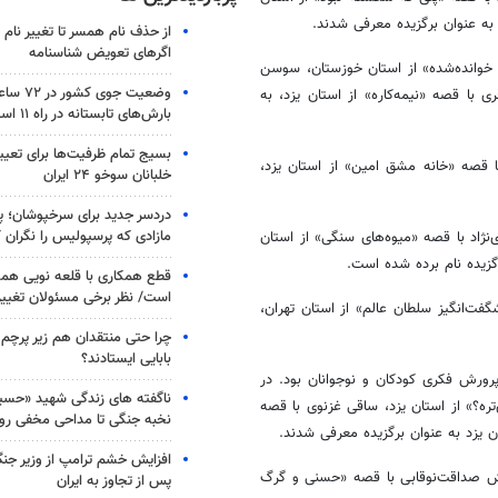
ه عنوان برگزیده معرفی شدند.
از حذف نام همسر تا تغییر نام خ
اگرهای تعویض شناسنامه
 با قصه «مهمان خوانده‌شده» از استان خوزستان، سوسن
وضعیت جوی
ی با قصه «نیمه‌کاره» از استان یزد، به
بارش‌های تابستانه در راه ۱۱ استان
بسیج تمام ظرفیت‌ها برای تعی
 قصه «خانه مشق امین» از استان یزد،
خلبانان سوخو ۲۴ ایران
دردسر جدید برای سرخپوشان؛ پی
مازادی که پرسپولیس را نگران ک
اد با قصه «میوه‌های سنگی» از استان
گزیده نام برده شده است.
قطع همکاری با قلعه نویی هم
است/ نظر برخی مسئولان تغییر 
ت‌انگیز سلطان عالم» از استان تهران،
چرا حتی منتقدان هم زیر پرچم
بابایی ایستادند؟
ورش فکری کودکان و نوجوانان بود. در
ناگفته های زندگی شهید «حسین
از همه قوی‌تره؟» از استان یزد، ساقی غزنوی با قصه
نخبه جنگی تا مداحی مخفی رو
ان یزد به عنوان برگزیده معرفی شدند.
افزایش خشم ترامپ از وزیر جن
ارش صداقت‌نوقابی با قصه «حسنی و گرگ
پس از تجاوز به ایران