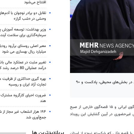
افتتاح می‌شود
تقابل دو برادر نوجوان با آدم‌
وحشی در «شب گراز»
وزیر بهداشت: توسعه آموزش پ
سرمایه‌گذاری برای سلامت آین
میلیارد ریال بهسازی می شود
تغییر مثبت در عملکرد مالی با
درآمد عملیاتی 80 درصد رشد کرد
بهره گیری حداکثری از ظرفیت م
برگزیدگان بخش غیرحضوری بیست‌وششمین جشنواره بین‌المللی قصه‌گویی در بخش‌های محیطی، پادکست و ۹۰
تجارت آزاد ایران و روسیه
ضرورت احیای کارگروه مشترک ت
هند
، در حالی که این رویداد با حضور نزدیک به ۱۰۰ قصه‌گوی ایرانی و ۱۵ قصه‌گوی خارجی از صبح
۱۹۴ هزار انشعاب غیر مجاز از 
‌های غیرحضوری در آیین گشایش این رویداد
جمع‌آوری شد
پربازدیدترین ها
 سنی ۱۲ تا ۱۷ سال، محمد سپهوند با قصه «پُلی که شکسته نبود» از استان