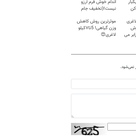
کبار
اندام خوش فرم آرزو
کن
نیست!(تخفیف جام
جهانی)
اغری
موثرترین روش کاهش
زش
وزن گیاهی! 5تا۷کیلو
یسوزی را 3برابر می
لاغری😍
نمی‌شود.