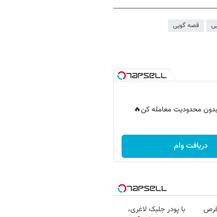
ی
قصه گویی
ر بدون محدودیت معامله کن🔥
دریافت وام
قرص
با پودر جلبک لاغری،