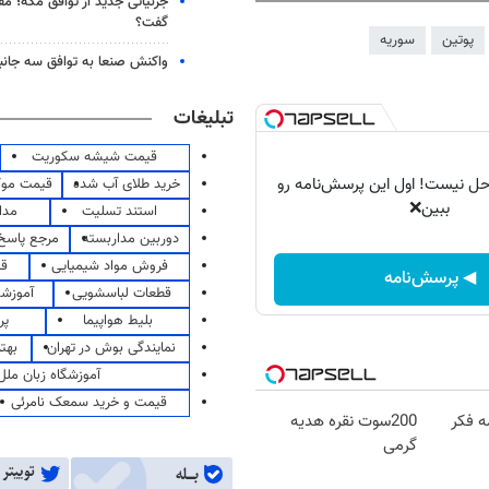
جزئیاتی جدید از توافق مکه؛ مق
گفت؟
پوتین
سوریه
واکنش صنعا به توافق سه جانب
تبلیغات
قیمت شیشه سکوریت
 حل نیست! اول این پرسش‌نامه رو
خرید طلای آب شده
قیمت مو
ببین❌
استند تسلیت
مدا
دوربین مداربسته
مرجع پاسخ 
فروش مواد شیمیایی
قی
◀ پرسش‌نامه
قطعات لباسشویی
آموزشگ
بلیط هواپیما
پر
نمایندگی بوش در تهران
بهت
آموزشگاه زبان ملل
قیمت و خرید سمعک نامرئی
ه فکر
200سوت نقره هدیه
گرمی