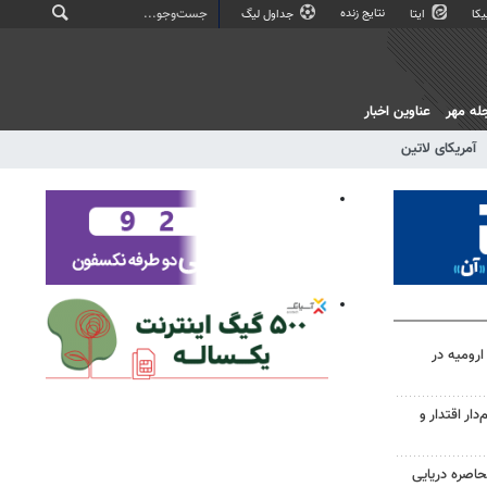
نتایج زنده
کا
ایتا
جداول لیگ
له مهر
عناوین اخبار
آمریکای لاتین
ارومیه در
دار اقتدار و
حاصره دریایی