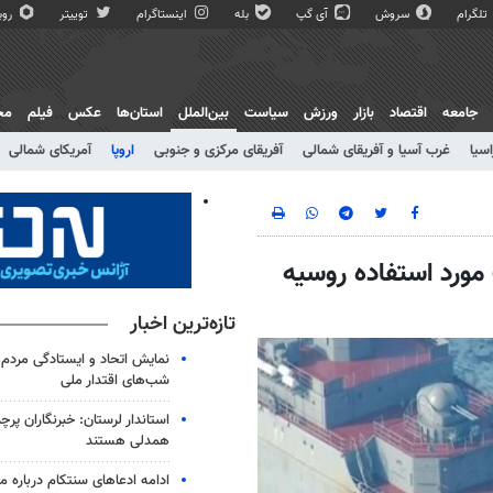
تلگرام
سروش
آی گپ
بله
اینستاگرام
توییتر
روبی
جامعه
اقتصاد
بازار
ورزش
سیاست
بین‌الملل
استان‌ها
عکس
فیلم
مج
اسیا
غرب آسیا و آفریقای شمالی
آفریقای مرکزی و جنوبی
اروپا
آمریکای شمالی
امل مهمات مورد استفاده روسیه
تازه‌ترین اخبار
نمایش اتحاد و ایستادگی مردم 
شب‌های اقتدار ملی
استاندار لرستان: خبرنگاران پرچم‌
همدلی هستند
ادامه ادعاهای سنتکام درباره م