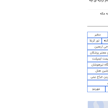
ام ترکیه ای چه
ه مکه
سفیر
کت
تور کربلا
حی اربعین
معتبر پزشکان
مت ایمپلنت
اه تیزهوشان
شین هتل
رین جراح بینی
مهرینو