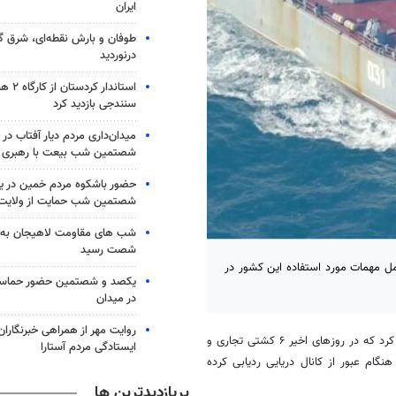
ایران
طوفان و بارش نقطه‌ای، شرق گل
درنوردید
استاندار 
سنندجی بازدید کرد
میدان‌داری مردم دیار آفتاب در
شصتمین شب بیعت با رهبری
حضور باشکوه مردم خمین در ی
شصتمین شب حمایت از ولایت 
شب های مقاومت لاهیجان به 
شصت رسید
ی و دریایی روسیه حامل مهمات مورد استفاده این کشور در
یکصد و شصتمین حضور حماسی
در میدان
به نقل از خبرگزاری رویترز، انگلیس امروز شنبه اعلام کرد که در روزهای اخیر ۶ کشتی تجاری و
ایستادگی مردم آستارا
گام عبور از کانال دریایی ردیابی کرده
پربازدیدترین ها