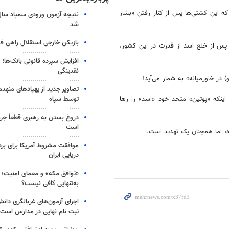
ه این کشتی‌ها پس از کنار رفتن «بشار
شد
بازیکن خارجی استقلال راهی فو
 پس از خلع اسد از قدرت در این کشور،
افزایش سپرده قانونی بانک‌ها؛ ت
نقدینگی
ر خاورمیانه» به شمار می‌آید!
تصاویر جدید از پهپادهای منهدم
توسط سپاه
 اینکه «پوتین» متحد خود «اسد» را رها
دروغ بستن به رهبری قطعاً جرم
است
 اما همچنان یک تهدید است.
موافقت مشروط آمریکا برای بر
دریایی ایران
«توافق مکه» و معمای امنیت؛ چ
به‌تنهایی کافی نیست؟
اجرای آزمون‌های غربالگری دان
ثبت نام نهایی در مدارس است