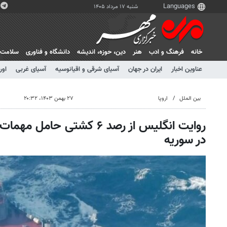
شنبه ۱۷ مرداد ۱۴۰۵
خانه
فرهنگ و ادب
هنر
دين، حوزه، انديشه
دانشگاه و فناوری
سلامت
عناوین اخبار
ایران در جهان
آسیای شرقی و اقیانوسیه
آسیای غربی
اور
بین الملل
اروپا
۲۷ بهمن ۱۴۰۳، ۲۰:۳۲
روایت انگلیس از رصد ۶ کشتی ح
در سوریه