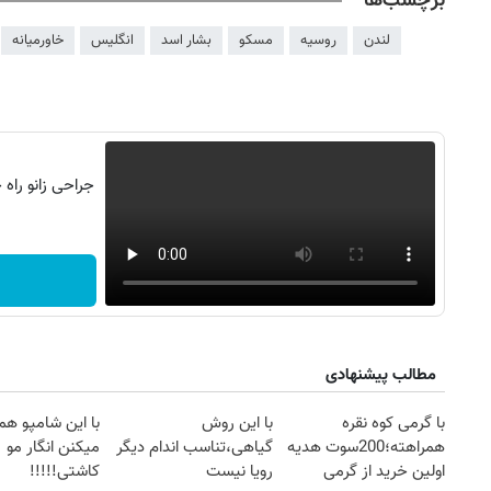
برچسب‌ها
لندن
روسیه
مسکو
بشار اسد
انگلیس
خاورمیانه
جراحی زانو راه
مطالب پیشنهادی
با گرمی کوه نقره
با این روش
با این شامپو هم
همراهته؛200سوت هدیه
گیاهی،تناسب اندام دیگر
میکنن انگار مو
اولین خرید از گرمی
رویا نیست
کاشتی!!!!!