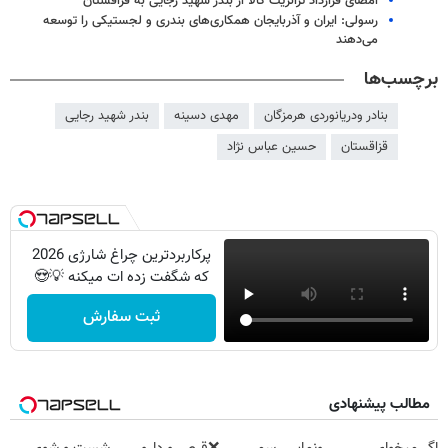
امضای قرارداد ترانزیت کالا از بندر شهید رجایی به قزاقستان
رسولی: ایران و آذربایجان همکاری‌های بندری و لجستیکی را توسعه
می‌دهند
برچسب‌ها
بنادر ودریانوردی هرمزگان
مهدی دسینه
بندر شهید رجایی
قزاقستان
حسین عباس نژاد
پرکاربردترین چراغ شارژی 2026
که شگفت زده ات میکنه 💡😍
ثبت سفارش
مطالب پیشنهادی