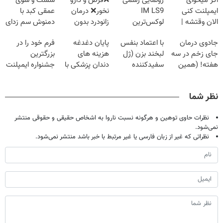
اگر میخوای
رونمایی رسمی
❌قرص‌ و دارو
شست و شوی
ایمپلنت کنی
IM LS9
نخور❌ درمان
عمقی کبد با
الان وقتشه |
لوکس‌ترین
زانودرد بدون
دمنوش سم زدای
فقط با ۲۵
EREV در ایران
قرص
گیاهی
جادوی درمان
با اعتماد بنفس
پایان دغدغه
فرم خود را در
میلیون تومان!!!
جای زخم در سه
لبخند بزن (ژل
هزینه های
بزرگترین
هفته! (همین
سفیدکننده
دندان پزشکی با
جشنواره ایمپلنت
حالا رایگان
دندان40%تخفیف)
پک سفید کننده
تهران پر کنید ! |
صحبت کنید)
خانگی
فقط ۲۵ میلیون
نظر شما
نظرات حاوی توهین و هرگونه نسبت ناروا به اشخاص حقیقی و حقوقی منتشر
نمی‌شود.
نظراتی که غیر از زبان فارسی یا غیر مرتبط با خبر باشد منتشر نمی‌شود.