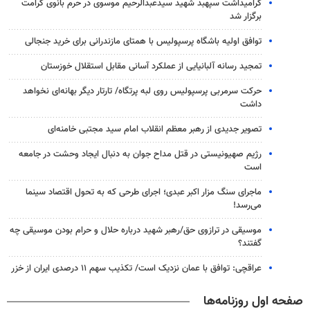
گرامیداشت سپهبد شهید سیدعبدالرحیم موسوی در حرم بانوی کرامت
برگزار شد
توافق اولیه باشگاه پرسپولیس با همتای مازندرانی برای خرید جنجالی
تمجید رسانه آلبانیایی از عملکرد آسانی مقابل استقلال خوزستان
حرکت سرمربی پرسپولیس روی لبه پرتگاه/ تارتار دیگر بهانه‌ای نخواهد
داشت
تصویر جدیدی از رهبر معظم انقلاب امام سید مجتبی خامنه‌ای
رژیم صهیونیستی در قتل مداح جوان به دنبال ایجاد وحشت در جامعه
است
ماجرای سنگ مزار اکبر عبدی؛ اجرای طرحی که به تحول اقتصاد سینما
می‌رسد!
موسیقی در ترازوی حق/رهبر شهید درباره حلال و حرام بودن موسیقی چه
گفتند؟
عراقچی: توافق با عمان نزدیک است/ تکذیب سهم ۱۱ درصدی ایران از خزر
صفحه اول روزنامه‌ها