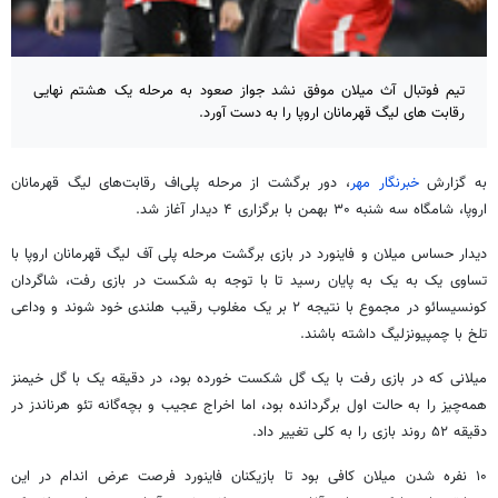
تیم فوتبال آث میلان موفق نشد جواز صعود به مرحله یک هشتم نهایی
رقابت های لیگ قهرمانان اروپا را به دست آورد.
به گزارش
خبرنگار مهر
، دور برگشت از مرحله
پلی‌اف
رقابت‌های لیگ قهرمانان
اروپا، شامگاه سه شنبه ۳۰ بهمن با برگزاری ۴ دیدار آغاز شد.
دیدار حساس میلان و
فاینورد
در بازی برگشت مرحله پلی
آف
لیگ قهرمانان اروپا با
تساوی یک به یک به پایان رسید تا با توجه به شکست در بازی رفت، شاگردان
کونسیسائو
در مجموع با نتیجه ۲ بر یک مغلوب رقیب هلندی خود شوند و وداعی
تلخ با
چمپیونزلیگ
داشته باشند.
میلانی که در بازی رفت با یک گل شکست خورده بود، در دقیقه یک با گل
خیمنز
همه‌چیز را به حالت اول برگردانده بود، اما اخراج عجیب و بچه‌گانه
تئو
هرناندز
در
دقیقه ۵۲ روند بازی را به کلی تغییر داد.
۱۰
نفره
شدن میلان کافی بود تا بازیکنان
فاینورد
فرصت عرض اندام در این