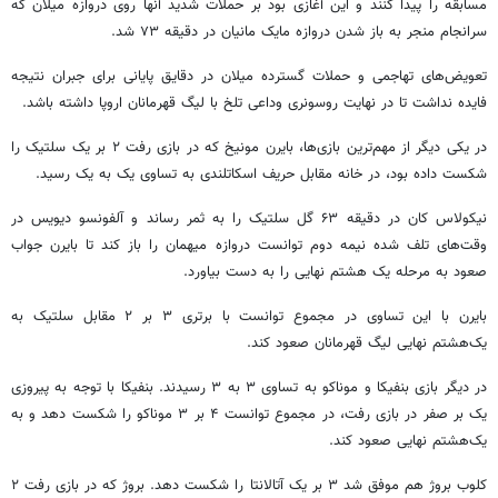
مسابقه را پیدا کنند و این آغازی بود بر حملات شدید آنها روی دروازه میلان که
سرانجام منجر به باز شدن دروازه مایک مانیان در دقیقه ۷۳ شد.
تعویض‌های تهاجمی و حملات گسترده میلان در دقایق پایانی برای جبران نتیجه
فایده نداشت تا در نهایت
روسونری
وداعی تلخ با لیگ قهرمانان اروپا داشته باشد.
در یکی دیگر از مهم‌ترین بازی‌ها، بایرن مونیخ که در بازی رفت ۲ بر یک
سلتیک
را
شکست داده بود، در خانه مقابل حریف اسکاتلندی به تساوی یک به یک رسید.
نیکولاس
کان
در دقیقه ۶۳ گل
سلتیک
را به ثمر رساند و
آلفونسو
دیویس در
وقت‌های تلف شده نیمه دوم توانست دروازه میهمان را باز کند تا بایرن جواب
صعود به مرحله یک هشتم نهایی را به دست بیاورد.
بایرن با این تساوی در مجموع توانست با برتری ۳ بر ۲ مقابل
سلتیک
به
یک‌هشتم نهایی لیگ قهرمانان صعود کند.
در دیگر بازی
بنفیکا
و موناکو به تساوی ۳ به ۳ رسیدند.
بنفیکا
با توجه به پیروزی
یک بر صفر در بازی رفت، در مجموع توانست ۴ بر ۳ موناکو را شکست دهد و به
یک‌هشتم نهایی صعود کند.
کلوب
بروژ
هم موفق شد ۳ بر یک آتالانتا را شکست دهد.
بروژ
که در بازی رفت ۲