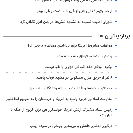
قرص آزمایشی که می‌تواند درمان HIV را متحول کند
ارتباط رژیم غذایی غنی از فیبر با سلامت روانی بهتر
شورای امنیت نسبت به تشدید تنش‌ها در یمن ابراز نگرانی کرد
پربازدیدترین ها
موافقت مشروط آمریکا برای برداشتن محاصره دریایی ایران
واکنش صنعا به توافق سه جانبه مکه
ترکیه: توافق مکه ائتلافی موازی با ناتو نیست
۶ نفر از حریق منزل مسکونی در مشهد نجات یافتند
جدیدترین ادعاها و اقدامات خصمانه واشنگتن علیه ایران
مقاومت اسلامی عراق: پاسخ به آمریکا و عربستان را به تعویق انداختیم
رئیس ستاد مشترک ارتش آمریکا خواستار راهی برای خروج از جنگ با
ایران شد
درگیری اعضای داعش و نیروهای جولانی در سیده زینب