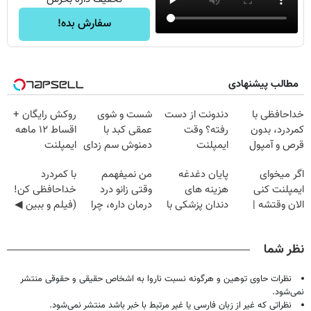
سفارش بده!
مطالب پیشنهادی
خداحافظی با
دندونت از دست
شست و شوی
روکش رایگان +
کمردرد، بدون
رفته؟ وقت
عمقی کبد با
اقساط ۱۲ ماهه
قرص و آمپول
ایمپلنت
دمنوش سم زدای
ایمپلنت
دیجیتاله
گیاهی
اگر میخوای
پایان دغدغه
من نمیفهمم
با کمردرد
ایمپلنت کنی
هزینه های
وقتی زانو درد
خداحافظی کن!
الان وقتشه |
دندان پزشکی با
درمان داره، چرا
(فیلم و ببین ◀
فقط با ۲۵
پک سفید کننده
دردش رو داری
پرسش‌نامه رو
میلیون تومان!!!
خانگی
تحمل میکنی؟❗
پرکن)
نظر شما
نظرات حاوی توهین و هرگونه نسبت ناروا به اشخاص حقیقی و حقوقی منتشر
نمی‌شود.
نظراتی که غیر از زبان فارسی یا غیر مرتبط با خبر باشد منتشر نمی‌شود.