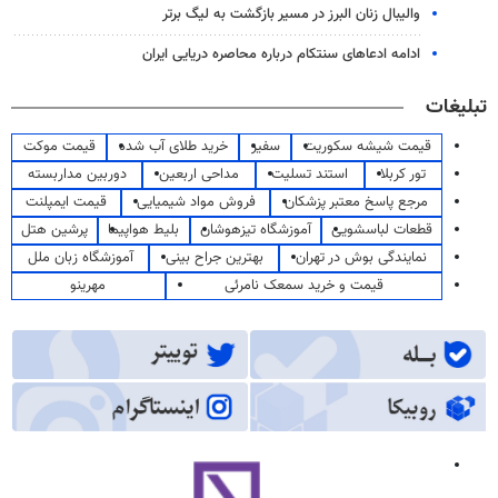
والیبال زنان البرز در مسیر بازگشت به لیگ برتر
ادامه ادعاهای سنتکام درباره محاصره دریایی ایران
تبلیغات
قیمت شیشه سکوریت
سفیر
خرید طلای آب شده
قیمت موکت
تور کربلا
استند تسلیت
مداحی اربعین
دوربین مداربسته
مرجع پاسخ معتبر پزشکان
فروش مواد شیمیایی
قیمت ایمپلنت
قطعات لباسشویی
آموزشگاه تیزهوشان
بلیط هواپیما
پرشین هتل
نمایندگی بوش در تهران
بهترین جراح بینی
آموزشگاه زبان ملل
قیمت و خرید سمعک نامرئی
مهرینو