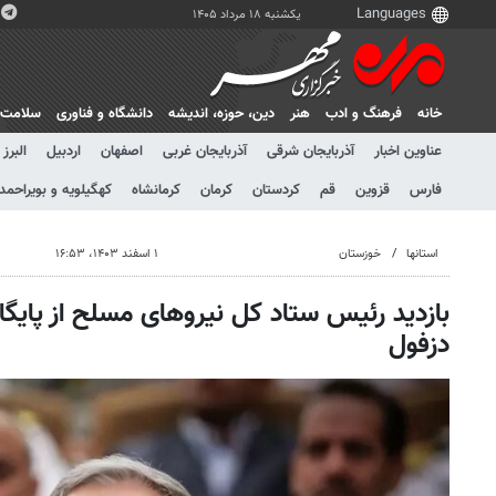
یکشنبه ۱۸ مرداد ۱۴۰۵
خانه
فرهنگ و ادب
هنر
دين، حوزه، انديشه
دانشگاه و فناوری
سلامت
عناوین اخبار
آذربایجان شرقی
آذربایجان غربی
اصفهان
اردبیل
البرز
فارس
قزوین
قم
کردستان
کرمان
کرمانشاه
کهگیلویه و بویراحمد
استانها
خوزستان
۱ اسفند ۱۴۰۳، ۱۶:۵۳
بازدید رئیس ستاد کل نیروهای مسلح از پایگ
دزفول