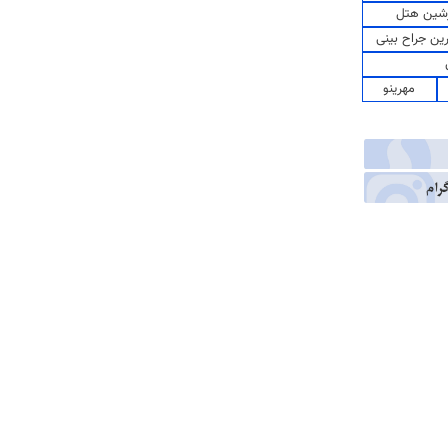
شین هتل
رین جراح بینی
مهرینو