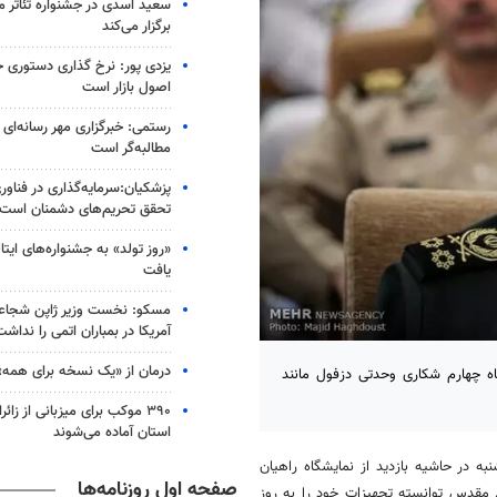
سعید اسدی در جشنواره تئاتر م
برگزار می‌کند
یزدی پور: نرخ‌ گذاری دستوری 
اصول بازار است
رستمی: خبرگزاری مهر رسانه‌ای ا
مطالبه‌گر است
پزشکیان:سرمایه‌گذاری در فناور
تحقق تحریم‌های دشمنان است
«روز تولد» به جشنواره‌های ایتالی
یافت
مسکو: نخست وزیر ژاپن شجاعت
آمریکا در بمباران اتمی را نداشت
درمان از «یک نسخه برای همه»
ه چهارم شکاری وحدتی دزفول مانند
۳۹۰ موکب برای میزبانی از زا
استان آماده می‌شوند
ه در حاشیه بازدید از نمایشگاه راهیان
صفحه اول روزنامه‌ها
ع مقدس توانسته تجهیزات خود را به روز