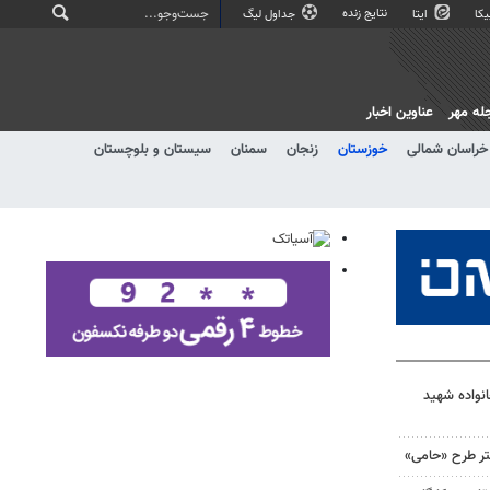
نتایج زنده
کا
ایتا
جداول لیگ
له مهر
عناوین اخبار
خراسان شمالی
خوزستان
زنجان
سمنان
سیستان و بلوچستان
نواده شهید