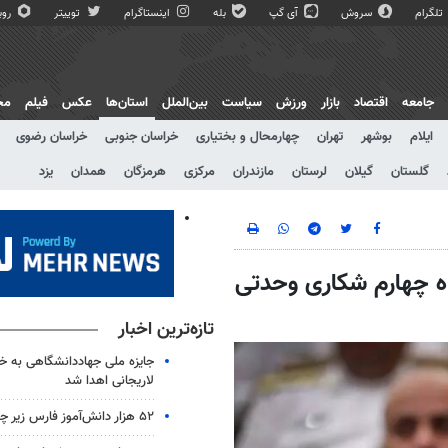
تلگرام
سروش
آی گپ
بله
اینستاگرام
توییتر
روبی
جامعه
اقتصاد
بازار
ورزش
سیاست
بین‌الملل
استان‌ها
عکس
فیلم
مج
ایلام
بوشهر
تهران
چهارمحال و بختیاری
خراسان جنوبی
خراسان رضوی
گلستان
گیلان
لرستان
مازندران
مرکزی
هرمزگان
همدان
یزد
اه چهارم شکاری وحدتی
تازه‌ترین اخبار
جایزه ملی جهاددانشگاهی به خا
لاریجانی اهدا شد
۵۲ هزار دانش‌آموز فارس زیر چتر طرح «حامی»